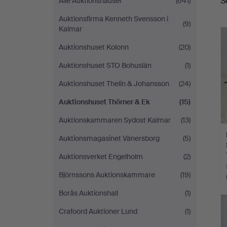
S
Alle Auktionshäuser
(641)
A
Auktionsfirma Kenneth Svensson i
(9)
Kalmar
Auktionshuset Kolonn
(20)
Auktionshuset STO Bohuslän
(1)
Auktionshuset Thelin & Johansson
(24)
Auktionshuset Thörner & Ek
(15)
Auktionskammaren Sydost Kalmar
(13)
Auktionsmagasinet Vänersborg
(5)
Auktionsverket Engelholm
(2)
Björnssons Auktionskammare
(19)
Borås Auktionshall
(1)
Crafoord Auktioner Lund
(1)