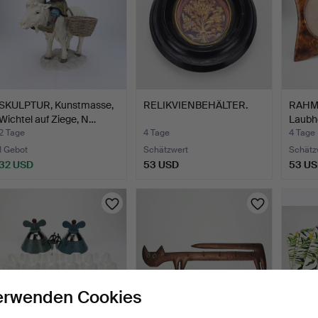
SKULPTUR, Kunstmasse,
RELIKVIENBEHÄLTER.
RAHME
Wichtel auf Ziege, N…
Laubho
2 Tage
4 Tage
4 Tage
1 Gebot
Schätzwert
Schätz
32 USD
53 USD
53 U
erwenden Cookies