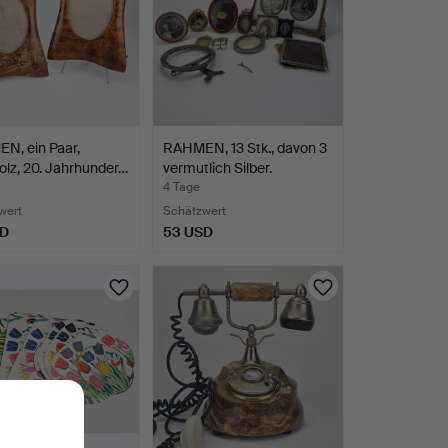
N, ein Paar,
RAHMEN, 13 Stk., davon 3
lz, 20. Jahrhunder…
vermutlich Silber.
4 Tage
wert
Schätzwert
SD
53 USD