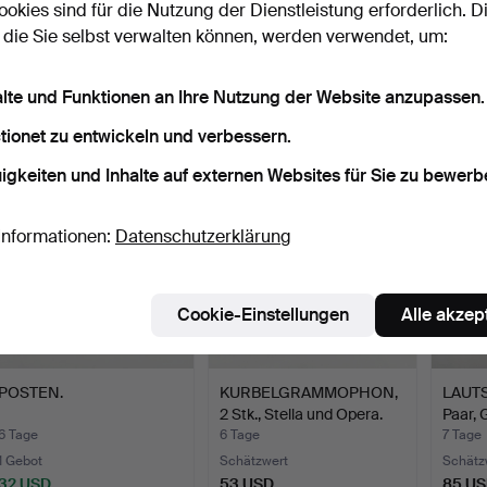
ookies sind für die Nutzung der Dienstleistung erforderlich. D
DESIGN, 5 Teile, unter
KLEIDERHAKEN, Metall,
JOSEF
 die Sie selbst verwalten können, werden verwendet, um:
anderem Alessi.
Katze, 20. Jahrhunde…
und Un
4 Tage
5 Tage
5 Tage
alte und Funktionen an Ihre Nutzung der Website anzupassen.
Schätzwert
Schätzwert
5 Gebo
53 USD
53 USD
53 U
tionet zu entwickeln und verbessern.
igkeiten und Inhalte auf externen Websites für Sie zu bewerb
Informationen:
Datenschutzerklärung
Cookie-Einstellungen
Alle akzep
POSTEN.
KURBELGRAMMOPHON,
LAUTS
2 Stk., Stella und Opera.
Paar, 
6 Tage
6 Tage
7 Tage
1 Gebot
Schätzwert
Schätz
32 USD
53 USD
85 U