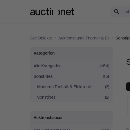
Auctionet.com
Alle Objekte
/
Auktionshuset Thörner & Ek
/
Sonstig
Sonstiges
Kategorien
S
bei
Alle Kategorien
(454)
Sonstiges
(15)
Auktionshuset
Moderne Technik & Elektronik
(3)
Thörner
Sonstiges
(12)
&
Auktionshäuser
Ek
L