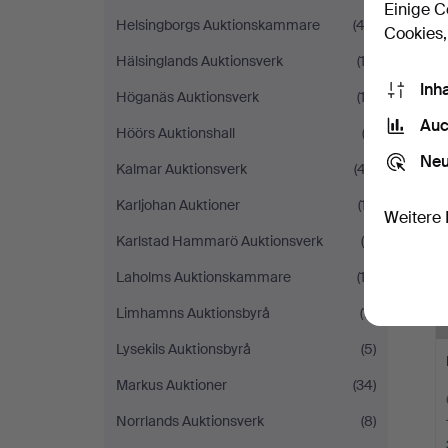
Einige C
Helsingborgs Auktionskammare
(42)
Cookies,
Hälsinglands Auktionsverk
(13)
Inh
Höganäs Auktionsverk
(12)
Auc
Höörs Auktionshall
(3)
Neu
Kalmar Auktionsverk
(47)
Karljohan Auktioner
(17)
Weitere 
Karlstad Hammarö Auktionsverk
(5)
Laholms Auktionskammare
(13)
Limhamns Auktionsbyrå
(11)
Lysekils Auktionsbyrå
(5)
Markus Auktioner
(34)
Norrlands Auktionsverk
(8)