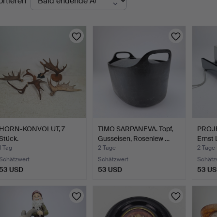
ortieren
uktionen
HORN-KONVOLUT, 7
TIMO SARPANEVA. Topf,
PROJE
Stück.
Gusseisen, Rosenlew …
Ernst 
1 Tag
2 Tage
2 Tage
Schätzwert
Schätzwert
Schätz
53 USD
53 USD
53 U