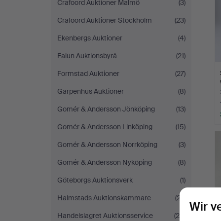
Crafoord Auktioner Malmö
(3)
Crafoord Auktioner Stockholm
(23)
Ekenbergs Auktioner
(4)
Falun Auktionsbyrå
(21)
Formstad Auktioner
(27)
Garpenhus Auktioner
(8)
Gomér & Andersson Jönköping
(13)
Gomér & Andersson Linköping
(15)
Gomér & Andersson Norrköping
(3)
Gomér & Andersson Nyköping
(8)
Göteborgs Auktionsverk
(1)
Halmstads Auktionskammare
(27)
Wir v
Handelslagret Auktionsservice
(29)