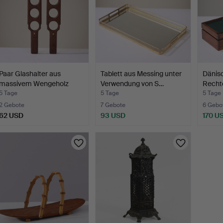
Paar Glashalter aus
Tablett aus Messing unter
Dänisc
massivem Wengeholz
Verwendung von S…
Rechte
auf…
5 Tage
5 Tage
5 Tage
2 Gebote
7 Gebote
6 Gebo
62 USD
93 USD
170 U