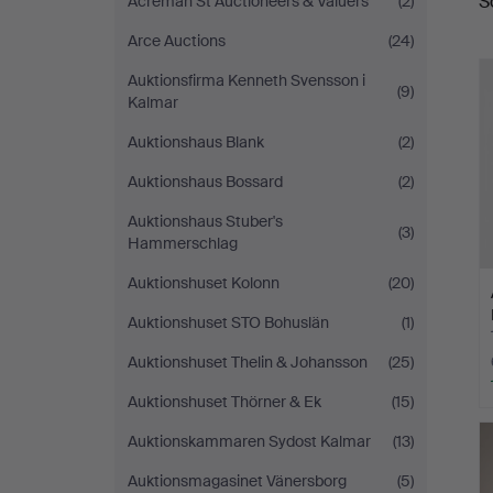
S
Acreman St Auctioneers & Valuers
(2)
A
Arce Auctions
(24)
Auktionsfirma Kenneth Svensson i
(9)
Kalmar
Auktionshaus Blank
(2)
Auktionshaus Bossard
(2)
Auktionshaus Stuber's
(3)
Hammerschlag
Auktionshuset Kolonn
(20)
Auktionshuset STO Bohuslän
(1)
Auktionshuset Thelin & Johansson
(25)
Auktionshuset Thörner & Ek
(15)
Auktionskammaren Sydost Kalmar
(13)
Auktionsmagasinet Vänersborg
(5)