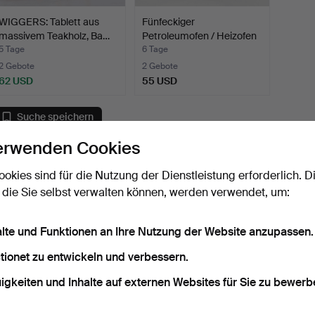
WIGGERS: Tablett aus
Fünfeckiger
massivem Teakholz, Ba…
Petroleumofen / Heizofen
aus G…
5 Tage
6 Tage
2 Gebote
2 Gebote
62 USD
55 USD
Suche speichern
erwenden Cookies
ie können auch in
Beendete Auktionen aus unserem Archiv
su
ookies sind für die Nutzung der Dienstleistung erforderlich. D
 die Sie selbst verwalten können, werden verwendet, um:
alte und Funktionen an Ihre Nutzung der Website anzupassen.
tionet zu entwickeln und verbessern.
igkeiten und Inhalte auf externen Websites für Sie zu bewerb