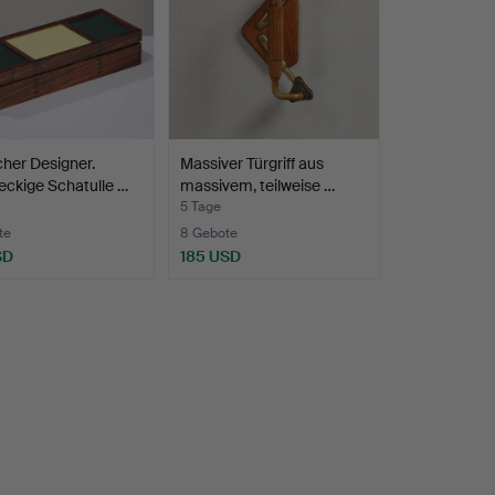
her Designer.
Massiver Türgriff aus
ckige Schatulle …
massivem, teilweise …
5 Tage
te
8 Gebote
SD
185 USD