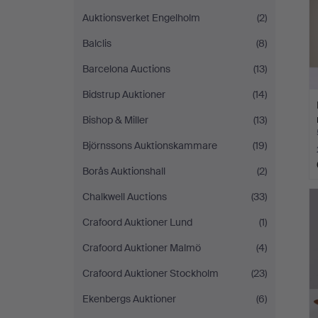
Auktionsverket Engelholm
(2)
Balclis
(8)
Barcelona Auctions
(13)
Bidstrup Auktioner
(14)
Bishop & Miller
(13)
Björnssons Auktionskammare
(19)
Borås Auktionshall
(2)
Chalkwell Auctions
(33)
Crafoord Auktioner Lund
(1)
Crafoord Auktioner Malmö
(4)
Crafoord Auktioner Stockholm
(23)
Ekenbergs Auktioner
(6)