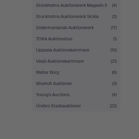
Stockholms Auktionsverk Magasin 5
(4)
Stockholms Auktionsverk Sickla
(2)
Södermanlands Auktionsverk
(17)
TOKA Auktionshus
(1)
Uppsala Auktionskammare
(10)
Växjö Auktionskammare
(21)
Walter Borg
(6)
Woxholt Auktioner
(3)
Young's Auctions
(4)
Örebro Stadsauktioner
(22)