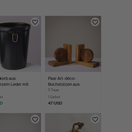
korb aus
Paar Art-déco-
rzem Leder mit
Buchstützen aus
n…
Nussbaum. Un…
5 Tage
te
1 Gebot
SD
47 USD