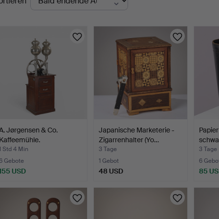
ortieren
uktionen
A. Jørgensen & Co.
Japanische Marketerie -
Papier
Kaffeemühle.
Zigarrenhalter (Yo…
schwa
Griffe
1 Std 4 Min
3 Tage
3 Tage
6 Gebote
1 Gebot
6 Gebo
155 USD
48 USD
85 U