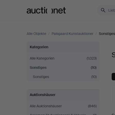
Auctionet.com
Alle Objekte
/
Palsgaard Kunstauktioner
/
Sonstiges
Sonstiges
Kategorien
S
bei
Alle Kategorien
(1.023)
Sonstiges
(10)
Palsgaard
Sonstiges
(10)
Kunstauktioner
Auktionshäuser
Alle Auktionshäuser
(846)
L