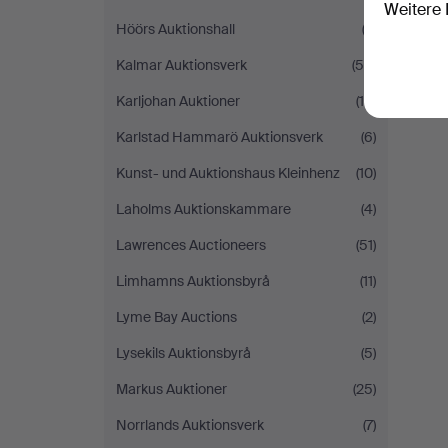
Weitere 
Höörs Auktionshall
(3)
Kalmar Auktionsverk
(50)
Karljohan Auktioner
(19)
Karlstad Hammarö Auktionsverk
(6)
Kunst- und Auktionshaus Kleinhenz
(10)
Laholms Auktionskammare
(4)
Lawrences Auctioneers
(51)
Limhamns Auktionsbyrå
(11)
Lyme Bay Auctions
(2)
Lysekils Auktionsbyrå
(5)
Markus Auktioner
(25)
Norrlands Auktionsverk
(7)