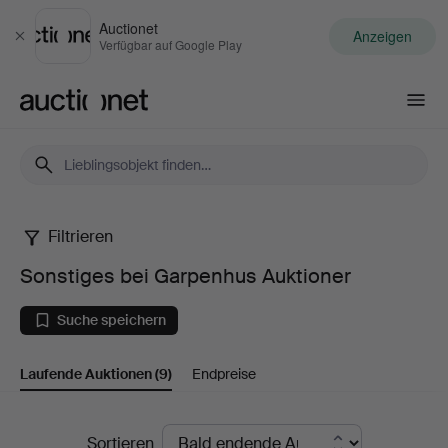
Auctionet
Anzeigen
Schließen
Verfügbar auf Google Play
Auctionet.com
Filtrieren
Sonstiges
Sonstiges bei Garpenhus Auktioner
bei
Suche speichern
Garpenhus
Laufende Auktionen
(9)
Endpreise
Auktioner
Laufende
Sortieren