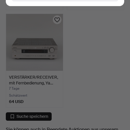
85 USD
85 USD
VERSTÄRKER/RECEIVER,
mit Fernbedienung, Ya…
7 Tage
Schätzwert
64 USD
Suche speichern
Sie können auch in
Beendete Auktionen aus unserem