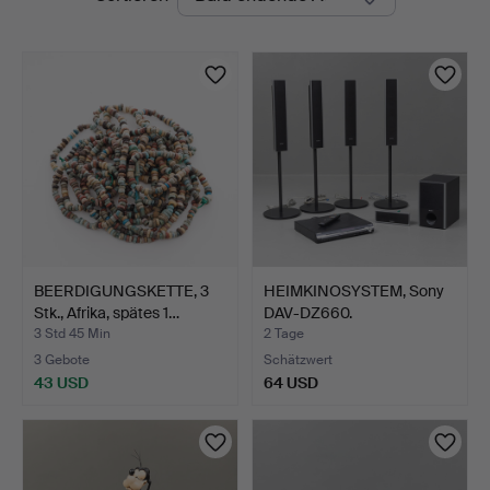
Auktionen
BEERDIGUNGSKETTE, 3
HEIMKINOSYSTEM, Sony
Stk., Afrika, spätes 1…
DAV-DZ660.
3 Std 45 Min
2 Tage
3 Gebote
Schätzwert
43 USD
64 USD