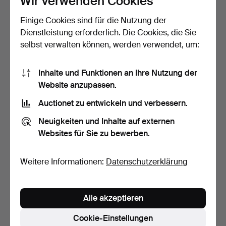
Wir verwenden Cookies
Einige Cookies sind für die Nutzung der
SCHILD, zeitgenössisch,
SCHLAGBOHRMASCHINE
vergoldetes und be…
, PN 3000 x2, 750 W, AEG.
Dienstleistung erforderlich. Die Cookies, die Sie
3 Tage
5 Tage
selbst verwalten können, werden verwendet, um:
2 Gebote
1 Gebot
37 USD
32 USD
Inhalte und Funktionen an Ihre Nutzung der
Website anzupassen.
Auctionet zu entwickeln und verbessern.
Neuigkeiten und Inhalte auf externen
Websites für Sie zu bewerben.
Weitere Informationen:
Datenschutzerklärung
KÜHL-/GEFRIERKOMBINA
KONVOLUT
Alle akzeptieren
TION, Fisher and Payke…
BLECHDOSEN,
verschiedene Herstell…
6 Tage
7 Tage
Cookie-Einstellungen
Schätzwert
Schätzwert