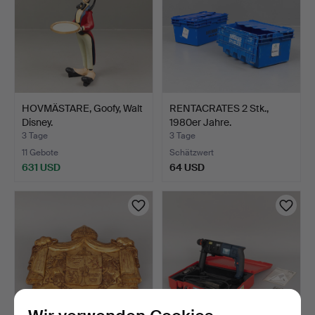
HOVMÄSTARE, Goofy, Walt
RENTACRATES 2 Stk.,
Disney.
1980er Jahre.
3 Tage
3 Tage
11 Gebote
Schätzwert
631 USD
64 USD