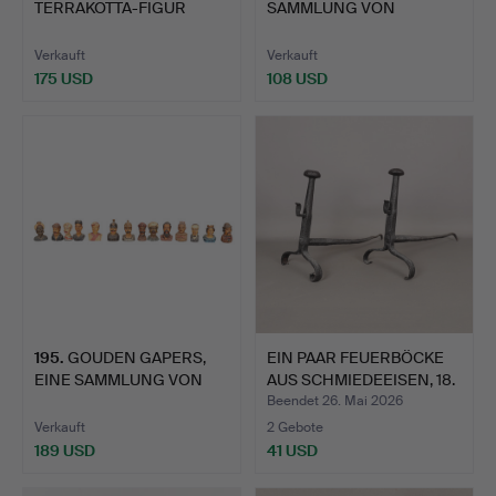
TERRAKOTTA-FIGUR
SAMMLUNG VON
EINER FRAU 'PAP…
ARTEFAKTEN; EIN R…
Verkauft
Verkauft
175 USD
108 USD
195
.
GOUDEN GAPERS,
EIN PAAR FEUERBÖCKE
EINE SAMMLUNG VON
AUS SCHMIEDEEISEN, 18.
VIERZEHN …
…
Beendet 26. Mai 2026
Verkauft
2 Gebote
189 USD
41 USD