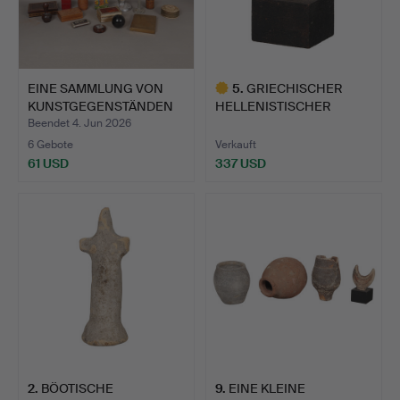
EINE SAMMLUNG VON
5
.
GRIECHISCHER
KUNSTGEGENSTÄNDEN
HELLENISTISCHER
(ANZAH…
TERRAKOTTAKOP…
Beendet 4. Jun 2026
6 Gebote
Verkauft
61 USD
337 USD
Ausgewähltes
Objekt
2
.
BÖOTISCHE
9
.
EINE KLEINE