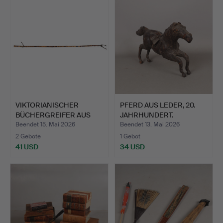
VIKTORIANISCHER
PFERD AUS LEDER, 20.
BÜCHERGREIFER AUS
JAHRHUNDERT.
BAMBUS U…
Beendet 15. Mai 2026
Beendet 13. Mai 2026
2 Gebote
1 Gebot
41 USD
34 USD