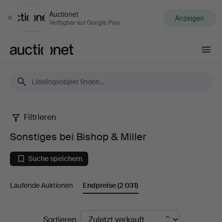
Auctionet
Anzeigen
Schließen
Verfügbar auf Google Play
Auctionet.com
Filtrieren
Sonstiges
Sonstiges bei Bishop & Miller
bei
Suche speichern
Bishop
Laufende Auktionen
Endpreise
(2 031)
&
Miller
Endpreise
Sortieren