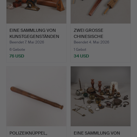
EINE SAMMLUNG VON
ZWEI GROSSE
KUNSTGEGENSTÄNDEN
CHINESISCHE
(ANZAH…
VENTILATOREN MIT Z…
Beendet 7. Mai 2026
Beendet 4. Mai 2026
6 Gebote
1 Gebot
76 USD
34 USD
POLIZEIKNÜPPEL,
EINE SAMMLUNG VON