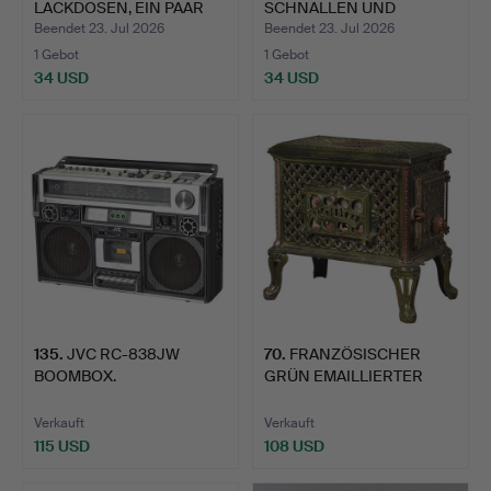
LACKDOSEN, EIN PAAR
SCHNALLEN UND
CHINE…
BROSCHEN &…
Beendet 23. Jul 2026
Beendet 23. Jul 2026
1 Gebot
1 Gebot
34 USD
34 USD
135
.
JVC RC-838JW
70
.
FRANZÖSISCHER
BOOMBOX.
GRÜN EMAILLIERTER
"CHAUFFETT…
Verkauft
Verkauft
115 USD
108 USD