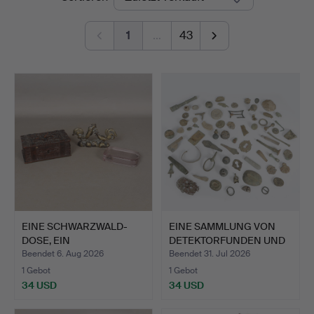
1
…
43
EINE SCHWARZWALD-
EINE SAMMLUNG VON
DOSE, EIN
DETEKTORFUNDEN UND
BRIEFBESCHWERER…
ARTEF…
Beendet 6. Aug 2026
Beendet 31. Jul 2026
1 Gebot
1 Gebot
34 USD
34 USD