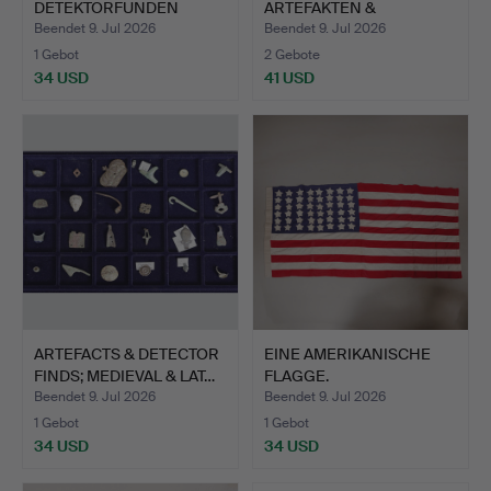
DETEKTORFUNDEN
ARTEFAKTEN &
(ANZAHL).
SONDENGÄNGE…
Beendet 9. Jul 2026
Beendet 9. Jul 2026
1 Gebot
2 Gebote
34 USD
41 USD
ARTEFACTS & DETECTOR
EINE AMERIKANISCHE
FINDS; MEDIEVAL & LAT…
FLAGGE.
Beendet 9. Jul 2026
Beendet 9. Jul 2026
1 Gebot
1 Gebot
34 USD
34 USD