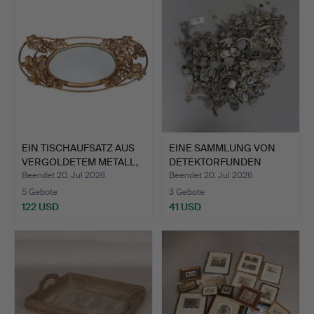
EIN TISCHAUFSATZ AUS
EINE SAMMLUNG VON
VERGOLDETEM METALL,
DETEKTORFUNDEN
A…
(MENGE).
Beendet 20. Jul 2026
Beendet 20. Jul 2026
5 Gebote
3 Gebote
122 USD
41 USD