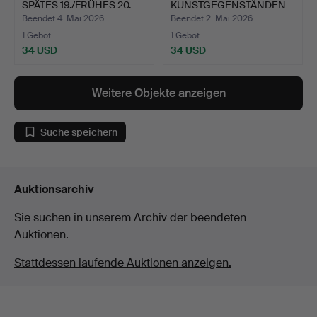
SPÄTES 19./FRÜHES 20.
KUNSTGEGENSTÄNDEN
JAHR…
(ANZAH…
Beendet 4. Mai 2026
Beendet 2. Mai 2026
1 Gebot
1 Gebot
34 USD
34 USD
Weitere Objekte anzeigen
Suche speichern
Auktionsarchiv
Sie suchen in unserem Archiv der beendeten
Auktionen.
Stattdessen laufende Auktionen anzeigen.