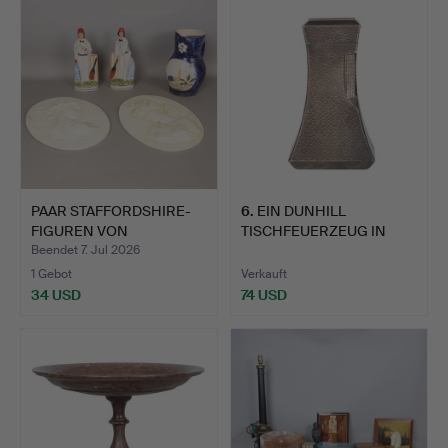
PAAR STAFFORDSHIRE-
6
.
EIN DUNHILL
FIGUREN VON
TISCHFEUERZEUG IN
CRICKETSPIE…
WEIZENÄHREN-…
Beendet 7. Jul 2026
1 Gebot
Verkauft
34 USD
74 USD