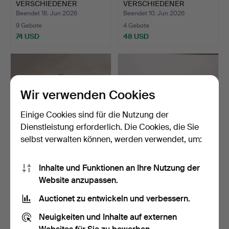
VERSCHIEDENER
VERSCHIEDENER
KUNSTGEGENSTÄN…
KUNSTWERKE (AN…
Beendet 16. Jun 2026
Beendet 10. Jun 2026
9 Gebote
4 Gebote
74 USD
48 USD
Wir verwenden Cookies
Einige Cookies sind für die Nutzung der
Dienstleistung erforderlich. Die Cookies, die Sie
selbst verwalten können, werden verwendet, um:
GROSSE SAMMLUNG
EINE SAMMLUNG VON
Inhalte und Funktionen an Ihre Nutzung der
ZIGARETTENBILDER
KUNSTGEGENSTÄNDEN
Website anzupassen.
(ANZAHL).
(ANZAH…
Beendet 8. Jun 2026
Beendet 4. Jun 2026
2 Gebote
1 Gebot
Auctionet zu entwickeln und verbessern.
41 USD
34 USD
Neuigkeiten und Inhalte auf externen