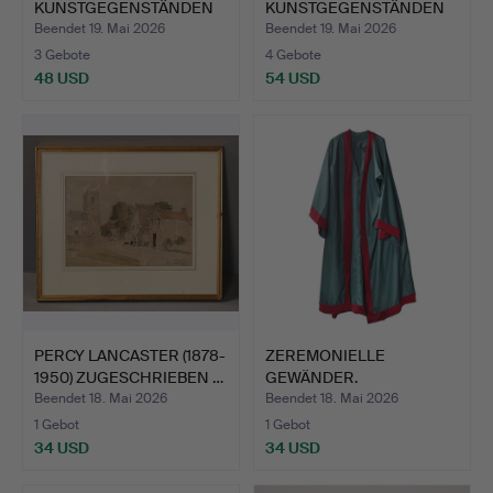
KUNSTGEGENSTÄNDEN
KUNSTGEGENSTÄNDEN
(ANZAH…
(ANZAH…
Beendet 19. Mai 2026
Beendet 19. Mai 2026
3 Gebote
4 Gebote
48 USD
54 USD
PERCY LANCASTER (1878-
ZEREMONIELLE
1950) ZUGESCHRIEBEN …
GEWÄNDER.
Beendet 18. Mai 2026
Beendet 18. Mai 2026
1 Gebot
1 Gebot
34 USD
34 USD