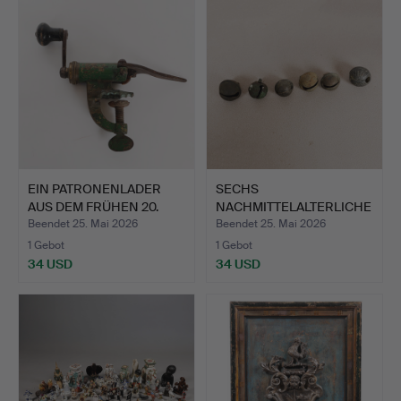
EIN PATRONENLADER
SECHS
AUS DEM FRÜHEN 20.
NACHMITTELALTERLICHE
JAHRH…
CROTAL-GLOCKEN …
Beendet 25. Mai 2026
Beendet 25. Mai 2026
1 Gebot
1 Gebot
34 USD
34 USD