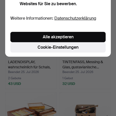
Websites für Sie zu bewerben.
Weitere Informationen:
Datenschutzerklärung
Alle akzeptieren
Cookie-Einstellungen
LADENDISPLAY,
TINTENFASS, Messing &
wahrscheinlich für Schals,
Glas, gustavianische…
M…
Beendet 25. Jul 2026
Beendet 25. Jul 2026
2 Gebote
1 Gebot
43 USD
32 USD