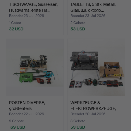
TISCHWAAGE, Gusseisen,
TABLETTS, 5 Stk. Metall,
Husqvarna, erste Hä…
Glas, u.a. oktogo…
Beendet 23. Jul 2026
Beendet 23. Jul 2026
1 Gebot
2 Gebote
32 USD
53 USD
POSTEN DIVERSE,
WERKZEUGE &
größtenteils
ELEKTROWERKZEUGE,
Handmaschinen…
ein Posten.
Beendet 22. Jul 2026
Beendet 20. Jul 2026
9 Gebote
3 Gebote
169 USD
53 USD