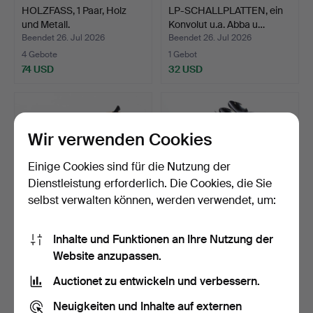
HOLZFASS, 1 Paar, Holz
LP-SCHALLPLATTEN, ein
und Metall.
Konvolut u.a. Abba u…
Beendet 26. Jul 2026
Beendet 26. Jul 2026
4 Gebote
1 Gebot
74 USD
32 USD
Wir verwenden Cookies
Einige Cookies sind für die Nutzung der
Dienstleistung erforderlich. Die Cookies, die Sie
selbst verwalten können, werden verwendet, um:
Inhalte und Funktionen an Ihre Nutzung der
WERKZEUG /
BESTECK, 20 Teile,
Website anzupassen.
ELEKTROWERKZEUGE,
Frankreich.
ein Posten.
Beendet 26. Jul 2026
Beendet 26. Jul 2026
Auctionet zu entwickeln und verbessern.
11 Gebote
1 Gebot
90 USD
32 USD
Neuigkeiten und Inhalte auf externen