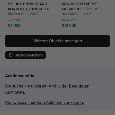
SKI UND SNOWBOARD,
KONVOLUT DIVERSE
KONVOLUT, 2024-5000-
MUSIKZUBEHÖR, u.a.
BG2…
Roland…
Beendet 19. Jul 2026
Beendet 19. Jul 2026
7 Gebote
18 Gebote
64 USD
379 USD
Weitere Objekte anzeigen
Suche speichern
Auktionsarchiv
Sie suchen in unserem Archiv der beendeten
Auktionen.
Stattdessen laufende Auktionen anzeigen.