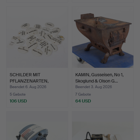
SCHILDER MIT
KAMIN, Gusseisen, No 1,
PFLANZENARTEN,
Skoglund & Olson G…
Porzellan, 26 …
Beendet 6. Aug 2026
Beendet 3. Aug 2026
5 Gebote
7 Gebote
106 USD
64 USD