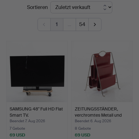
Endpreise
Sortieren
1
…
54
SAMSUNG 48" Full HD Flat
ZEITUNGSSTÄNDER,
Smart TV.
verchromtes Metall und
ro…
Beendet 7. Aug 2026
Beendet 6. Aug 2026
7 Gebote
8 Gebote
69 USD
69 USD