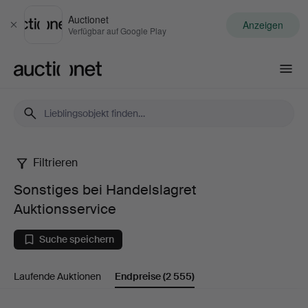
Auctionet
Anzeigen
Schließen
Verfügbar auf Google Play
Auctionet.com
Filtrieren
Sonstiges
Sonstiges bei Handelslagret
bei
Auktionsservice
Handelslagret
Suche speichern
Auktionsservice
Laufende Auktionen
Endpreise
(2 555)