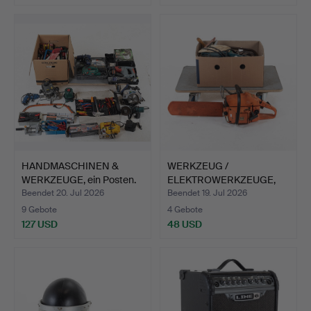
HANDMASCHINEN &
WERKZEUG /
WERKZEUGE, ein Posten.
ELEKTROWERKZEUGE,
ein Posten u.…
Beendet 20. Jul 2026
Beendet 19. Jul 2026
9 Gebote
4 Gebote
127 USD
48 USD