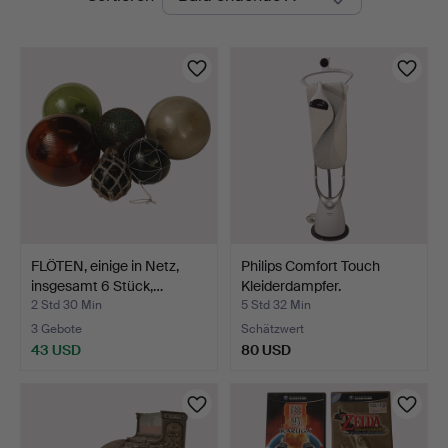
Auktionen
FLÖTEN, einige in Netz,
Philips Comfort Touch
insgesamt 6 Stück,…
Kleiderdampfer.
2 Std 30 Min
5 Std 32 Min
3 Gebote
Schätzwert
43 USD
80 USD