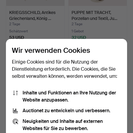
KRIEGSSCHILD, Antikes
PUPPE MIT TRACHT,
Griechenland, König …
Porzellan und Textil, Ju…
2 Tage
2 Tage
Schätzwert
1 Gebot
53 USD
32 USD
Wir verwenden Cookies
Einige Cookies sind für die Nutzung der
Dienstleistung erforderlich. Die Cookies, die Sie
selbst verwalten können, werden verwendet, um:
Inhalte und Funktionen an Ihre Nutzung der
Website anzupassen.
Auctionet zu entwickeln und verbessern.
WASSERKOCHER Alessi,
BANG & OLUFSEN,
Edelstahl sowie GEORG…
Beomaster 1400 M, Typ
Neuigkeiten und Inhalte auf externen
2104.
3 Tage
5 Tage
Websites für Sie zu bewerben.
1 Gebot
Schätzwert