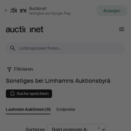
Auctionet
Anzeigen
Schließen
Verfügbar auf Google Play
Auctionet.com
Filtrieren
Sonstiges
Sonstiges bei Limhamns Auktionsbyrå
bei
Suche speichern
Limhamns
Laufende Auktionen
(11)
Endpreise
Auktionsbyrå
Laufende
Sortieren