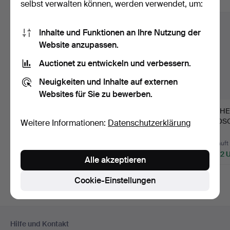
Alle Objekte anzeigen
selbst verwalten können, werden verwendet, um:
Inhalte und Funktionen an Ihre Nutzung der
Website anzupassen.
Auctionet zu entwickeln und verbessern.
Neuigkeiten und Inhalte auf externen
Websites für Sie zu bewerben.
179
.
VASE, Frankreich,
180
.
JARDINJÄR, im
199
.
HE
zweite Hälfte des 19.
neoklassizistischen Stil,
RIPOSO,
Weitere Informationen:
Datenschutzerklärung
Ja…
Fr…
des 19.
Verkauft
Verkauft
Verkauft
633 USD
1.055 USD
2.532 
Alle akzeptieren
Cookie-Einstellungen
Fußzeilen-
Hilfe und Kontakt
Navigation