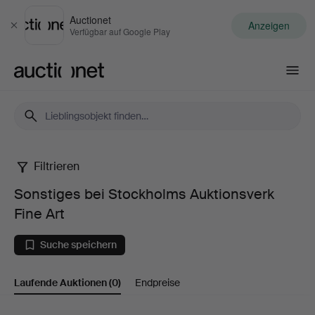
Auctionet
Anzeigen
Schließen
Verfügbar auf Google Play
Auctionet.com
Filtrieren
Sonstiges
Sonstiges bei Stockholms Auktionsverk
bei
Fine Art
Stockholms
Suche speichern
Auktionsverk
Laufende Auktionen
(0)
Endpreise
Fine