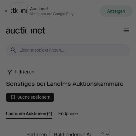
Auctionet
Anzeigen
Schließen
Verfügbar auf Google Play
Auctionet.com
Filtrieren
Sonstiges
Sonstiges bei Laholms Auktionskammare
bei
Suche speichern
Laholms
Laufende Auktionen
(4)
Endpreise
Auktionskammare
Laufende
Sortieren