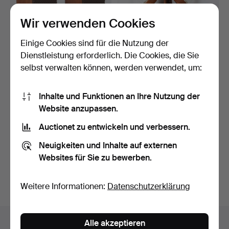
Wir verwenden Cookies
Einige Cookies sind für die Nutzung der
Dienstleistung erforderlich. Die Cookies, die Sie
selbst verwalten können, werden verwendet, um:
LAUTSPRECHER, JBL L50.
GEWÜRZKARUSSELL,
Teak und Glas, Digsmed
Inhalte und Funktionen an Ihre Nutzung der
Dä…
5 Tage
5 Tage
Website anzupassen.
9 Gebote
Schätzwert
211 USD
64 USD
Auctionet zu entwickeln und verbessern.
Neuigkeiten und Inhalte auf externen
Suche speichern
Websites für Sie zu bewerben.
Sie können auch in
Beendete Auktionen aus unserem
Archiv
suchen.
Weitere Informationen:
Datenschutzerklärung
Objekte in Schweden
Alle akzeptieren