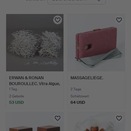
Auktionen
ERWAN & RONAN
MASSAGELIEGE.
BOUROULLEC. Vitra Algue,
ca.…
1 Tag
2 Tage
2 Gebote
Schätzwert
53 USD
64 USD