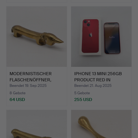
MODERNISTISCHER
IPHONE 13 MINI 256GB
FLASCHENÖFFNER,
PRODUCT RED IN
DACKEL, ME…
ORIGIN…
Beendet 19. Sep 2025
Beendet 21. Aug 2025
8 Gebote
5 Gebote
64 USD
255 USD