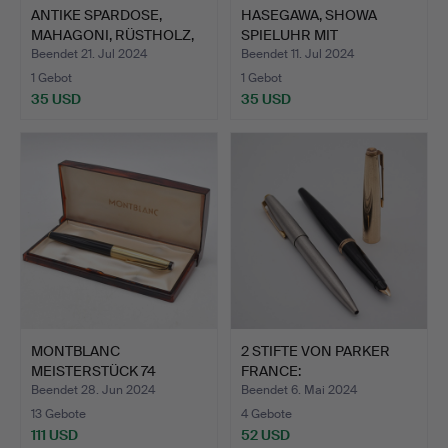
ANTIKE SPARDOSE,
HASEGAWA, SHOWA
MAHAGONI, RÜSTHOLZ,
SPIELUHR MIT
BANDI…
BALLERINAPUPP…
Beendet 21. Jul 2024
Beendet 11. Jul 2024
1 Gebot
1 Gebot
35 USD
35 USD
MONTBLANC
2 STIFTE VON PARKER
MEISTERSTÜCK 74
FRANCE:
KOLBENFÜLLER MIT…
FÜLLFEDERHALTE…
Beendet 28. Jun 2024
Beendet 6. Mai 2024
13 Gebote
4 Gebote
111 USD
52 USD