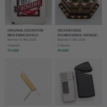
ORIGINAL DUCKSTEIN
SECHSECKIGE
BIER EMAILSCHILD
SCHMUCKBOX, VINTAGE,
WERBES…
GRANADA, …
Beendet 13. Mär 2024
Beendet 3. Mär 2024
4 Gebote
2 Gebote
75 USD
41 USD