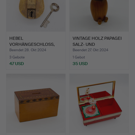
HEBEL
VINTAGE HOLZ PAPAGEI
VORHÄNGESCHLOSS,
SALZ- UND
AUS MESSING, MIT EI…
PFEFFERSTRE…
Beendet 28. Okt 2024
Beendet 27. Okt 2024
3 Gebote
1 Gebot
47 USD
35 USD