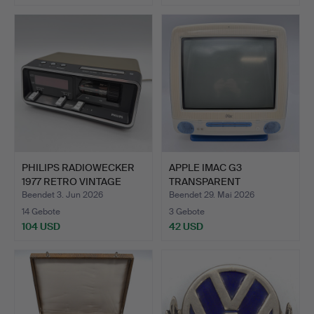
PHILIPS RADIOWECKER
APPLE IMAC G3
1977 RETRO VINTAGE
TRANSPARENT
UHR…
COMPUTER MAC BLA…
Beendet 3. Jun 2026
Beendet 29. Mai 2026
14 Gebote
3 Gebote
104 USD
42 USD