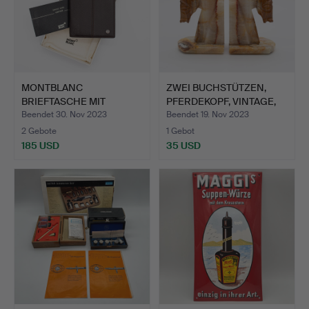
MONTBLANC
ZWEI BUCHSTÜTZEN,
BRIEFTASCHE MIT
PFERDEKOPF, VINTAGE,
STAUBTUCH UND GA…
ONY…
Beendet 30. Nov 2023
Beendet 19. Nov 2023
2 Gebote
1 Gebot
185 USD
35 USD