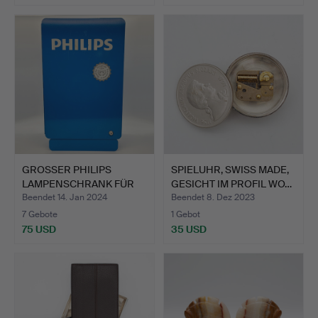
GROSSER PHILIPS
SPIELUHR, SWISS MADE,
LAMPENSCHRANK FÜR
GESICHT IM PROFIL WO…
KFZ LAMP…
Beendet 14. Jan 2024
Beendet 8. Dez 2023
7 Gebote
1 Gebot
75 USD
35 USD