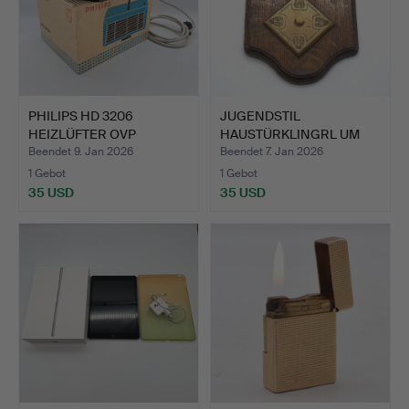
PHILIPS HD 3206
JUGENDSTIL
HEIZLÜFTER OVP
HAUSTÜRKLINGRL UM
ORIGINALVER…
1900.
Beendet 9. Jan 2026
Beendet 7. Jan 2026
1 Gebot
1 Gebot
35 USD
35 USD