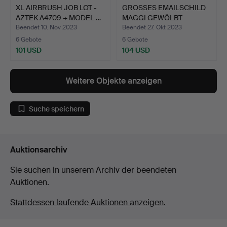
XL AIRBRUSH JOB LOT -
GROSSES EMAILSCHILD
AZTEK A4709 + MODEL …
MAGGI GEWÖLBT
DEUTSCHL…
Beendet 10. Nov 2023
Beendet 27. Okt 2023
6 Gebote
6 Gebote
101 USD
104 USD
Weitere Objekte anzeigen
Suche speichern
Auktionsarchiv
Sie suchen in unserem Archiv der beendeten
Auktionen.
Stattdessen laufende Auktionen anzeigen.