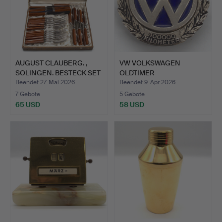
AUGUST CLAUBERG. ,
VW VOLKSWAGEN
SOLINGEN. BESTECK SET
OLDTIMER
B…
EHRENPLAKETTE „100.…
Beendet 27. Mai 2026
Beendet 9. Apr 2026
7 Gebote
5 Gebote
65 USD
58 USD