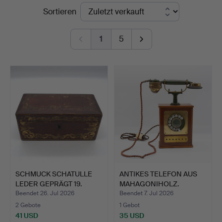
Endpreise
Sortieren
Kleinhenz
1
5
SCHMUCK SCHATULLE
ANTIKES TELEFON AUS
LEDER GEPRÄGT 19.
MAHAGONIHOLZ.
JAHRHU…
Beendet 26. Jul 2026
Beendet 7. Jul 2026
2 Gebote
1 Gebot
41 USD
35 USD