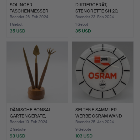
SOLINGER
DIKTIERGERÄT,
TASCHENMESSER
STENORETTE SH 20,
HARTKOPF & CO., VER…
GRUNDIG, A…
Beendet 26. Feb 2024
Beendet 23. Feb 2024
1 Gebot
1 Gebot
35 USD
35 USD
DÄNISCHE BONSAI-
SELTENE SAMMLER
GARTENGERÄTE,
WERBE OSRAM WAND
MESSING, TEA…
QUARZ UHR…
Beendet 10. Feb 2024
Beendet 25. Jan 2024
2 Gebote
9 Gebote
93 USD
103 USD