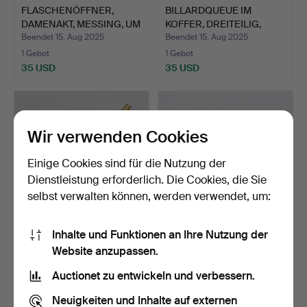
FLASCHENÖFFNER,
BILLARDQUEUE IM
DAMENAKT, MESSING, UM
KOFFER, DREITEILIG,
1950.
HOLZ M…
Beendet 15. Aug 2025
Beendet 15. Aug 2025
1 Gebot
1 Gebot
35 USD
35 USD
Wir verwenden Cookies
Einige Cookies sind für die Nutzung der
Dienstleistung erforderlich. Die Cookies, die Sie
selbst verwalten können, werden verwendet, um:
Inhalte und Funktionen an Ihre Nutzung der
HANDGEMACHTER
WODKABECHER,
Website anzupassen.
KUGELSCHREIBER AUS 14
VERGOLDETES MESSING,
KARAT …
EMAILLE,…
Beendet 3. Mai 2025
Beendet 3. Dez 2024
Auctionet zu entwickeln und verbessern.
5 Gebote
1 Gebot
846 USD
35 USD
Neuigkeiten und Inhalte auf externen