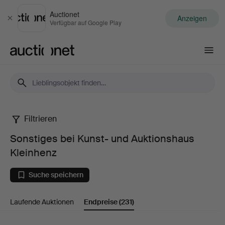
Auctionet
Anzeigen
Schließen
Verfügbar auf Google Play
Auctionet.com
Filtrieren
Sonstiges
Sonstiges bei Kunst- und Auktionshaus
bei
Kleinhenz
Kunst-
Suche speichern
und
Laufende Auktionen
Endpreise
(231)
Auktionshaus