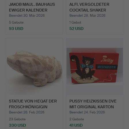
JAKOB MAUL. BAUHAUS
ALFI. VERGOLDETER
EWIGER KALENDER
COCKTAIL SHAKER
ONYX U…
ZWEITE H…
Beendet 30. Mär 2026
Beendet 28. Mär 2026
5 Gebote
1 Gebot
93 USD
52 USD
STATUE VON HEQAT DER
PUSSY HEIZKISSEN DVE
FROSCHKÖNIGIGIN
MIT ORIGINAL KARTON
PREDY…
U…
Beendet 26. Feb 2026
Beendet 24. Feb 2026
23 Gebote
2 Gebote
330 USD
41 USD