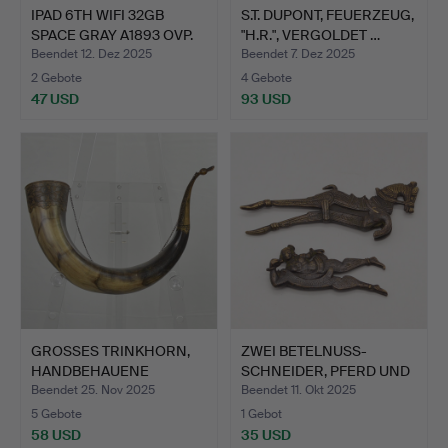
IPAD 6TH WIFI 32GB
S.T. DUPONT, FEUERZEUG,
SPACE GRAY A1893 OVP.
"H.R.", VERGOLDET …
Beendet 12. Dez 2025
Beendet 7. Dez 2025
2 Gebote
4 Gebote
47 USD
93 USD
GROSSES TRINKHORN,
ZWEI BETELNUSS-
HANDBEHAUENE
SCHNEIDER, PFERD UND
METALLFASS…
FRAU, …
Beendet 25. Nov 2025
Beendet 11. Okt 2025
5 Gebote
1 Gebot
58 USD
35 USD