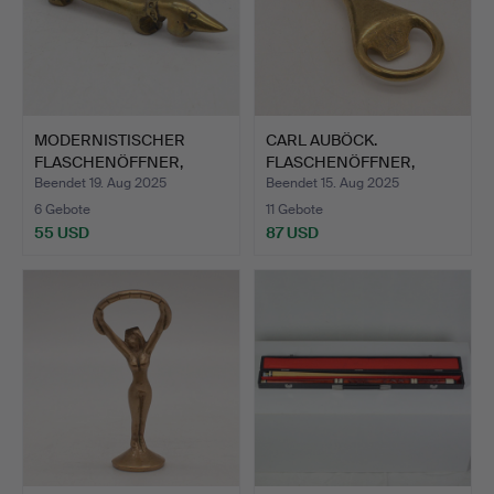
MODERNISTISCHER
CARL AUBÖCK.
FLASCHENÖFFNER,
FLASCHENÖFFNER,
DACKEL, ME…
MESSING, UM 1…
Beendet 19. Aug 2025
Beendet 15. Aug 2025
6 Gebote
11 Gebote
55 USD
87 USD