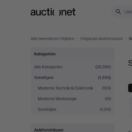
Auctionet.com
Alle beendeten Objekte
/
Höganäs Auktionsverk
/
S
Sonstiges
Kategorien
bei
Alle Kategorien
(28.396)
Sonstiges
(1.392)
Höganäs
Moderne Technik & Elektronik
(159)
Auktionsverk
Moderne Werkzeuge
(19)
Sonstiges
(1.214)
E
Auktionshäuser