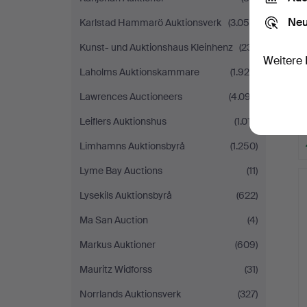
Neu
Karlstad Hammarö Auktionsverk
(3.055)
Kunst- und Auktionshaus Kleinhenz
(231)
Weitere 
Laholms Auktionskammare
(1.929)
Lawrences Auctioneers
(4.097)
Leiflers Auktionshus
(1.017)
Limhamns Auktionsbyrå
(1.250)
Lyme Bay Auctions
(11)
Lysekils Auktionsbyrå
(622)
Ma San Auction
(4)
Markus Auktioner
(609)
Mauritz Widforss
(31)
Norrlands Auktionsverk
(327)