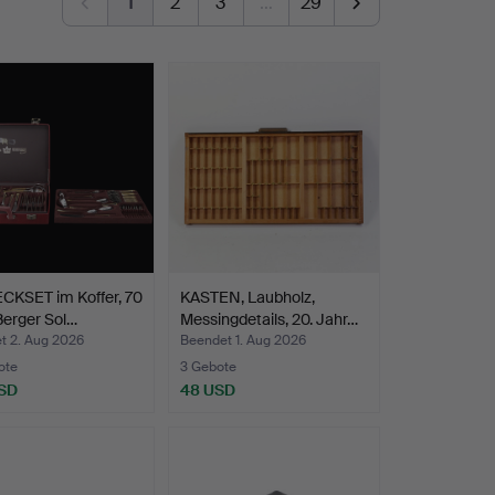
1
2
3
…
29
CKSET im Koffer, 70
KASTEN, Laubholz,
 Berger Sol…
Messingdetails, 20. Jahr…
t 2. Aug 2026
Beendet 1. Aug 2026
ote
3 Gebote
SD
48 USD