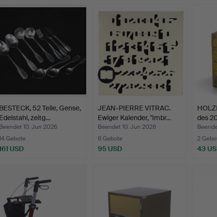
BESTECK, 52 Teile, Gense,
JEAN-PIERRE VITRAC.
HOLZKI
Edelstahl, zeitg…
Ewiger Kalender, "Imbr…
des 2
Beendet 10. Jun 2026
Beendet 10. Jun 2026
Beende
14 Gebote
6 Gebote
2 Gebo
161 USD
95 USD
43 U