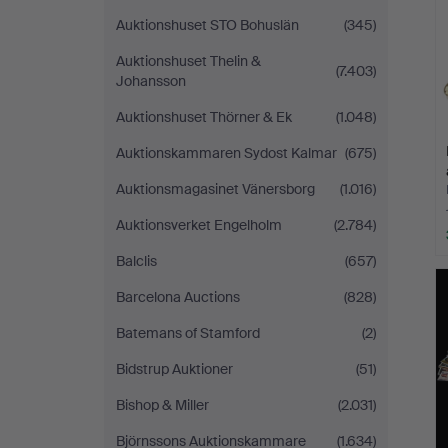
Auktionshuset STO Bohuslän
(345)
Auktionshuset Thelin &
(7.403)
Johansson
Auktionshuset Thörner & Ek
(1.048)
Auktionskammaren Sydost Kalmar
(675)
Auktionsmagasinet Vänersborg
(1.016)
Auktionsverket Engelholm
(2.784)
Balclis
(657)
Barcelona Auctions
(828)
Batemans of Stamford
(2)
Bidstrup Auktioner
(51)
Bishop & Miller
(2.031)
Björnssons Auktionskammare
(1.634)