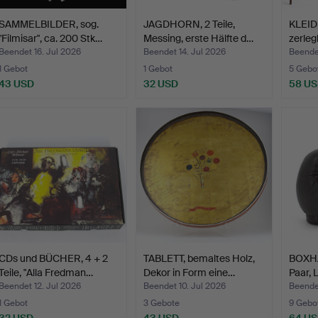
SAMMELBILDER, sog.
JAGDHORN, 2 Teile,
KLEID
"Filmisar", ca. 200 Stk…
Messing, erste Hälfte d…
zerleg
Beendet 16. Jul 2026
Beendet 14. Jul 2026
Beendet
1 Gebot
1 Gebot
5 Gebo
43 USD
32 USD
58 U
CDs und BÜCHER, 4 + 2
TABLETT, bemaltes Holz,
BOXH
Teile, "Alla Fredman…
Dekor in Form eine…
Paar, 
Beendet 12. Jul 2026
Beendet 10. Jul 2026
Beendet
1 Gebot
3 Gebote
9 Gebo
32 USD
43 USD
64 U