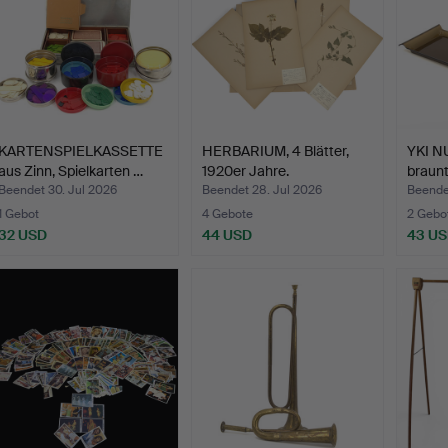
KARTENSPIELKASSETTE
HERBARIUM, 4 Blätter,
YKI NU
aus Zinn, Spielkarten …
1920er Jahre.
braunt
Beendet 30. Jul 2026
Beendet 28. Jul 2026
Beendet
1 Gebot
4 Gebote
2 Gebo
32 USD
44 USD
43 U