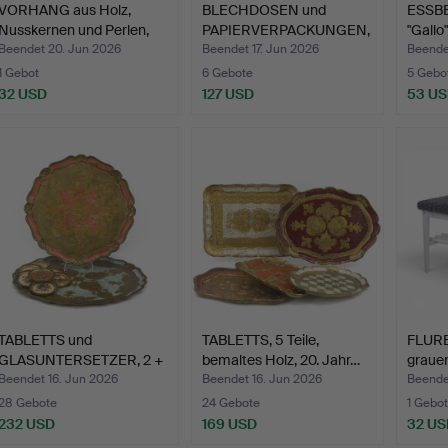
VORHANG aus Holz,
BLECHDOSEN und
ESSBE
Nusskernen und Perlen,
PAPIERVERPACKUNGEN,
"Gallo"
C…
11 + 5 …
Beendet 20. Jun 2026
Beendet 17. Jun 2026
Beende
1 Gebot
6 Gebote
5 Gebo
32 USD
127 USD
53 U
TABLETTS und
TABLETTS, 5 Teile,
FLURB
GLASUNTERSETZER, 2 +
bemaltes Holz, 20. Jahr…
grauem
7 Teile,…
Beendet 16. Jun 2026
Beendet 16. Jun 2026
Beende
28 Gebote
24 Gebote
1 Gebot
232 USD
169 USD
32 US