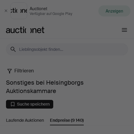
Auctionet
Anzeigen
Schließen
Verfügbar auf Google Play
Auctionet.com
Filtrieren
Sonstiges
Sonstiges bei Helsingborgs
bei
Auktionskammare
Helsingborgs
Suche speichern
Auktionskammare
Laufende Auktionen
Endpreise
(9 140)