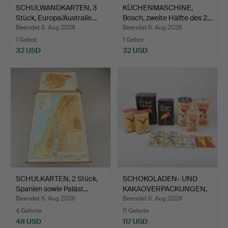
SCHULWANDKARTEN, 3
KÜCHENMASCHINE,
Stück, Europa/Australie…
Bosch, zweite Hälfte des 2…
Beendet 6. Aug 2026
Beendet 6. Aug 2026
1 Gebot
1 Gebot
32 USD
32 USD
SCHULKARTEN, 2 Stück,
SCHOKOLADEN- UND
Spanien sowie Paläst…
KAKAOVERPACKUNGEN,
13 Stü…
Beendet 6. Aug 2026
Beendet 6. Aug 2026
4 Gebote
11 Gebote
48 USD
117 USD