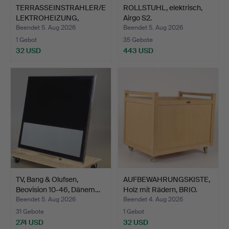
TERRASSEINSTRAHLER/E
ROLLSTUHL, elektrisch,
LEKTROHEIZUNG,
Airgo S2.
Otermo,…
Beendet 5. Aug 2026
Beendet 5. Aug 2026
1 Gebot
35 Gebote
32 USD
443 USD
TV, Bang & Olufsen,
AUFBEWAHRUNGSKISTE,
Beovision 10-46, Dänem…
Holz mit Rädern, BRIO.
Beendet 5. Aug 2026
Beendet 4. Aug 2026
31 Gebote
1 Gebot
274 USD
32 USD