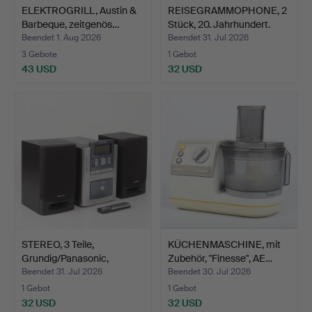
ELEKTROGRILL, Austin &
REISEGRAMMOPHONE, 2
Barbeque, zeitgenös…
Stück, 20. Jahrhundert.
Beendet 1. Aug 2026
Beendet 31. Jul 2026
3 Gebote
1 Gebot
43 USD
32 USD
STEREO, 3 Teile,
KÜCHENMASCHINE, mit
Grundig/Panasonic,
Zubehör, "Finesse", AE…
2000er…
Beendet 31. Jul 2026
Beendet 30. Jul 2026
1 Gebot
1 Gebot
32 USD
32 USD