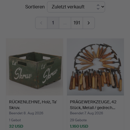
Endpreise
Sortieren
1
…
191
RÜCKENLEHNE, Holz, Ta'
PRÄGEWERKZEUGE, 42
Skruv.
Stück, Metall / gedrech…
Beendet 8. Aug 2026
Beendet 7. Aug 2026
1 Gebot
29 Gebote
32 USD
1.160 USD