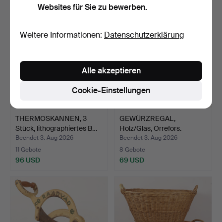
Websites für Sie zu bewerben.
Weitere Informationen:
Datenschutzerklärung
Alle akzeptieren
Cookie-Einstellungen
THERMOSKANNEN, 3
GEWÜRZREGAL,
Stück, lithographiertes B…
Holz/Glas, Orrefors.
Beendet 3. Aug 2026
Beendet 3. Aug 2026
11 Gebote
8 Gebote
96 USD
69 USD