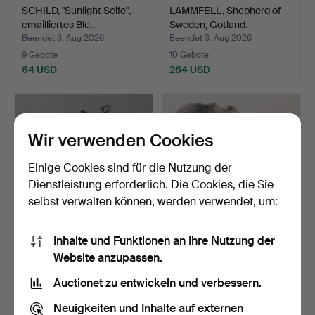
SCHILD, "Sunlight Seife",
LAMMFELL, Shepherd of
emailliertes Ble…
Sweden, Gotland.
Beendet 3. Aug 2026
Beendet 3. Aug 2026
9 Gebote
10 Gebote
64 USD
264 USD
Wir verwenden Cookies
Einige Cookies sind für die Nutzung der
Dienstleistung erforderlich. Die Cookies, die Sie
selbst verwalten können, werden verwendet, um:
Inhalte und Funktionen an Ihre Nutzung der
GOLFTASCHEN MIT
LAMMFELL, Shepherd of
Website anzupassen.
SCHLÄGERN, größtenteils
Sweden, Gotland.
Do…
Beendet 3. Aug 2026
Beendet 3. Aug 2026
Auctionet zu entwickeln und verbessern.
18 Gebote
16 Gebote
169 USD
106 USD
Neuigkeiten und Inhalte auf externen