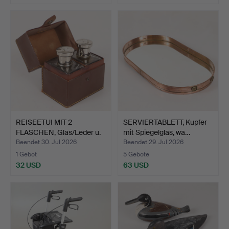
REISEETUI MIT 2
SERVIERTABLETT, Kupfer
FLASCHEN, Glas/Leder u.
mit Spiegelglas, wa…
a.…
Beendet 30. Jul 2026
Beendet 29. Jul 2026
1 Gebot
5 Gebote
32 USD
63 USD