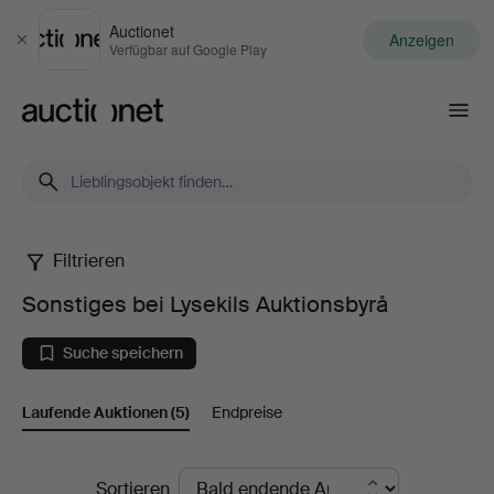
Auctionet
Anzeigen
Schließen
Verfügbar auf Google Play
Auctionet.com
Filtrieren
Sonstiges
Sonstiges bei Lysekils Auktionsbyrå
bei
Suche speichern
Lysekils
Laufende Auktionen
(5)
Endpreise
Auktionsbyrå
Laufende
Sortieren