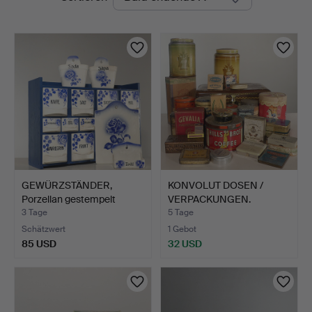
Auktionen
GEWÜRZSTÄNDER,
KONVOLUT DOSEN /
Porzellan gestempelt
VERPACKUNGEN.
Import…
3 Tage
5 Tage
Schätzwert
1 Gebot
85 USD
32 USD