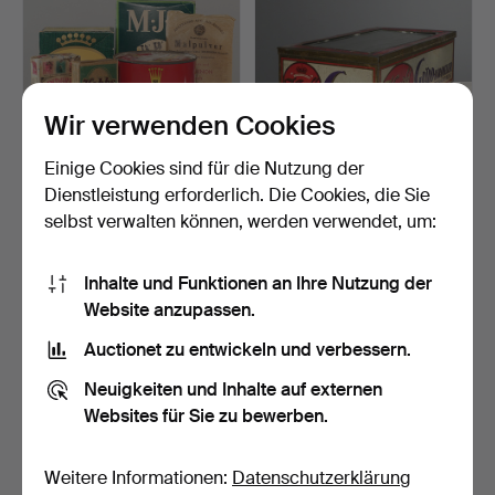
Wir verwenden Cookies
Einige Cookies sind für die Nutzung der
ÄLTERES KONVOLUT
BLECHDOSE mit
VERPACKUNGEN,
Glasfenster, Kanold
Dienstleistung erforderlich. Die Cookies, die Sie
ungeöffnet.
Gräddkar…
6 Tage
6 Tage
selbst verwalten können, werden verwendet, um:
Schätzwert
Schätzwert
43 USD
64 USD
Inhalte und Funktionen an Ihre Nutzung der
Website anzupassen.
Auctionet zu entwickeln und verbessern.
Neuigkeiten und Inhalte auf externen
Websites für Sie zu bewerben.
Weitere Informationen:
Datenschutzerklärung