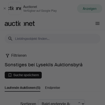
Auctionet
Anzeigen
Schließen
Verfügbar auf Google Play
Auctionet.com
Filtrieren
Sonstiges
Sonstiges bei Lysekils Auktionsbyrå
bei
Suche speichern
Lysekils
Laufende Auktionen
(5)
Endpreise
Auktionsbyrå
Laufende
Sortieren