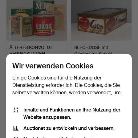
ÄLTERES KONVOLUT
BLECHDOSE mit
VERPACKUNGEN,
Glasfenster, Kanold
ungeöffnet.
Gräddkar…
6 Tage
6 Tage
Wir verwenden Cookies
Schätzwert
Schätzwert
43 USD
64 USD
Einige Cookies sind für die Nutzung der
Dienstleistung erforderlich. Die Cookies, die Sie
selbst verwalten können, werden verwendet, um:
Inhalte und Funktionen an Ihre Nutzung der
Website anzupassen.
Auctionet zu entwickeln und verbessern.