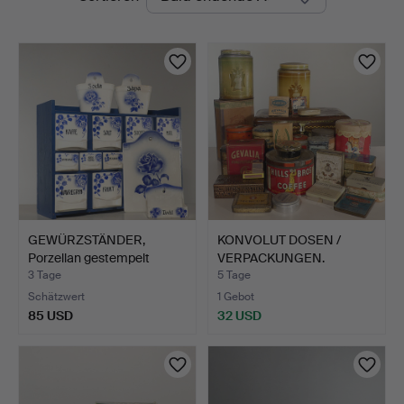
Auktionen
GEWÜRZSTÄNDER,
KONVOLUT DOSEN /
Porzellan gestempelt
VERPACKUNGEN.
Import…
3 Tage
5 Tage
Schätzwert
1 Gebot
85 USD
32 USD