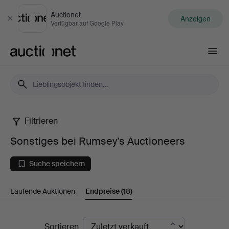
Auctionet
Anzeigen
Schließen
Verfügbar auf Google Play
Auctionet.com
Filtrieren
Sonstiges
Sonstiges bei Rumsey’s Auctioneers
bei
Suche speichern
Rumsey’s
Laufende Auktionen
Endpreise
(18)
Auctioneers
Endpreise
Sortieren