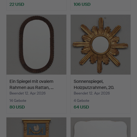
22 USD
106 USD
Ein Spiegel mit ovalem
Sonnenspiegel,
Rahmen aus Rattan, …
Holzputzrahmen, 20.
Jahrhun…
Beendet 12. Apr 2026
Beendet 12. Apr 2026
14 Gebote
4 Gebote
80 USD
64 USD