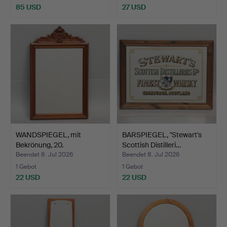
85 USD
27 USD
WANDSPIEGEL, mit
BARSPIEGEL, "Stewart's
Bekrönung, 20.
Scottish Distilleri…
Jahrhunder…
Beendet 8. Jul 2026
Beendet 8. Jul 2026
1 Gebot
1 Gebot
22 USD
22 USD