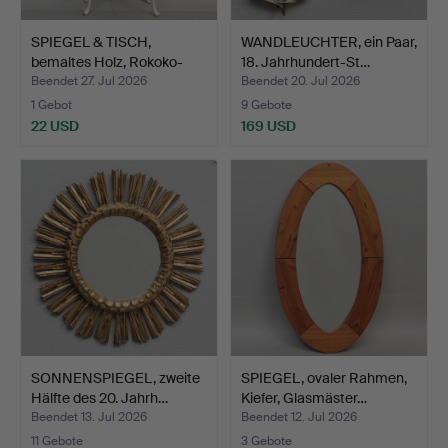
SPIEGEL & TISCH,
WANDLEUCHTER, ein Paar,
bemaltes Holz, Rokoko-
18. Jahrhundert-St…
Sti…
Beendet 27. Jul 2026
Beendet 20. Jul 2026
1 Gebot
9 Gebote
22 USD
169 USD
SONNENSPIEGEL, zweite
SPIEGEL, ovaler Rahmen,
Hälfte des 20. Jahrh…
Kiefer, Glasmäster…
Beendet 13. Jul 2026
Beendet 12. Jul 2026
11 Gebote
3 Gebote