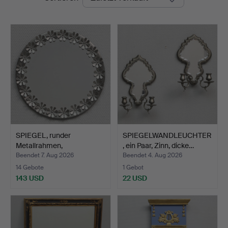
SPIEGEL, runder
SPIEGELWANDLEUCHTER
Metallrahmen,
, ein Paar, Zinn, dicke…
Landstingets…
Beendet 7. Aug 2026
Beendet 4. Aug 2026
14 Gebote
1 Gebot
143 USD
22 USD