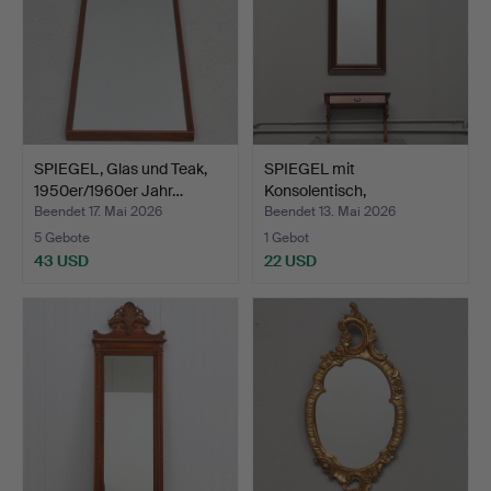
SPIEGEL, Glas und Teak,
SPIEGEL mit
1950er/1960er Jahr…
Konsolentisch,
Neurenaissance,…
Beendet 17. Mai 2026
Beendet 13. Mai 2026
5 Gebote
1 Gebot
43 USD
22 USD