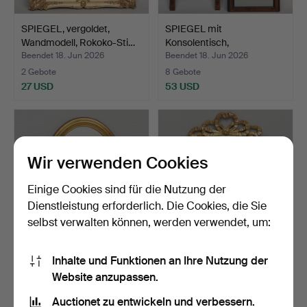
SPIEGEL, vergoldet,
SPIEGEL mit
Wandmodell, Rokoko-Sti…
Konsolentisch,
Neurenaissance,…
Beendet 18. Jun 2026
Beendet 18. Jun 2026
2 Gebote
8 Gebote
27 USD
53 USD
Wir verwenden Cookies
Einige Cookies sind für die Nutzung der
Dienstleistung erforderlich. Die Cookies, die Sie
selbst verwalten können, werden verwendet, um:
SPIEGEL, ovaler Rahmen,
SPIEGEL, geschliffenes
Inhalte und Funktionen an Ihre Nutzung der
gustavianischer St…
Glas, Wandmodell, g…
Website anzupassen.
Beendet 18. Jun 2026
Beendet 18. Jun 2026
Auctionet zu entwickeln und verbessern.
1 Gebot
1 Gebot