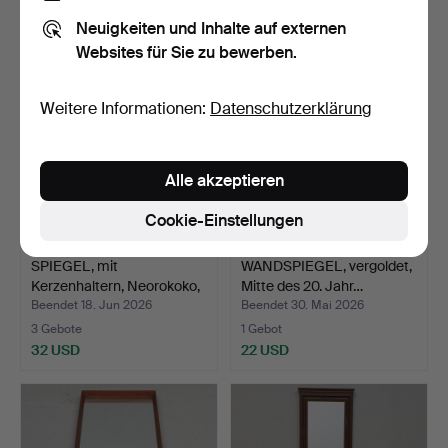
22 USD
22 USD
Neuigkeiten und Inhalte auf externen
Websites für Sie zu bewerben.
Weitere Informationen:
Datenschutzerklärung
Alle akzeptieren
Cookie-Einstellungen
SPIEGEL, mit
WANDSPIEGEL, vergoldet,
Kerzenhaltern, Neorokoko,
Mitte des 20. Jahr…
19.…
Beendet 18. Jun 2026
Beendet 30. Mai 2026
3 Gebote
1 Gebot
32 USD
22 USD