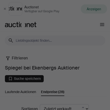
Auctionet
Anzeigen
Schließen
Verfügbar auf Google Play
Auctionet.com
Filtrieren
Spiegel
Spiegel bei Ekenbergs Auktioner
bei
Suche speichern
Ekenbergs
Laufende Auktionen
Endpreise
(28)
Auktioner
Endpreise
Sortieren