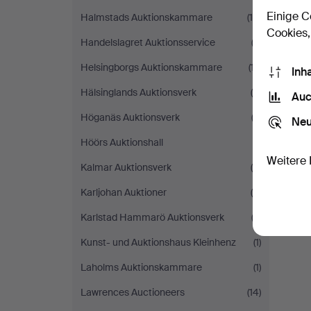
Einige C
Halmstads Auktionskammare
(19)
Cookies,
Handelslagret Auktionsservice
(2)
Helsingborgs Auktionskammare
(17)
Inh
Hälsinglands Auktionsverk
(6)
Auc
Höganäs Auktionsverk
(2)
Neu
Höörs Auktionshall
(1)
Weitere 
Kalmar Auktionsverk
(6)
Karljohan Auktioner
(4)
Karlstad Hammarö Auktionsverk
(2)
Kunst- und Auktionshaus Kleinhenz
(1)
Laholms Auktionskammare
(1)
Lawrences Auctioneers
(14)