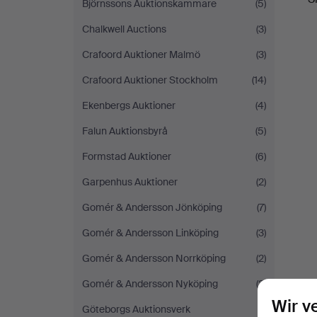
Björnssons Auktionskammare
(5)
Chalkwell Auctions
(3)
Crafoord Auktioner Malmö
(3)
Crafoord Auktioner Stockholm
(14)
Ekenbergs Auktioner
(4)
Falun Auktionsbyrå
(5)
Formstad Auktioner
(6)
Garpenhus Auktioner
(2)
Gomér & Andersson Jönköping
(7)
Gomér & Andersson Linköping
(3)
Gomér & Andersson Norrköping
(2)
Gomér & Andersson Nyköping
(2)
Wir v
Göteborgs Auktionsverk
(1)