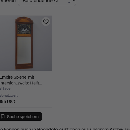
ortieren
uktionen
Empire Spiegel mit
Intarsien, zweite Hälft…
8 Tage
Schätzwert
155 USD
Suche speichern
ie können auch in
Beendete Auktionen aus unserem Archiv
su