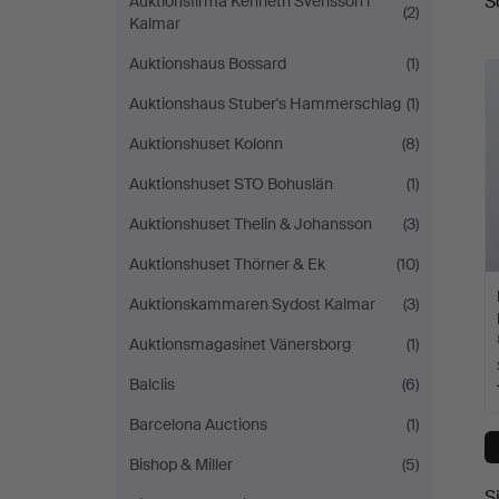
S
Auktionsfirma Kenneth Svensson i
(2)
A
Kalmar
Auktionshaus Bossard
(1)
Auktionshaus Stuber's Hammerschlag
(1)
Auktionshuset Kolonn
(8)
Auktionshuset STO Bohuslän
(1)
Auktionshuset Thelin & Johansson
(3)
Auktionshuset Thörner & Ek
(10)
Auktionskammaren Sydost Kalmar
(3)
Auktionsmagasinet Vänersborg
(1)
Balclis
(6)
Barcelona Auctions
(1)
Bishop & Miller
(5)
S