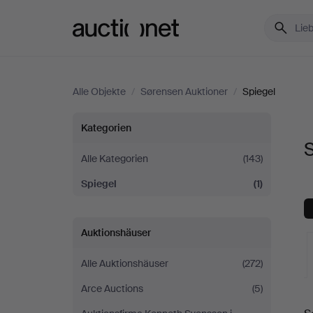
Auctionet.com
Alle Objekte
/
Sørensen Auktioner
/
Spiegel
Spiegel
Kategorien
S
bei
Alle Kategorien
(143)
Spiegel
(1)
Sørensen
Auktioner
Auktionshäuser
Alle Auktionshäuser
(272)
Arce Auctions
(5)
L