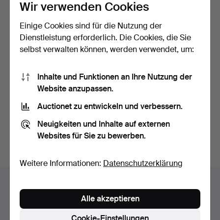
Wir verwenden Cookies
Einige Cookies sind für die Nutzung der
Dienstleistung erforderlich. Die Cookies, die Sie
selbst verwalten können, werden verwendet, um:
SWEDISH GRACE runde
Inhalte und Funktionen an Ihre Nutzung der
Spiegel aus Messing (2…
Website anzupassen.
Beendet 18. Mär 2026
Auctionet zu entwickeln und verbessern.
7 Gebote
156 USD
Neuigkeiten und Inhalte auf externen
Websites für Sie zu bewerben.
Suche speichern
Weitere Informationen:
Datenschutzerklärung
Auktionsarchiv
Alle akzeptieren
Sie suchen in unserem Archiv der beendeten
Auktionen.
Cookie-Einstellungen