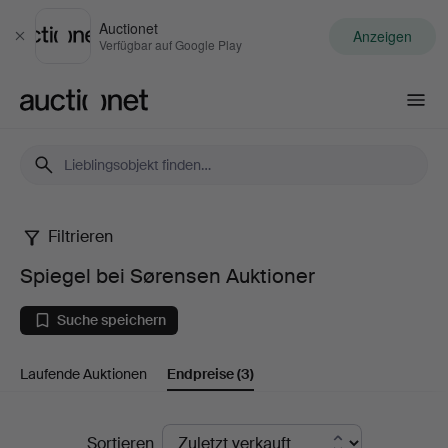
Auctionet
Anzeigen
Schließen
Verfügbar auf Google Play
Auctionet.com
Filtrieren
Spiegel
Spiegel bei Sørensen Auktioner
bei
Suche speichern
Sørensen
Laufende Auktionen
Endpreise
(3)
Auktioner
Endpreise
Sortieren