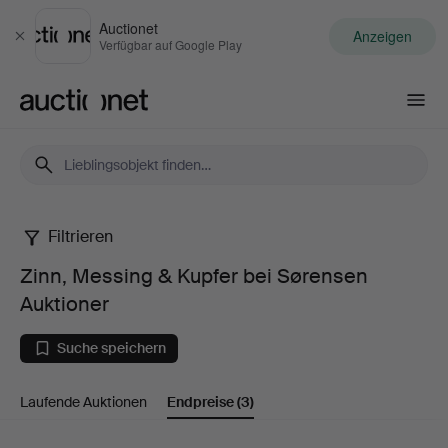
Auctionet
Anzeigen
Schließen
Verfügbar auf Google Play
Auctionet.com
Filtrieren
Zinn,
Zinn, Messing & Kupfer bei Sørensen
Messing
Auktioner
&
Suche speichern
Kupfer
Laufende Auktionen
Endpreise
(3)
bei