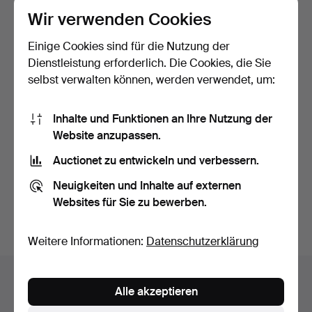
Wir verwenden Cookies
Einige Cookies sind für die Nutzung der
Dienstleistung erforderlich. Die Cookies, die Sie
selbst verwalten können, werden verwendet, um:
Inhalte und Funktionen an Ihre Nutzung der
EIN PAAR PERSISCHER
Website anzupassen.
KASHKUL AUS DEM 19.
JA…
Beendet 15. Mär 2026
Auctionet zu entwickeln und verbessern.
2 Gebote
Neuigkeiten und Inhalte auf externen
124 USD
Websites für Sie zu bewerben.
Suche speichern
Weitere Informationen:
Datenschutzerklärung
Auktionsarchiv
Alle akzeptieren
Sie suchen in unserem Archiv der beendeten