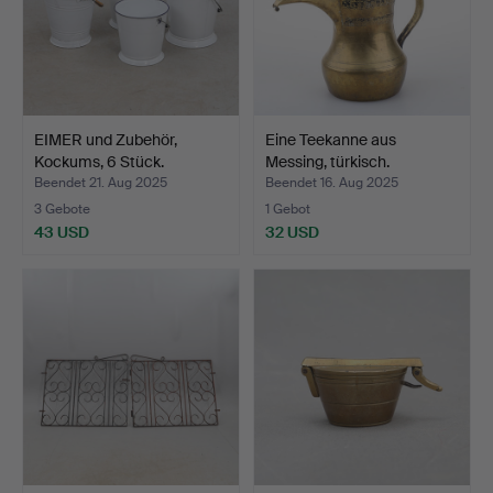
EIMER und Zubehör,
Eine Teekanne aus
Kockums, 6 Stück.
Messing, türkisch.
Beendet 21. Aug 2025
Beendet 16. Aug 2025
3 Gebote
1 Gebot
43 USD
32 USD