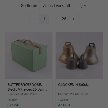
Endpreise
Sortieren
1
…
26
BUTTERBROTSDOSE,
GLOCKEN, 4 Stück.
Blech, Mitte des 20. Jahr…
Beendet 23. Jun 2026
Beendet 28. Mai 2026
1 Gebot
1 Gebot
32 USD
32 USD