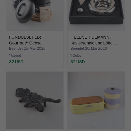
FONDUESET, „Le
HELENE TIDEMANN.
Gourmet“, Gense,
Kaviarschale und Löffel, …
Gusseisen.
Beendet 25. Mär 2026
Beendet 20. Mär 2026
1 Gebot
1 Gebot
32 USD
32 USD