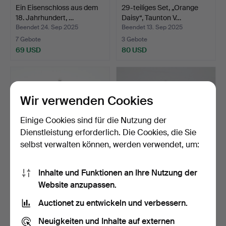
Ein Eisenschloss aus dem
29-teiliges Set, „Orange
18. Jahrhundert, …
Daisy“, Taunton V…
Beendet 24. Sep 2025
Beendet 13. Sep 2025
7 Gebote
3 Gebote
69 USD
80 USD
Wir verwenden Cookies
Einige Cookies sind für die Nutzung der
Dienstleistung erforderlich. Die Cookies, die Sie
selbst verwalten können, werden verwendet, um:
Inhalte und Funktionen an Ihre Nutzung der
STAMMBAUM, Metall, mit
ALLAN EBELING.
Website anzupassen.
Fotos.
SKULPTUR, Gusseisen,
„Eskil…
Beendet 8. Sep 2025
Beendet 27. Aug 2025
Auctionet zu entwickeln und verbessern.
1 Gebot
2 Gebote
32 USD
37 USD
Neuigkeiten und Inhalte auf externen