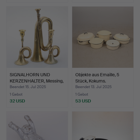
SIGNALHORN UND
Objekte aus Emaille, 5
KERZENHALTER, Messing,
Stück, Kokums.
3 St…
Beendet 15. Jul 2025
Beendet 13. Jul 2025
1 Gebot
1 Gebot
32 USD
53 USD