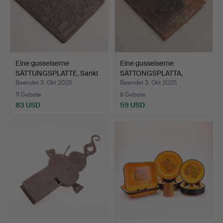
Eine gusseiserne
Eine gusseiserne
SÄTTUNGSPLATTE, Sankt
SÄTTONGSPLATTA,
Gör…
Huseby br…
Beendet 3. Okt 2025
Beendet 3. Okt 2025
11 Gebote
6 Gebote
83 USD
59 USD