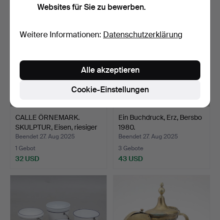
Websites für Sie zu bewerben.
Weitere Informationen:
Datenschutzerklärung
Alle akzeptieren
Cookie-Einstellungen
CALLE ÖRNEMARK.
Ein Buchdruck, Erz, Bersbo
SKULPTUR, Eisen, riesiger
1980.
…
Beendet 27. Aug 2025
Beendet 27. Aug 2025
1 Gebot
3 Gebote
32 USD
43 USD