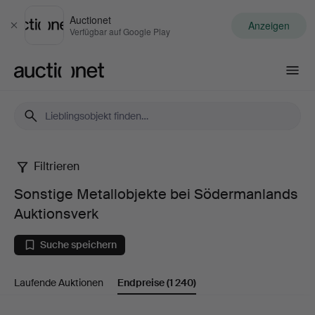
Auctionet
Anzeigen
Schließen
Verfügbar auf Google Play
Auctionet.com
Filtrieren
Sonstige
Sonstige Metallobjekte bei Södermanlands
Metallobjekte
Auktionsverk
bei
Suche speichern
Södermanlands
Laufende Auktionen
Endpreise
(1 240)
Auktionsverk