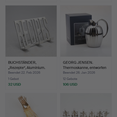
BUCHSTÄNDER,
GEORG JENSEN.
„Rezepte“, Aluminium.
Thermoskanne, entworfen
von …
Beendet 22. Feb 2026
Beendet 26. Jan 2026
1 Gebot
12 Gebote
32 USD
106 USD