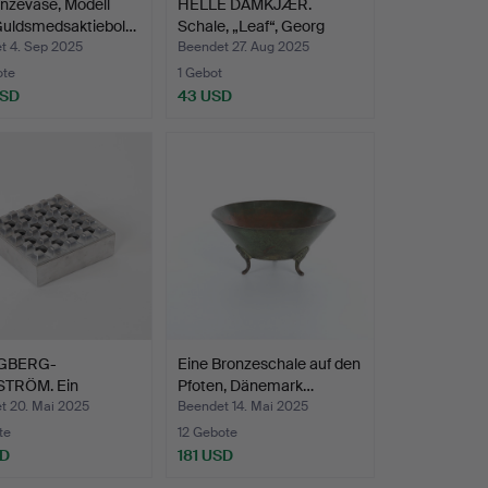
nzevase, Modell
HELLE DAMKJÆR.
 Guldsmedsaktiebol…
Schale, „Leaf“, Georg
Jense…
t 4. Sep 2025
Beendet 27. Aug 2025
ote
1 Gebot
USD
43 USD
hltes
GBERG-
Eine Bronzeschale auf den
TRÖM. Ein
Pfoten, Dänemark…
nbecher, „Ul…
t 20. Mai 2025
Beendet 14. Mai 2025
te
12 Gebote
SD
181 USD