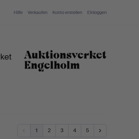
Hilfe
Verkaufen
Konto erstellen
Einloggen
rket
1
2
3
4
5