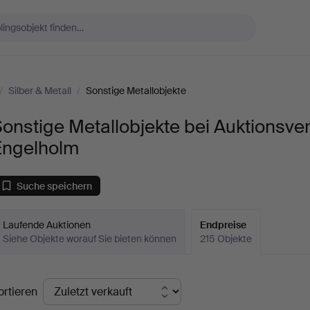
/
Silber & Metall
/
Sonstige Metallobjekte
onstige Metallobjekte bei Auktionsve
Engelholm
Suche speichern
Laufende Auktionen
Endpreise
Siehe Objekte worauf Sie bieten können
215 Objekte
ndpreise
ortieren