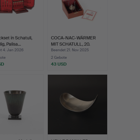
kset in Schatull,
COCA-NAC-WÄRMER
lig, Palisa…
MIT SCHATULL, 20.
Jahrhund…
t 4. Jan 2026
Beendet 21. Nov 2025
ote
2 Gebote
SD
43 USD