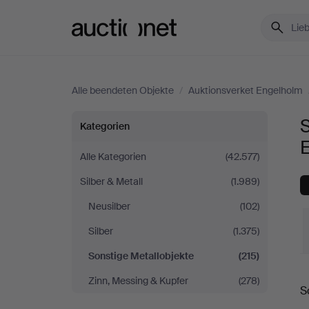
Auctionet.com
Alle beendeten Objekte
/
Auktionsverket Engelholm
Sonstige
S
Kategorien
Metallobjekte
Alle Kategorien
(42.577)
Silber & Metall
(1.989)
bei
Neusilber
(102)
Auktionsverket
Silber
(1.375)
Engelholm
Sonstige Metallobjekte
(215)
E
Zinn, Messing & Kupfer
(278)
S