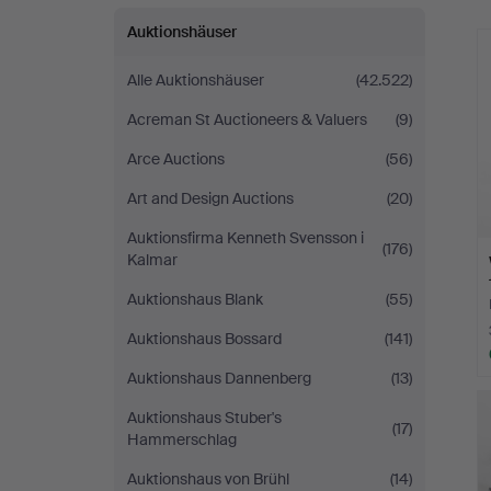
Auktionshäuser
Alle Auktionshäuser
(42.522)
Acreman St Auctioneers & Valuers
(9)
Arce Auctions
(56)
Art and Design Auctions
(20)
Auktionsfirma Kenneth Svensson i
(176)
Kalmar
Auktionshaus Blank
(55)
Auktionshaus Bossard
(141)
Auktionshaus Dannenberg
(13)
Auktionshaus Stuber's
(17)
Hammerschlag
Auktionshaus von Brühl
(14)