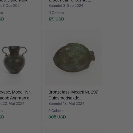
Vas, Dänemark, 1…
1930er Jahre, Schwe…
t 7. Dez 2024
Beendet 3. Sep 2024
te
11 Gebote
SD
179 USD
vase, Modell Nr.
Bronzefass, Modell Nr. 297,
Jacob Ängman o…
Guldsmedsaktie…
t 20. Mai 2024
Beendet 18. Mai 2024
te
9 Gebote
SD
305 USD