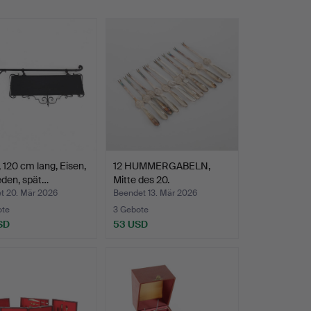
, 120 cm lang, Eisen,
12 HUMMERGABELN,
den, spät…
Mitte des 20.
Jahrhundert…
t 20. Mär 2026
Beendet 13. Mär 2026
ote
3 Gebote
SD
53 USD