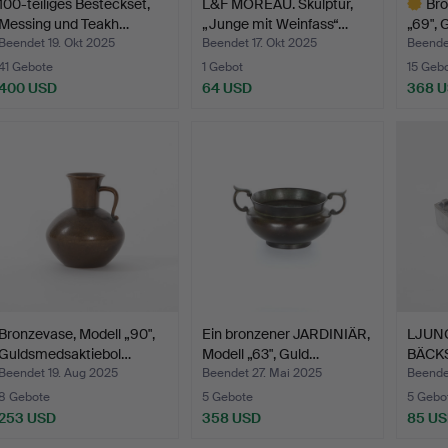
100-teiliges Besteckset,
L&F MOREAU. Skulptur,
Bro
Messing und Teakh…
„Junge mit Weinfass“…
„69",
Beendet 19. Okt 2025
Beendet 17. Okt 2025
Beende
41 Gebote
1 Gebot
15 Geb
400 USD
64 USD
368 
Ausgewä
Objekt
Bronzevase, Modell „90",
Ein bronzener JARDINIÄR,
LJUN
Guldsmedsaktiebol…
Modell „63", Guld…
BÄCKS
Asche
Beendet 19. Aug 2025
Beendet 27. Mai 2025
Beende
8 Gebote
5 Gebote
5 Gebo
253 USD
358 USD
85 U