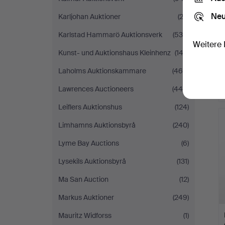
Neu
Karljohan Auktioner
(23)
Karlstad Hammarö Auktionsverk
(538)
Weitere 
Kunst- und Auktionshaus Kleinhenz
(143)
Laholms Auktionskammare
(466)
Lawrences Auctioneers
(440)
Leiflers Auktionshus
(124)
Limhamns Auktionsbyrå
(240)
Lyme Bay Auctions
(6)
Lysekils Auktionsbyrå
(131)
Ma San Auction
(12)
Markus Auktioner
(249)
Mauritz Widforss
(1)