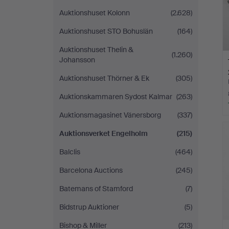
Auktionshuset Kolonn
(2.628)
Auktionshuset STO Bohuslän
(164)
Auktionshuset Thelin &
(1.260)
Johansson
Auktionshuset Thörner & Ek
(305)
Auktionskammaren Sydost Kalmar
(263)
Auktionsmagasinet Vänersborg
(337)
Auktionsverket Engelholm
(215)
Balclis
(464)
Barcelona Auctions
(245)
Batemans of Stamford
(7)
Bidstrup Auktioner
(5)
Bishop & Miller
(213)