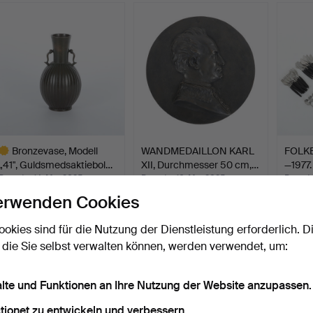
Bronzevase, Modell
WANDMEDAILLON KARL
FOLKE
„41", Guldsmedsaktiebol…
XII, Durchmesser 50 cm,…
—1977.
Beendet 14. Mai 2025
Beendet 10. Mai 2025
Beende
9 Gebote
13 Gebote
5 Gebo
erwenden Cookies
494 USD
410 USD
116 U
ookies sind für die Nutzung der Dienstleistung erforderlich. D
usgewähltes
bjekt
 die Sie selbst verwalten können, werden verwendet, um:
alte und Funktionen an Ihre Nutzung der Website anzupassen.
tionet zu entwickeln und verbessern.