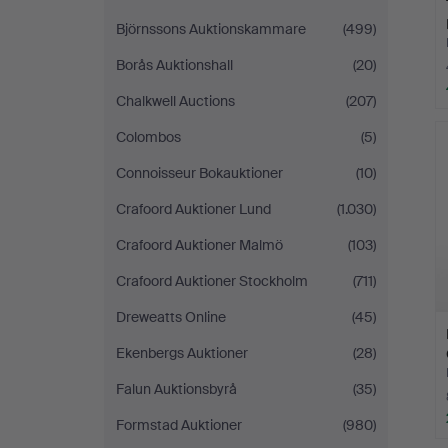
Björnssons Auktionskammare
(499)
Borås Auktionshall
(20)
Chalkwell Auctions
(207)
Colombos
(5)
Connoisseur Bokauktioner
(10)
Crafoord Auktioner Lund
(1.030)
Crafoord Auktioner Malmö
(103)
Crafoord Auktioner Stockholm
(711)
Dreweatts Online
(45)
Ekenbergs Auktioner
(28)
Falun Auktionsbyrå
(35)
Formstad Auktioner
(980)