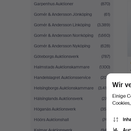
Garpenhus Auktioner
(870)
Gomér & Andersson Jönköping
(61)
Gomér & Andersson Linköping
(3.389)
Gomér & Andersson Norrköping
(1.660)
Gomér & Andersson Nyköping
(628)
Göteborgs Auktionsverk
(787)
Halmstads Auktionskammare
(1.100)
Handelslagret Auktionsservice
(208)
Wir v
Helsingborgs Auktionskammare
(3.410)
Einige C
A
Hälsinglands Auktionsverk
(277)
O
Cookies,
Höganäs Auktionsverk
(356)
Inh
Höörs Auktionshall
(741)
Auc
Kalmar Auktionsverk
(947)