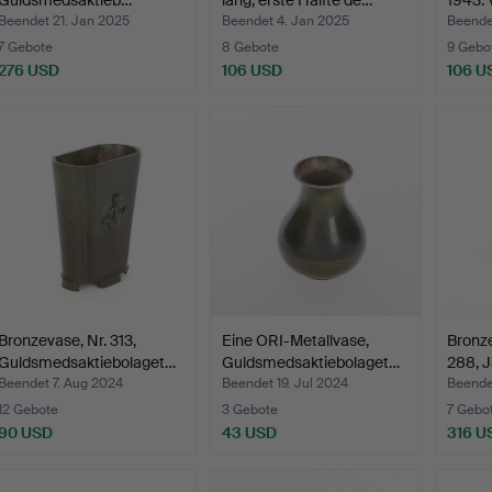
Guldsmedsaktieb…
lang, erste Hälfte de…
1943. 
Beendet 21. Jan 2025
Beendet 4. Jan 2025
Beende
7 Gebote
8 Gebote
9 Gebo
276 USD
106 USD
106 U
Bronzevase, Nr. 313,
Eine ORI-Metallvase,
Bronze
Guldsmedsaktiebolaget…
Guldsmedsaktiebolaget…
288, 
Beendet 7. Aug 2024
Beendet 19. Jul 2024
Beende
12 Gebote
3 Gebote
7 Gebo
90 USD
43 USD
316 U