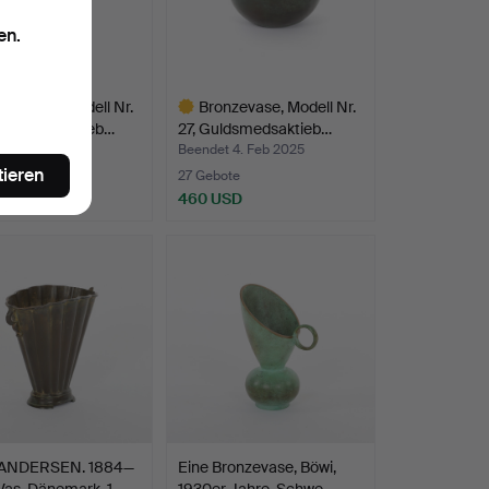
en.
nzevase, Modell Nr.
Bronzevase, Modell Nr.
uldsmedsaktieb…
27, Guldsmedsaktieb…
t 28. Feb 2025
Beendet 4. Feb 2025
tieren
te
27 Gebote
SD
460 USD
hltes
Ausgewähltes
Objekt
ANDERSEN. 1884—
Eine Bronzevase, Böwi,