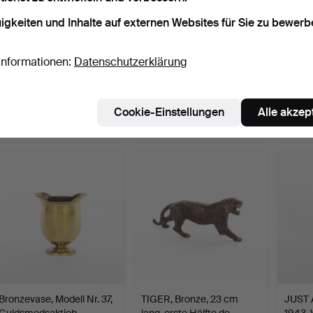
igkeiten und Inhalte auf externen Websites für Sie zu bewerb
Informationen:
Datenschutzerklärung
PIERRE FORSELL. 1925-
FOLKE ARSTRÖM. 1907—
Bro
2004. Suppentassen, 1…
1997. Besteckset, 73 t…
68, G
Beendet 22. Mär 2025
Beendet 8. Mär 2025
Beende
Cookie-Einstellungen
Alle akzep
7 Gebote
7 Gebote
11 Gebo
137 USD
111 USD
422 U
Ausgewä
Objekt
Bronzevase, Modell Nr. 37,
TIGER, Bronze, 23 cm
JUST 