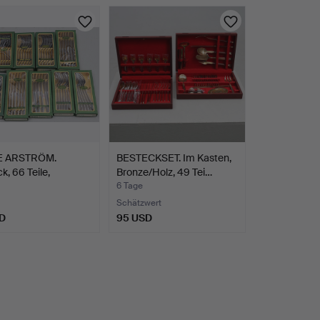
E ARSTRÖM.
BESTECKSET. Im Kasten,
k, 66 Teile,
Bronze/Holz, 49 Tei…
tte…
6 Tage
Schätzwert
D
95 USD