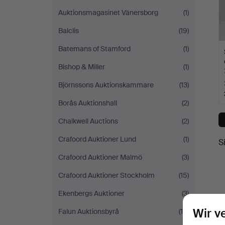
Auktionsmagasinet Vänersborg
(1)
Balclis
(19)
Batemans of Stamford
(1)
Bishop & Miller
(1)
Björnssons Auktionskammare
(13)
Borås Auktionshall
(2)
Chalkwell Auctions
(2)
Crafoord Auktioner Lund
(1)
S
Crafoord Auktioner Malmö
(3)
Crafoord Auktioner Stockholm
(15)
Ekenbergs Auktioner
(3)
Wir v
Falun Auktionsbyrå
(15)