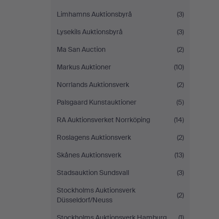
Limhamns Auktionsbyrå
(3)
Lysekils Auktionsbyrå
(3)
Ma San Auction
(2)
Markus Auktioner
(10)
Norrlands Auktionsverk
(2)
Palsgaard Kunstauktioner
(5)
RA Auktionsverket Norrköping
(14)
Roslagens Auktionsverk
(2)
Skånes Auktionsverk
(13)
Stadsauktion Sundsvall
(3)
Stockholms Auktionsverk
(2)
Düsseldorf/Neuss
Stockholms Auktionsverk Hamburg
(1)