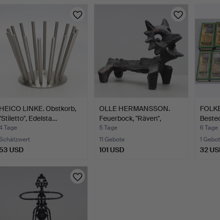
HEICO LINKE. Obstkorb,
OLLE HERMANSSON.
FOLK
"Stiletto", Edelsta…
Feuerbock, "Räven",
Bestec
Gusse…
"Face
4 Tage
5 Tage
6 Tage
Schätzwert
11 Gebote
1 Gebot
53 USD
101 USD
32 US