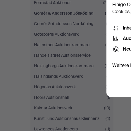
Formstad Auktioner
(29)
Einige C
Cookies,
Gomér & Andersson Jönköping
(5)
Gomér & Andersson Norrköping
(3)
Inh
Göteborgs Auktionsverk
(5)
Auc
Halmstads Auktionskammare
(11)
Neu
Handelslagret Auktionsservice
(1)
Weitere 
Helsingborgs Auktionskammare
(17)
Hälsinglands Auktionsverk
(7)
Höganäs Auktionsverk
(4)
Höörs Auktionshall
(1)
Kalmar Auktionsverk
(10)
Kunst- und Auktionshaus Kleinhenz
(4)
Lawrences Auctioneers
(11)