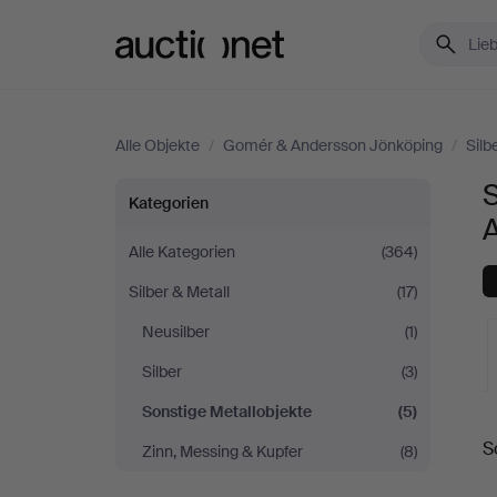
Auctionet.com
Alle Objekte
/
Gomér & Andersson Jönköping
/
Silb
S
Sonstige
Kategorien
Metallobjekte
Alle Kategorien
(364)
Silber & Metall
(17)
bei
Neusilber
(1)
Gomér
Silber
(3)
&
Sonstige Metallobjekte
(5)
L
S
Zinn, Messing & Kupfer
(8)
Andersson
A