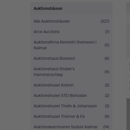
Jönköping
Auktionshäuser
Alle Auktionshäuser
(327)
Arce Auctions
(7)
Auktionsfirma Kenneth Svensson i
(5)
Kalmar
Auktionshaus Bossard
(6)
Auktionshaus Stuber's
(6)
Hammerschlag
Auktionshuset Kolonn
(2)
Auktionshuset STO Bohuslän
(2)
Auktionshuset Thelin & Johansson
(3)
Auktionshuset Thörner & Ek
(9)
Auktionskammaren Sydost Kalmar
(14)