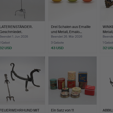
LATERENSTÄNDER.
Drei Schalen aus Emaille
WINKE
Geschmiedet.
und Metall, Emalo…
Metall
Beendet 1. Jun 2026
Beendet 26. Mär 2026
Beende
1 Gebot
3 Gebote
1 Gebot
32 USD
43 USD
32 US
FEUERWEHRHUND MIT
Ein Satz von 11
ABBILD