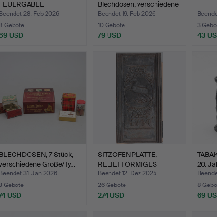
FEUERGABEL
Blechdosen, verschiedene
Schmieden, mi…
G…
Beendet 28. Feb 2026
Beendet 19. Feb 2026
Beende
8 Gebote
10 Gebote
3 Gebo
69 USD
79 USD
43 U
BLECHDOSEN, 7 Stück,
SITZOFENPLATTE,
TABAK
verschiedene Größe/Ty…
RELIEFFÖRMIGES
20. Ja
PFERD, Guss…
Beendet 31. Jan 2026
Beendet 12. Dez 2025
Beende
3 Gebote
26 Gebote
8 Gebo
74 USD
274 USD
69 U