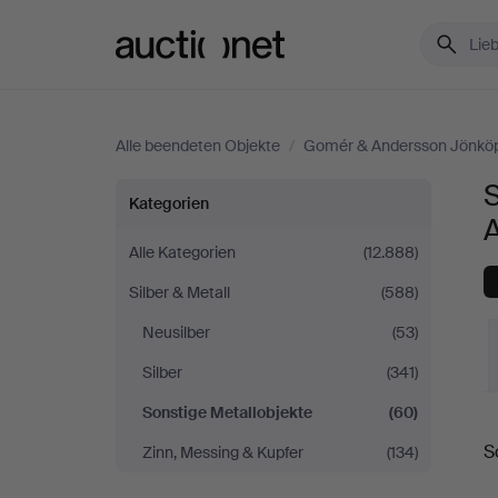
Auctionet.com
Alle beendeten Objekte
/
Gomér & Andersson Jönkö
S
Sonstige
Kategorien
Metallobjekte
Alle Kategorien
(12.888)
Silber & Metall
(588)
bei
Neusilber
(53)
Gomér
Silber
(341)
&
Sonstige Metallobjekte
(60)
E
S
Zinn, Messing & Kupfer
(134)
Andersson