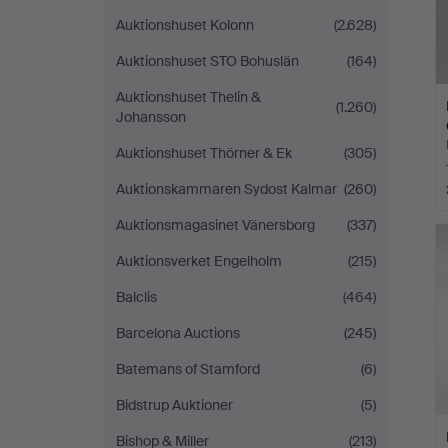
Auktionshuset Kolonn
(2.628)
Auktionshuset STO Bohuslän
(164)
Auktionshuset Thelin &
(1.260)
Johansson
Auktionshuset Thörner & Ek
(305)
Auktionskammaren Sydost Kalmar
(260)
Auktionsmagasinet Vänersborg
(337)
Auktionsverket Engelholm
(215)
Balclis
(464)
Barcelona Auctions
(245)
Batemans of Stamford
(6)
Bidstrup Auktioner
(5)
Bishop & Miller
(213)