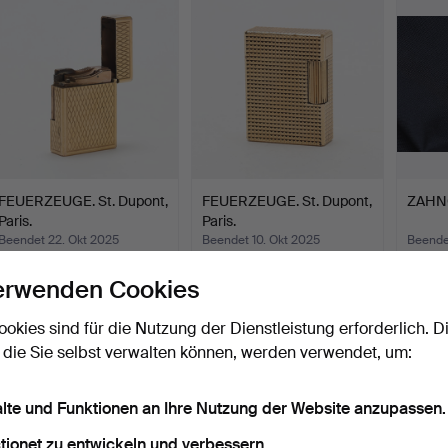
FEUERZEUGE. St. Dupont,
FEUERZEUGE. St. Dupont,
ZAHN
Paris.
Paris.
Beendet 22. Okt 2025
Beendet 10. Okt 2025
Beende
6 Gebote
11 Gebote
7 Gebo
erwenden Cookies
58 USD
100 USD
1.156
ookies sind für die Nutzung der Dienstleistung erforderlich. D
 die Sie selbst verwalten können, werden verwendet, um:
alte und Funktionen an Ihre Nutzung der Website anzupassen.
tionet zu entwickeln und verbessern.