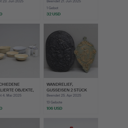
t 23. Jun 2025
Beendet 21. Jun 2025
1 Gebot
D
32 USD
CHIEDENE
WANDRELIEF,
LIERTE OBJEKTE,
GUSSEISEN 2 STÜCK
kums…
„Thor mit ei…
t 4. Mai 2025
Beendet 25. Apr 2025
13 Gebote
D
106 USD