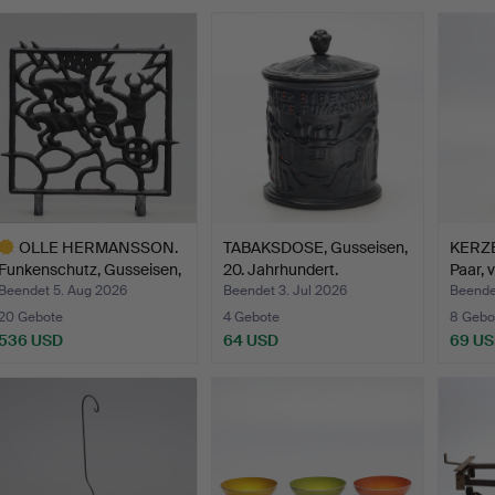
OLLE HERMANSSON.
TABAKSDOSE, Gusseisen,
KERZE
Funkenschutz, Gusseisen,
20. Jahrhundert.
Paar, 
…
Beendet 5. Aug 2026
Beendet 3. Jul 2026
Beende
20 Gebote
4 Gebote
8 Gebo
536 USD
64 USD
69 U
usgewähltes
bjekt