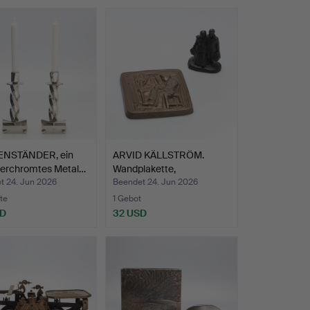
NSTÄNDER, ein
ARVID KÄLLSTRÖM.
verchromtes Metal…
Wandplakette,
"Döderhulta…
t 24. Jun 2026
Beendet 24. Jun 2026
te
1 Gebot
SD
32 USD