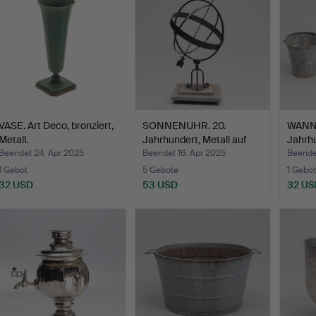
VASE. Art Deco, bronziert,
SONNENUHR. 20.
WANNE
Metall.
Jahrhundert, Metall auf
Jahrhu
Ste…
Beendet 24. Apr 2025
Beendet 16. Apr 2025
Beendet
1 Gebot
5 Gebote
1 Gebot
32 USD
53 USD
32 US