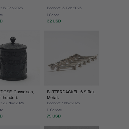
t 16. Feb 2026
Beendet 15. Feb 2026
te
1 Gebot
SD
32 USD
DOSE. Gusseisen,
BUTTERDACKEL. 6 Stück,
hrhundert.
Metall.
t 23. Nov 2025
Beendet 7. Nov 2025
te
11 Gebote
SD
79 USD