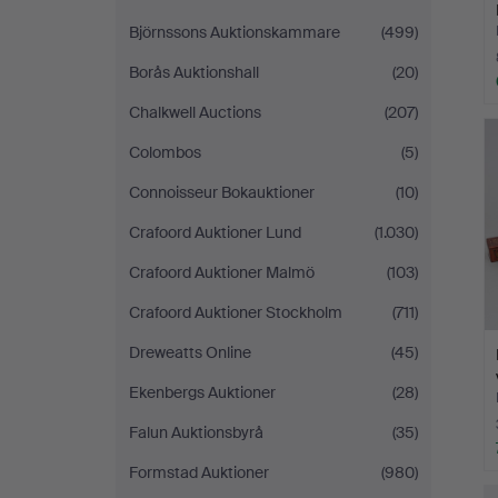
Björnssons Auktionskammare
(499)
Borås Auktionshall
(20)
Chalkwell Auctions
(207)
Colombos
(5)
Connoisseur Bokauktioner
(10)
Crafoord Auktioner Lund
(1.030)
Crafoord Auktioner Malmö
(103)
Crafoord Auktioner Stockholm
(711)
Dreweatts Online
(45)
Ekenbergs Auktioner
(28)
Falun Auktionsbyrå
(35)
Formstad Auktioner
(980)