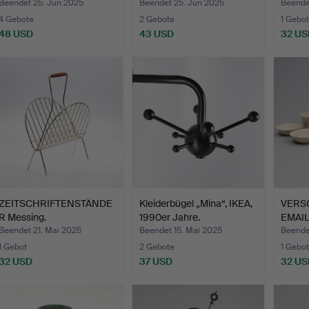
Mess…
Beendet 25. Jun 2025
Beendet 25. Jun 2025
Beende
4 Gebote
2 Gebote
1 Gebot
48 USD
43 USD
32 US
ZEITSCHRIFTENSTÄNDE
Kleiderbügel „Mina“, IKEA,
VERS
R Messing.
1990er Jahre.
EMAIL
„Koc
Beendet 21. Mai 2025
Beendet 15. Mai 2025
Beende
1 Gebot
2 Gebote
1 Gebot
32 USD
37 USD
32 US