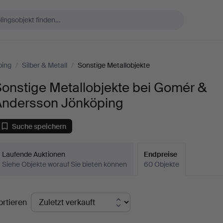
ping
/
Silber & Metall
/
Sonstige Metallobjekte
onstige Metallobjekte bei Gomér &
Andersson Jönköping
Suche speichern
Laufende Auktionen
Endpreise
Siehe Objekte worauf Sie bieten können
60 Objekte
ndpreise
ortieren