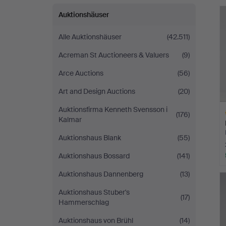
Jönköping
Auktionshäuser
Alle Auktionshäuser
(42.511)
Acreman St Auctioneers & Valuers
(9)
Arce Auctions
(56)
Art and Design Auctions
(20)
Auktionsfirma Kenneth Svensson i
(176)
Kalmar
Auktionshaus Blank
(55)
Auktionshaus Bossard
(141)
A
Auktionshaus Dannenberg
(13)
O
Auktionshaus Stuber's
(17)
Hammerschlag
Auktionshaus von Brühl
(14)