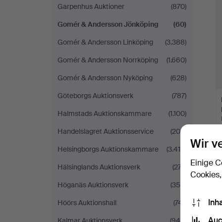
Garpenhus Auktioner
(870)
Gomér & Andersson Jönköping
(60)
Gomér & Andersson Linköping
(3.388)
Gomér & Andersson Norrköping
(1.660)
Gomér & Andersson Nyköping
(628)
Göteborgs Auktionsverk
(787)
Halmstads Auktionskammare
(1.100)
Handelslagret Auktionsservice
(208)
Wir v
Helsingborgs Auktionskammare
(3.410)
Einige C
Hälsinglands Auktionsverk
(277)
Cookies,
Höganäs Auktionsverk
(356)
Inh
Höörs Auktionshall
(741)
Auc
Kalmar Auktionsverk
(946)