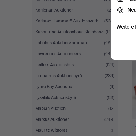
Neu
Karljohan Auktioner
(23)
Karlstad Hammarö Auktionsverk
(538)
Weitere 
Kunst- und Auktionshaus Kleinhenz
(143)
Laholms Auktionskammare
(466)
Lawrences Auctioneers
(440)
Leiflers Auktionshus
(124)
Limhamns Auktionsbyrå
(239)
Lyme Bay Auctions
(6)
Lysekils Auktionsbyrå
(131)
Ma San Auction
(12)
Markus Auktioner
(249)
Mauritz Widforss
(1)