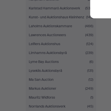
Karlstad Hammarö Auktionsverk
(538)
Kunst- und Auktionshaus Kleinhenz
(143)
Laholms Auktionskammare
(466)
Lawrences Auctioneers
(439)
Leiflers Auktionshus
(124)
Limhamns Auktionsbyrå
(239)
Lyme Bay Auctions
(6)
Lysekils Auktionsbyrå
(131)
Ma San Auction
(12)
Markus Auktioner
(249)
Mauritz Widforss
(1)
Norrlands Auktionsverk
(45)