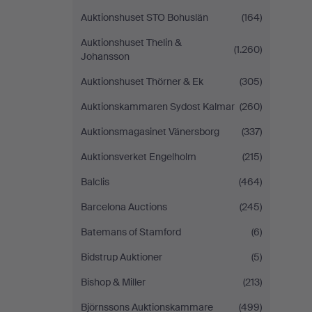
Auktionshuset STO Bohuslän
(164)
Auktionshuset Thelin &
(1.260)
Johansson
Auktionshuset Thörner & Ek
(305)
Auktionskammaren Sydost Kalmar
(260)
Auktionsmagasinet Vänersborg
(337)
Auktionsverket Engelholm
(215)
Balclis
(464)
Barcelona Auctions
(245)
Batemans of Stamford
(6)
Bidstrup Auktioner
(5)
Bishop & Miller
(213)
Björnssons Auktionskammare
(499)