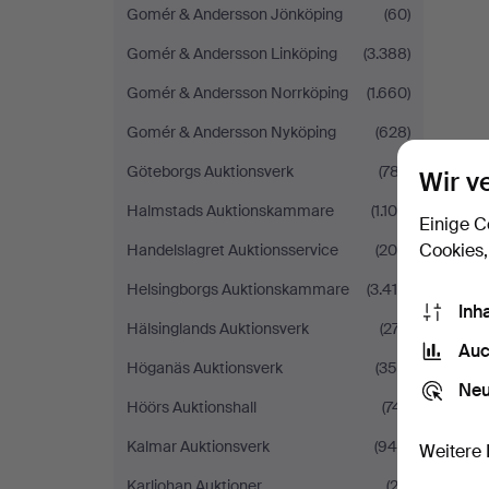
Gomér & Andersson Jönköping
(60)
Gomér & Andersson Linköping
(3.388)
Gomér & Andersson Norrköping
(1.660)
Gomér & Andersson Nyköping
(628)
Göteborgs Auktionsverk
(787)
Wir v
Halmstads Auktionskammare
(1.100)
Einige C
Cookies,
Handelslagret Auktionsservice
(208)
Helsingborgs Auktionskammare
(3.410)
Inh
Hälsinglands Auktionsverk
(277)
Auc
Höganäs Auktionsverk
(356)
Neu
Höörs Auktionshall
(741)
Kalmar Auktionsverk
(946)
Weitere 
Karljohan Auktioner
(23)