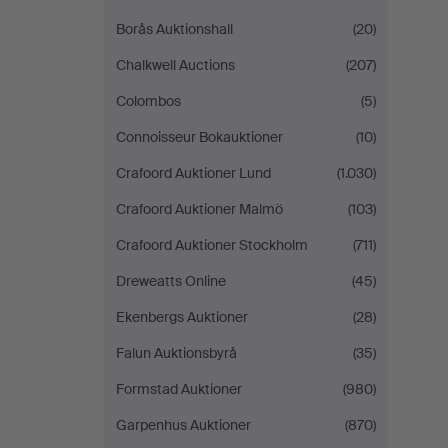
Borås Auktionshall
(20)
Chalkwell Auctions
(207)
Colombos
(5)
Connoisseur Bokauktioner
(10)
Crafoord Auktioner Lund
(1.030)
Crafoord Auktioner Malmö
(103)
Crafoord Auktioner Stockholm
(711)
Dreweatts Online
(45)
Ekenbergs Auktioner
(28)
Falun Auktionsbyrå
(35)
Formstad Auktioner
(980)
Garpenhus Auktioner
(870)