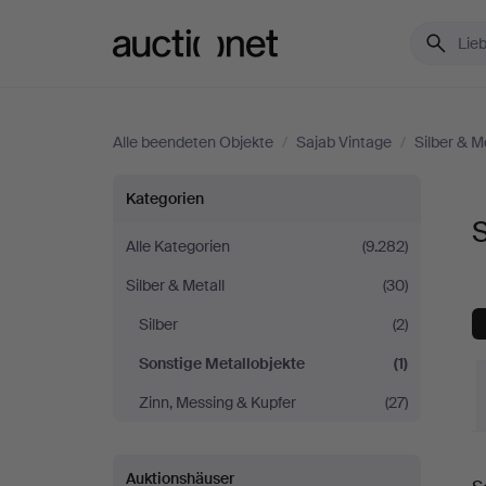
Auctionet.com
Alle beendeten Objekte
/
Sajab Vintage
/
Silber & M
Sonstige
Kategorien
S
Metallobjekte
Alle Kategorien
(9.282)
Silber & Metall
(30)
bei
Silber
(2)
Sajab
Sonstige Metallobjekte
(1)
Vintage
Zinn, Messing & Kupfer
(27)
E
Auktionshäuser