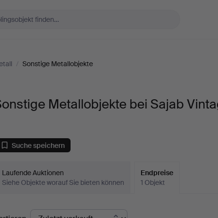
etall
/
Sonstige Metallobjekte
onstige Metallobjekte bei Sajab Vint
Suche speichern
Laufende Auktionen
Endpreise
Siehe Objekte worauf Sie bieten können
1 Objekt
ndpreise