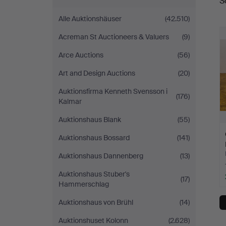
S
Alle Auktionshäuser
(42.510)
Acreman St Auctioneers & Valuers
(9)
Arce Auctions
(56)
Art and Design Auctions
(20)
Auktionsfirma Kenneth Svensson i
(176)
Kalmar
Auktionshaus Blank
(55)
Auktionshaus Bossard
(141)
Auktionshaus Dannenberg
(13)
Auktionshaus Stuber's
(17)
Hammerschlag
Auktionshaus von Brühl
(14)
Auktionshuset Kolonn
(2.628)