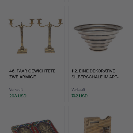
46
.
PAAR GEWICHTETE
112
.
EINE DEKORATIVE
ZWEIARMIGE
SILBERSCHALE IM ART-
KERZENLEUCHTER …
DECO-S…
Verkauft
Verkauft
203 USD
742 USD