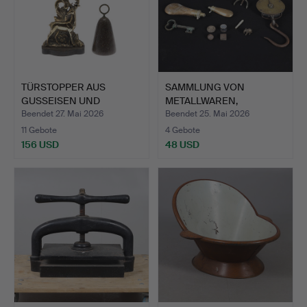
TÜRSTOPPER AUS
SAMMLUNG VON
GUSSEISEN UND
METALLWAREN,
MESSING.
BESTEHEND AUS ME…
Beendet 27. Mai 2026
Beendet 25. Mai 2026
11 Gebote
4 Gebote
156 USD
48 USD