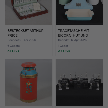
BESTECKSET ARTHUR
TRAGETASCHE MIT
PRICE.
BICORN-HUT UND
ANDEREN MET…
Beendet 21. Apr 2026
Beendet 16. Apr 2026
6 Gebote
1 Gebot
57 USD
34 USD