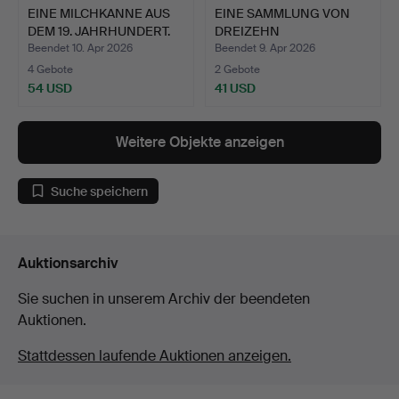
EINE MILCHKANNE AUS
EINE SAMMLUNG VON
DEM 19. JAHRHUNDERT.
DREIZEHN
VERSILBERTEN MI…
Beendet 10. Apr 2026
Beendet 9. Apr 2026
4 Gebote
2 Gebote
54 USD
41 USD
Weitere Objekte anzeigen
Suche speichern
Auktionsarchiv
Sie suchen in unserem Archiv der beendeten
Auktionen.
Stattdessen laufende Auktionen anzeigen.