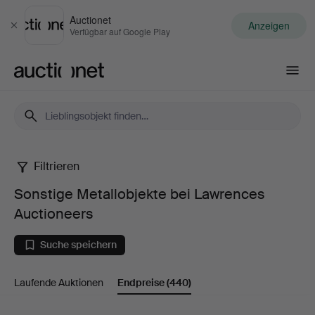
Auctionet
Anzeigen
Schließen
Verfügbar auf Google Play
Auctionet.com
Filtrieren
Sonstige
Sonstige Metallobjekte bei Lawrences
Metallobjekte
Auctioneers
bei
Suche speichern
Lawrences
Laufende Auktionen
Endpreise
(440)
Auctioneers