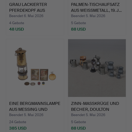
GRAU LACKIERTER
PALMEN-TISCHAUFSATZ
PFERDEKOPF AUS
AUS WEISSMETALL, 19. J…
GEPRESSTEM …
Beendet 6. Mai 2026
Beendet 5. Mai 2026
4 Gebote
5 Gebote
48 USD
88 USD
EINE BERGMANNSLAMPE
ZINN-MASSKRÜGE UND
AUS MESSING UND
BECHER, DOULTON
WEITER…
HARVEST…
Beendet 5. Mai 2026
Beendet 5. Mai 2026
24 Gebote
5 Gebote
385 USD
88 USD