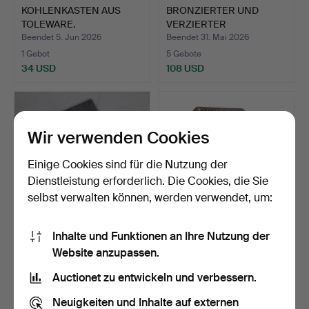
KOHLENKASTEN AUS
BRONZIERTER UND
TOLEWARE.
VERZIERTER
WIDDERKOPF AUS …
Beendet 5. Jun 2026
Beendet 31. Mai 2026
1 Gebot
5 Gebote
34 USD
108 USD
Wir verwenden Cookies
Einige Cookies sind für die Nutzung der
Dienstleistung erforderlich. Die Cookies, die Sie
selbst verwalten können, werden verwendet, um:
Inhalte und Funktionen an Ihre Nutzung der
GUSSEISENPLAKETTE
WANDPLAKETTE MIT
Website anzupassen.
MIT PFERDEKOPF.
PFERDEKOPF AUS
GUSSEISEN …
Beendet 28. Mai 2026
Beendet 27. Mai 2026
Auctionet zu entwickeln und verbessern.
2 Gebote
1 Gebot
41 USD
34 USD
Neuigkeiten und Inhalte auf externen