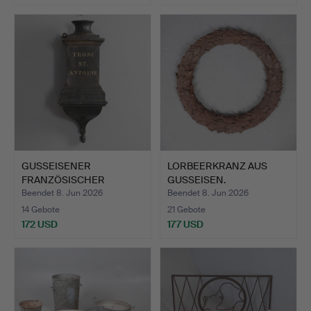
Ausgewähltes
Objekt
GUSSEISENER
LORBEERKRANZ AUS
FRANZÖSISCHER
GUSSEISEN.
KATHOLISCHER KIR…
Beendet 8. Jun 2026
Beendet 8. Jun 2026
14 Gebote
21 Gebote
172 USD
177 USD