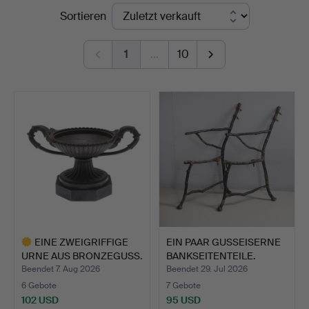
Endpreise
Sortieren
1
…
10
EINE ZWEIGRIFFIGE
EIN PAAR GUSSEISERNE
URNE AUS BRONZEGUSS.
BANKSEITENTEILE.
Beendet 7. Aug 2026
Beendet 29. Jul 2026
6 Gebote
7 Gebote
102 USD
95 USD