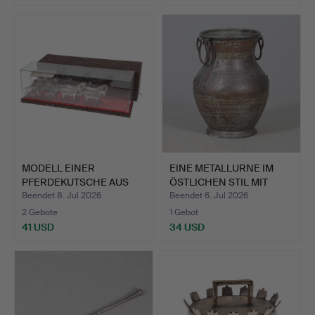
Ausgewähltes
Objekt
MODELL EINER
EINE METALLURNE IM
PFERDEKUTSCHE AUS
ÖSTLICHEN STIL MIT
WEISSMETALL.
ZWEI…
Beendet 8. Jul 2026
Beendet 6. Jul 2026
2 Gebote
1 Gebot
41 USD
34 USD