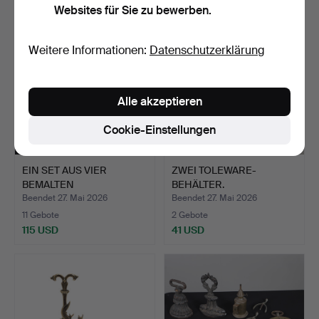
Websites für Sie zu bewerben.
Weitere Informationen:
Datenschutzerklärung
Alle akzeptieren
Cookie-Einstellungen
EIN SET AUS VIER
ZWEI TOLEWARE-
BEMALTEN
BEHÄLTER.
PFERDEKÖPFEN AUS…
Beendet 27. Mai 2026
Beendet 27. Mai 2026
11 Gebote
2 Gebote
115 USD
41 USD