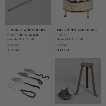
EIN UNGEWÖHNLICHER
EIN BRONZE-DAUBIERE-
SPAZIERSTOCK AUS
TOPF.
WEISSM…
Beendet 3. Jul 2026
Beendet 1. Jul 2026
3 Gebote
1 Gebot
48 USD
34 USD