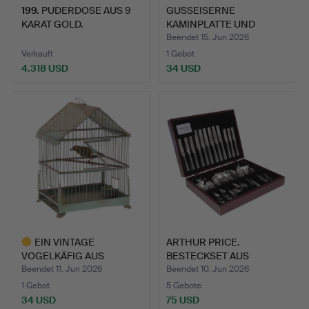
199
.
PUDERDOSE AUS 9
GUSSEISERNE
KARAT GOLD.
KAMINPLATTE UND
KOHLENKASTEN A…
Beendet 15. Jun 2026
Verkauft
1 Gebot
4.318 USD
34 USD
EIN VINTAGE
ARTHUR PRICE.
VOGELKÄFIG AUS
BESTECKSET AUS
GEPRESSTEM META…
EDELSTAHL.
Beendet 11. Jun 2026
Beendet 10. Jun 2026
1 Gebot
5 Gebote
34 USD
75 USD