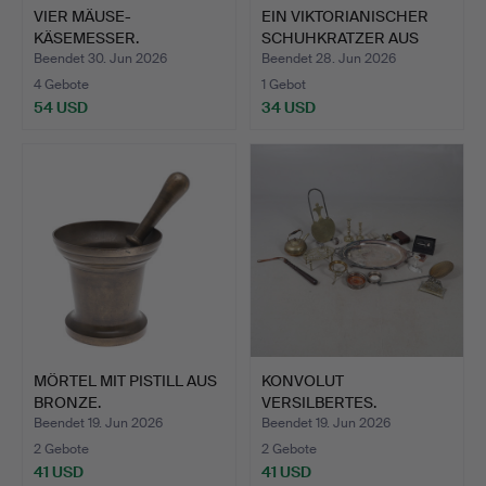
VIER MÄUSE-
EIN VIKTORIANISCHER
KÄSEMESSER.
SCHUHKRATZER AUS
GUSSE…
Beendet 30. Jun 2026
Beendet 28. Jun 2026
4 Gebote
1 Gebot
54 USD
34 USD
MÖRTEL MIT PISTILL AUS
KONVOLUT
BRONZE.
VERSILBERTES.
Beendet 19. Jun 2026
Beendet 19. Jun 2026
2 Gebote
2 Gebote
41 USD
41 USD