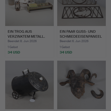
EIN TROG AUS
EIN PAAR GUSS- UND
VERZINKTEM METALL.
SCHMIEDEEISENPANEEL
E.
Beendet 8. Jun 2026
Beendet 6. Jun 2026
1 Gebot
1 Gebot
34 USD
34 USD