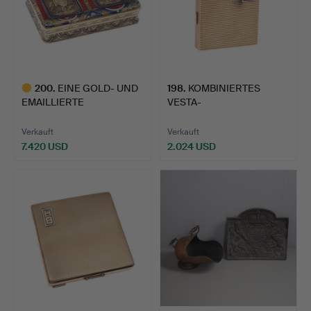
200
.
EINE GOLD- UND
198
.
KOMBINIERTES
EMAILLIERTE
VESTA-
SCHNUPFTABAKDOS…
ETUI/ZIGARRENSCHNEID
ER …
Verkauft
Verkauft
7.420 USD
2.024 USD
Ausgewähltes
Objekt