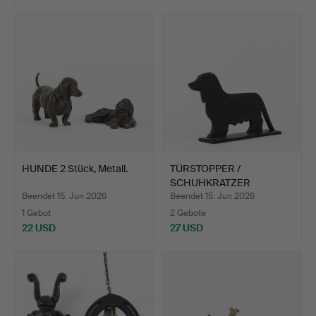
HUNDE 2 Stück, Metall.
TÜRSTOPPER /
SCHUHKRATZER
Gussmetall.
Beendet 15. Jun 2026
Beendet 15. Jun 2026
1 Gebot
2 Gebote
22 USD
27 USD