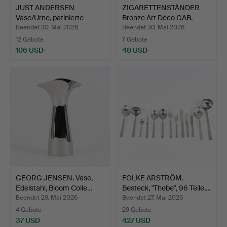
JUST ANDERSEN
ZIGARETTENSTÄNDER
Vase/Urne, patinierte
Bronze Art Déco GAB.
Bronze…
Beendet 30. Mai 2026
Beendet 30. Mai 2026
12 Gebote
7 Gebote
106 USD
48 USD
GEORG JENSEN. Vase,
FOLKE ARSTRÖM.
Edelstahl, Bloom Colle…
Besteck, "Thebe", 96 Teile,…
Beendet 29. Mai 2026
Beendet 27. Mai 2026
4 Gebote
29 Gebote
37 USD
427 USD