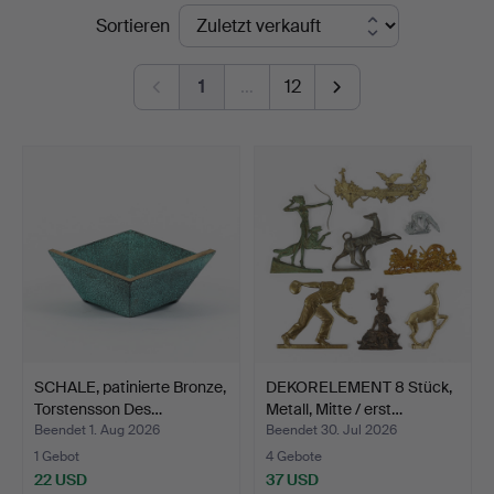
Endpreise
Sortieren
Auktionsverk
1
…
12
SCHALE, patinierte Bronze,
DEKORELEMENT 8 Stück,
Torstensson Des…
Metall, Mitte / erst…
Beendet 1. Aug 2026
Beendet 30. Jul 2026
1 Gebot
4 Gebote
22 USD
37 USD