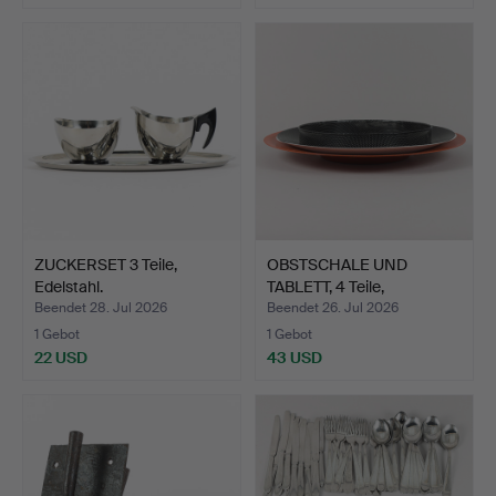
ZUCKERSET 3 Teile,
OBSTSCHALE UND
Edelstahl.
TABLETT, 4 Teile,
wahrschei…
Beendet 28. Jul 2026
Beendet 26. Jul 2026
1 Gebot
1 Gebot
22 USD
43 USD