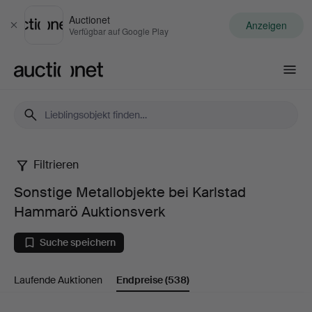
Auctionet
Anzeigen
Schließen
Verfügbar auf Google Play
Auctionet.com
Filtrieren
Sonstige
Sonstige Metallobjekte bei Karlstad
Metallobjekte
Hammarö Auktionsverk
bei
Suche speichern
Karlstad
Laufende Auktionen
Endpreise
(538)
Hammarö