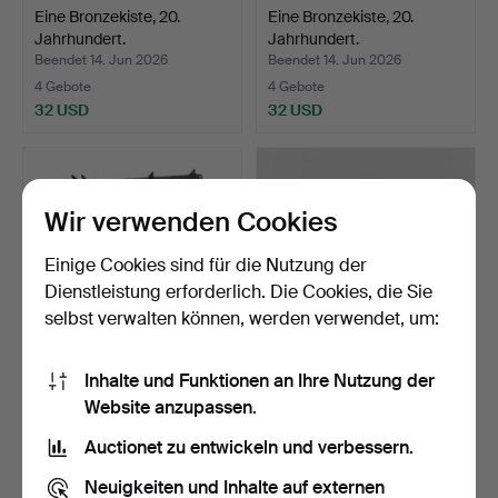
Eine Bronzekiste, 20.
Eine Bronzekiste, 20.
Jahrhundert.
Jahrhundert.
Beendet 14. Jun 2026
Beendet 14. Jun 2026
4 Gebote
4 Gebote
32 USD
32 USD
Wir verwenden Cookies
Einige Cookies sind für die Nutzung der
Dienstleistung erforderlich. Die Cookies, die Sie
selbst verwalten können, werden verwendet, um:
Inhalte und Funktionen an Ihre Nutzung der
OLLE HERMANSSON.
SERVIERTABLETT
Website anzupassen.
Funkenschutz /
Jugendstil, WMF,
Kamingitte…
Deutschlan…
Beendet 10. Jun 2026
Beendet 10. Jun 2026
Auctionet zu entwickeln und verbessern.
18 Gebote
1 Gebot
445 USD
43 USD
Neuigkeiten und Inhalte auf externen