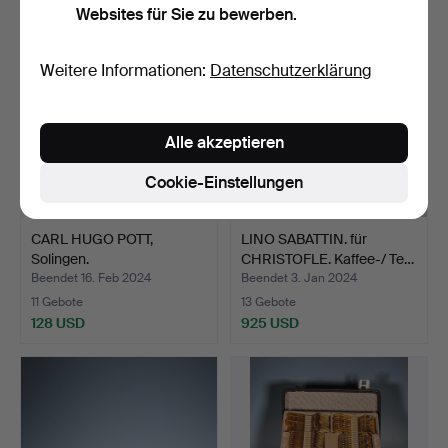
Websites für Sie zu bewerben.
Weitere Informationen:
Datenschutzerklärung
Alle akzeptieren
Cookie-Einstellungen
CARL HUGO POTT,
LINO SABATTIN. für
Solingen.
CHRISTOFLE. Kaffee-/ Te…
Edelstahlbesteck…
Beendet 16. Feb 2024
Beendet 3. Jan 2024
11 Gebote
13 Gebote
128 USD
925 USD