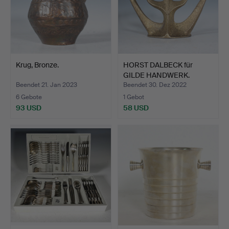
Krug, Bronze.
HORST DALBECK für
GILDE HANDWERK.
Brutalis…
Beendet 21. Jan 2023
Beendet 30. Dez 2022
6 Gebote
1 Gebot
93 USD
58 USD