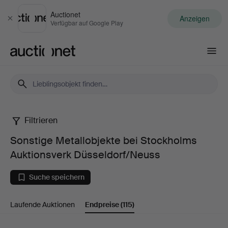
Auctionet
Anzeigen
Schließen
Verfügbar auf Google Play
Auctionet.com
Filtrieren
Sonstige
Sonstige Metallobjekte bei Stockholms
Metallobjekte
Auktionsverk Düsseldorf/Neuss
bei
Suche speichern
Stockholms
Laufende Auktionen
Endpreise
(115)
Auktionsverk