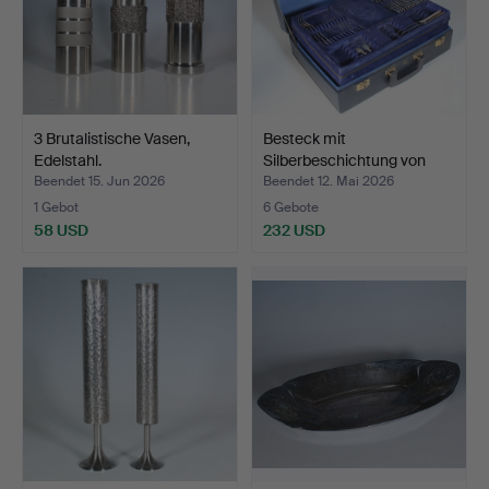
3 Brutalistische Vasen,
Besteck mit
Edelstahl.
Silberbeschichtung von
Solinge…
Beendet 15. Jun 2026
Beendet 12. Mai 2026
1 Gebot
6 Gebote
58 USD
232 USD