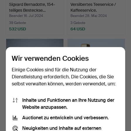
Sigvard Bernadotte, 154-
Versilbertes Teeservice /
teiliges Besteckse…
Kaffeeservice.
Beendet 16. Jul 2024
Beendet 28. Mai 2024
39 Gebote
3 Gebote
532 USD
64 USD
Wir verwenden Cookies
Einige Cookies sind für die Nutzung der
Dienstleistung erforderlich. Die Cookies, die Sie
selbst verwalten können, werden verwendet, um:
Inhalte und Funktionen an Ihre Nutzung der
Mid-Century Teeservice
Dupont, Feuerzeug,
Website anzupassen.
von SIGG, Schweiz, …
Frankreich.
Beendet 9. Apr 2024
Beendet 12. Mär 2024
Auctionet zu entwickeln und verbessern.
1 Gebot
4 Gebote
58 USD
110 USD
Neuigkeiten und Inhalte auf externen