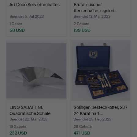
Art Déco Serviettenhalter.
Brutalistischer
Kerzenhalter, signiert.
Beendet 5. Jul 2023
Beendet 13. Mai 2023
1 Gebot
2 Gebote
58 USD
139 USD
LINO SABATTINI.
Solingen Besteckkoffer, 23 /
Quadratische Schale
24 Karat hart…
'Cente…
Beendet 22. Mär 2023
Beendet 25. Feb 2023
16 Gebote
28 Gebote
232 USD
471 USD