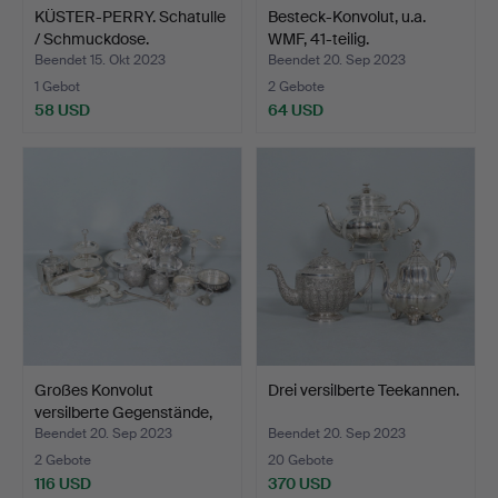
KÜSTER-PERRY. Schatulle
Besteck-Konvolut, u.a.
/ Schmuckdose.
WMF, 41-teilig.
Beendet 15. Okt 2023
Beendet 20. Sep 2023
1 Gebot
2 Gebote
58 USD
64 USD
Großes Konvolut
Drei versilberte Teekannen.
versilberte Gegenstände,
z…
Beendet 20. Sep 2023
Beendet 20. Sep 2023
2 Gebote
20 Gebote
116 USD
370 USD