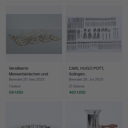
Versilberte
CARL HUGO POTT,
Messerbänkchen und
Solingen.
Serviettenr…
Edelstahlbesteck…
Beendet 20. Sep 2023
Beendet 28. Jul 2023
1 Gebot
21 Gebote
58 USD
462 USD