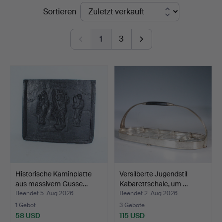
Endpreise
Sortieren
Düsseldorf/Neuss
1
3
Historische Kaminplatte
Versilberte Jugendstil
aus massivem Gusse…
Kabarettschale, um …
Beendet 5. Aug 2026
Beendet 2. Aug 2026
1 Gebot
3 Gebote
58 USD
115 USD