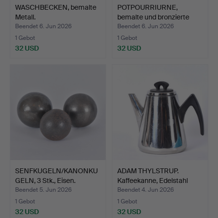
WASCHBECKEN, bemalte
POTPOURRIURNE,
Metall.
bemalte und bronzierte
Meta…
Beendet 6. Jun 2026
Beendet 6. Jun 2026
1 Gebot
1 Gebot
32 USD
32 USD
SENFKUGELN/KANONKU
ADAM THYLSTRUP.
GELN, 3 Stk., Eisen.
Kaffeekanne, Edelstahl
mit…
Beendet 5. Jun 2026
Beendet 4. Jun 2026
1 Gebot
1 Gebot
32 USD
32 USD