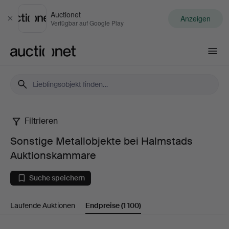
Auctionet
Anzeigen
Schließen
Verfügbar auf Google Play
Auctionet.com
Filtrieren
Sonstige
Sonstige Metallobjekte bei Halmstads
Metallobjekte
Auktionskammare
bei
Suche speichern
Halmstads
Laufende Auktionen
Endpreise
(1 100)
Auktionskammare