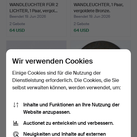
WANDLEUCHTER FÜR 2
WANDLEUCHTER, 1 Paar,
LICHTER, 1 Paar, vergol…
vergoldete Bronze.
Beendet 19. Jun 2026
Beendet 19. Jun 2026
2 Gebote
2 Gebote
64 USD
64 USD
Wir verwenden Cookies
Einige Cookies sind für die Nutzung der
Dienstleistung erforderlich. Die Cookies, die Sie
selbst verwalten können, werden verwendet, um:
Inhalte und Funktionen an Ihre Nutzung der
TASCHENUHRSTÄNDER, 2
ZIER-SCHILD, patiniertes
Website anzupassen.
Stk., vergoldetes Met…
Metall.
Beendet 16. Jun 2026
Beendet 14. Jun 2026
Auctionet zu entwickeln und verbessern.
2 Gebote
2 Gebote
37 USD
37 USD
Neuigkeiten und Inhalte auf externen