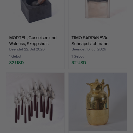
MÖRTEL, Gusseisen und
TIMO SARPANEVA.
Walnuss, Skeppshult.
Schnapsflachmann,
Edelstah…
Beendet 22. Jul 2026
Beendet 16. Jul 2026
1 Gebot
1 Gebot
32 USD
32 USD