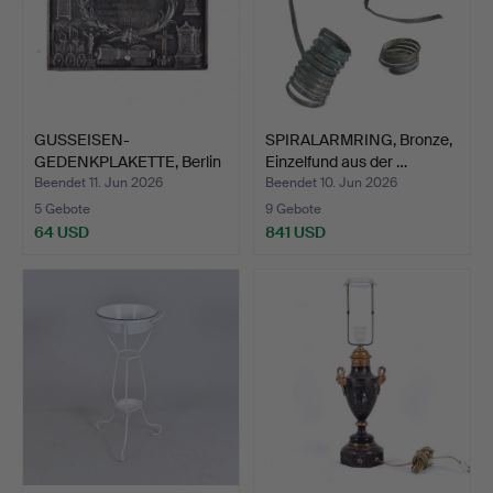
GUSSEISEN-
SPIRALARMRING, Bronze,
GEDENKPLAKETTE, Berlin
Einzelfund aus der …
1816.
Beendet 11. Jun 2026
Beendet 10. Jun 2026
5 Gebote
9 Gebote
64 USD
841 USD