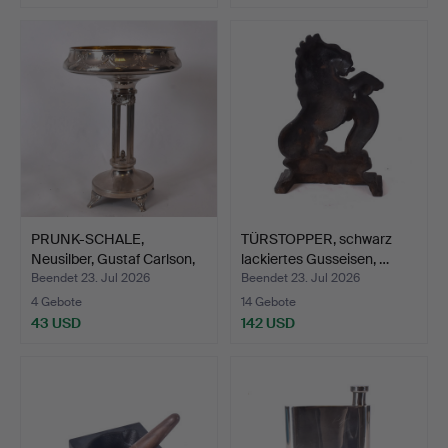
PRUNK-SCHALE,
TÜRSTOPPER, schwarz
Neusilber, Gustaf Carlson,
lackiertes Gusseisen, …
E…
Beendet 23. Jul 2026
Beendet 23. Jul 2026
4 Gebote
14 Gebote
43 USD
142 USD