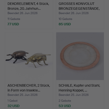
DEKORELEMENT, 4 Stück,
GROSSES KONVOLUT
Bronze, 20. Jahrhun…
BRONZEGEGENSTÄNDE,
U.A., …
Beendet 26. Jun 2026
Beendet 26. Jun 2026
11 Gebote
10 Gebote
77 USD
85 USD
ASCHENBECHER, 2 Stück,
SCHALE, Kupfer und Stahl,
in Form von Insekte…
Henning Koppel, …
Beendet 25. Jun 2026
Beendet 25. Jun 2026
1 Gebot
2 Gebote
32 USD
53 USD