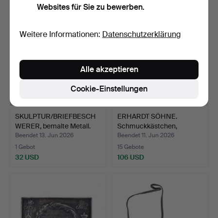
Websites für Sie zu bewerben.
Weitere Informationen:
Datenschutzerklärung
Alle akzeptieren
Cookie-Einstellungen
SKULPTUR/BRIEFBESCH
ERHARDT SÖHNE.
WERER, bemalte Metall.
Schmuckkästchen,
vergoldet…
Beendet 13. Jun 2026
Beendet 11. Jun 2026
1 Gebot
15 Gebote
32 USD
106 USD