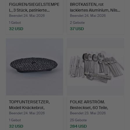
FIGUREN/SIEGELSTEMPE
BROTKASTEN, rot
L, 3 Stück, patinierte…
lackiertes Aluminium, Nils…
Beendet 24. Mai 2026
Beendet 24. Mai 2026
1 Gebot
2 Gebote
32 USD
37 USD
TOPFUNTERSETZER,
FOLKE ARSTRÖM.
Modell Knäckebrot,
Besteckset, 60 Teile,
Gussei…
Edels…
Beendet 24. Mai 2026
Beendet 23. Mai 2026
1 Gebot
25 Gebote
32 USD
284 USD