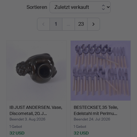
Endpreise
Sortieren
1
…
23
IB JUST ANDERSEN. Vase,
BESTECKSET, 35 Teile,
Discometall, 20. J…
Edelstahl mit Perlmu…
Beendet 3. Aug 2026
Beendet 24. Jul 2026
1 Gebot
1 Gebot
32 USD
32 USD