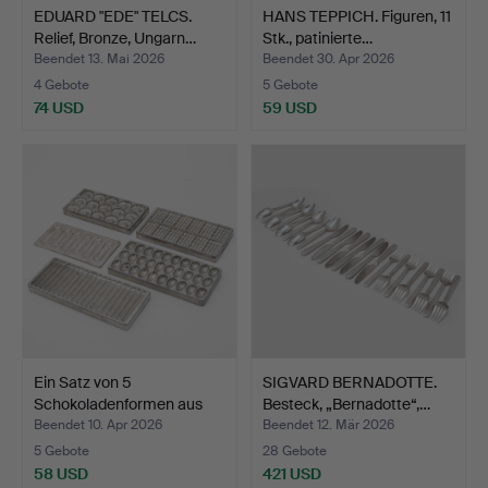
EDUARD "EDE" TELCS.
HANS TEPPICH. Figuren, 11
Relief, Bronze, Ungarn…
Stk., patinierte…
Beendet 13. Mai 2026
Beendet 30. Apr 2026
4 Gebote
5 Gebote
74 USD
59 USD
Ein Satz von 5
SIGVARD BERNADOTTE.
Schokoladenformen aus
Besteck, „Bernadotte“,…
weiße…
Beendet 10. Apr 2026
Beendet 12. Mär 2026
5 Gebote
28 Gebote
58 USD
421 USD