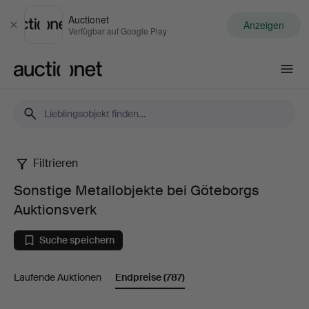
Auctionet
Anzeigen
Schließen
Verfügbar auf Google Play
Auctionet.com
Filtrieren
Sonstige
Sonstige Metallobjekte bei Göteborgs
Metallobjekte
Auktionsverk
bei
Suche speichern
Göteborgs
Laufende Auktionen
Endpreise
(787)
Auktionsverk