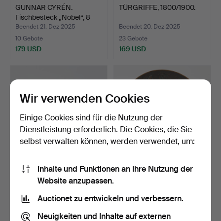
GUNNAR CYRÉN.
TÜRGRIFFE, 1800/1900.
Fischbesteck „Nobel“, 8-
teil…
Beendet 21. Dez 2025
Beendet 20. Dez 2025
10 Gebote
23 Gebote
179 USD
169 USD
Wir verwenden Cookies
Einige Cookies sind für die Nutzung der
Dienstleistung erforderlich. Die Cookies, die Sie
selbst verwalten können, werden verwendet, um:
Inhalte und Funktionen an Ihre Nutzung der
Ein Satz von 16
GUNNAR NYLUND.
Website anzupassen.
Geschirrteilen, Stelton, D…
Schalenteller, Bronze, im
G…
Beendet 10. Dez 2025
Beendet 23. Nov 2025
Auctionet zu entwickeln und verbessern.
17 Gebote
7 Gebote
421 USD
69 USD
Neuigkeiten und Inhalte auf externen