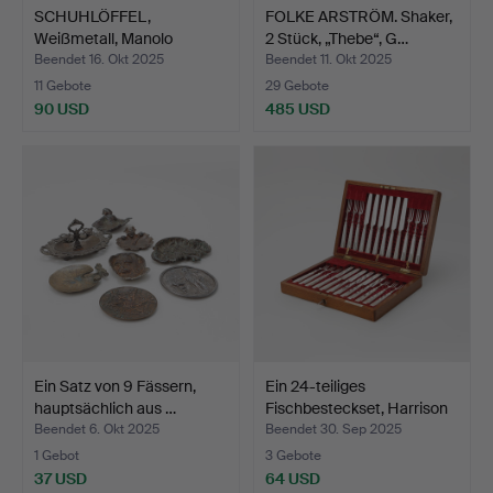
SCHUHLÖFFEL,
FOLKE ARSTRÖM. Shaker,
Weißmetall, Manolo
2 Stück, „Thebe“, G…
Blahnik.
Beendet 16. Okt 2025
Beendet 11. Okt 2025
11 Gebote
29 Gebote
90 USD
485 USD
Ein Satz von 9 Fässern,
Ein 24-teiliges
hauptsächlich aus …
Fischbesteckset, Harrison
…
Beendet 6. Okt 2025
Beendet 30. Sep 2025
1 Gebot
3 Gebote
37 USD
64 USD