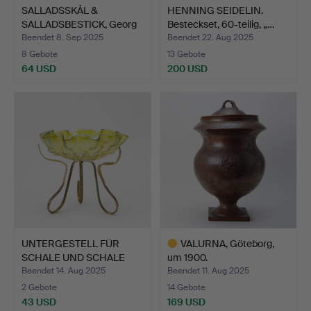
SALLADSSKÅL &
HENNING SEIDELIN.
SALLADSBESTICK, Georg
Besteckset, 60-teilig, „…
Jensen…
Beendet 8. Sep 2025
Beendet 22. Aug 2025
8 Gebote
13 Gebote
64 USD
200 USD
UNTERGESTELL FÜR
VALURNA, Göteborg,
SCHALE UND SCHALE
um 1900.
AUF STÄ…
Beendet 14. Aug 2025
Beendet 11. Aug 2025
2 Gebote
14 Gebote
43 USD
169 USD