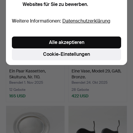
Websites für Sie zu bewerben.
Weitere Informationen:
Datenschutzerklärung
Alle akzeptieren
Cookie-Einstellungen
Ein Paar Kassetten,
Eine Vase, Modell 29, GAB,
Skultuna, Nr. 110.
Bronze.
Beendet 1. Nov 2025
Beendet 24. Okt 2025
12 Gebote
28 Gebote
165 USD
422 USD