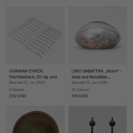
GUNNAR CYRÉN.
LINO SABATTINI. „Noce“ -
Fischbesteck, 20-tlg. und
Vase aus Neusilber…
Se…
Beendet 21. Jan 2026
Beendet 13. Jan 2026
6 Gebote
20 Gebote
232 USD
310 USD