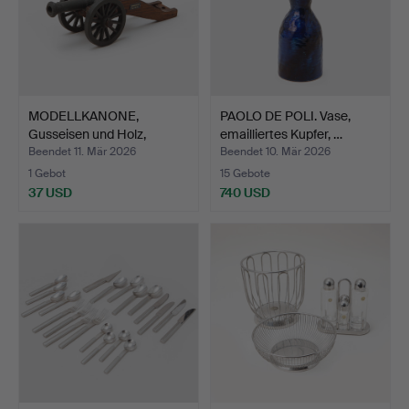
MODELLKANONE,
PAOLO DE POLI. Vase,
Gusseisen und Holz,
emailliertes Kupfer, …
Torsborg…
Beendet 11. Mär 2026
Beendet 10. Mär 2026
1 Gebot
15 Gebote
37 USD
740 USD