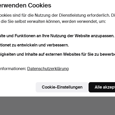
erwenden Cookies
WANDLEUCHTER, ein
Paar, Messing,
ookies sind für die Nutzung der Dienstleistung erforderlich. D
Neorokoko…
7 Tage
 die Sie selbst verwalten können, werden verwendet, um:
1 Gebot
22 USD
alte und Funktionen an Ihre Nutzung der Website anzupassen.
Suche speichern
tionet zu entwickeln und verbessern.
igkeiten und Inhalte auf externen Websites für Sie zu bewerb
ie können auch in
Beendete Auktionen aus unserem Archiv
su
Informationen:
Datenschutzerklärung
Cookie-Einstellungen
Alle akzep