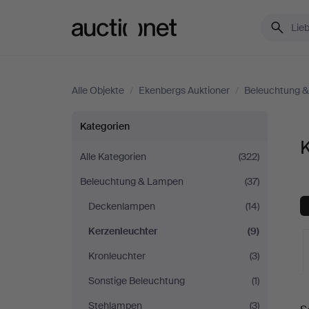
Auctionet.com
Alle Objekte
/
Ekenbergs Auktioner
/
Beleuchtung 
Kerzenleuchter
Kategorien
K
bei
Alle Kategorien
(322)
Beleuchtung & Lampen
(37)
Ekenbergs
Deckenlampen
(14)
Auktioner
Kerzenleuchter
(9)
Kronleuchter
(3)
Sonstige Beleuchtung
(1)
L
Stehlampen
(3)