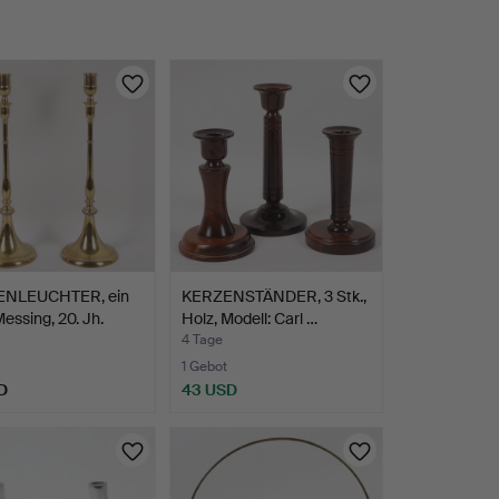
NLEUCHTER, ein
KERZENSTÄNDER, 3 Stk.,
Messing, 20. Jh.
Holz, Modell: Carl …
4 Tage
1 Gebot
D
43 USD