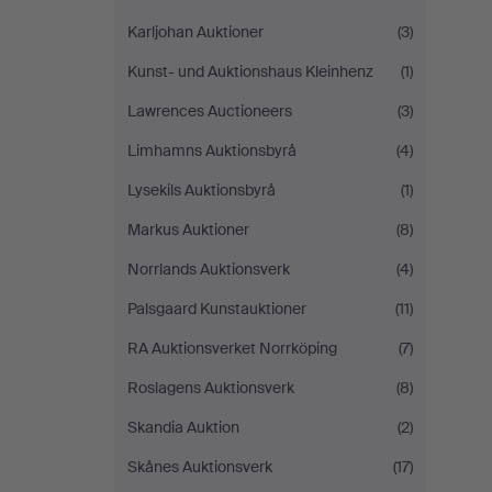
Karljohan Auktioner
(3)
Kunst- und Auktionshaus Kleinhenz
(1)
Lawrences Auctioneers
(3)
Limhamns Auktionsbyrå
(4)
Lysekils Auktionsbyrå
(1)
Markus Auktioner
(8)
Norrlands Auktionsverk
(4)
Palsgaard Kunstauktioner
(11)
RA Auktionsverket Norrköping
(7)
Roslagens Auktionsverk
(8)
Skandia Auktion
(2)
Skånes Auktionsverk
(17)