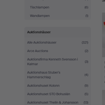
S
A
Tischlampen
(6)
Wandlampen
(1)
Auktionshäuser
Alle Auktionshäuser
(321)
Arce Auctions
(2)
Auktionsfirma Kenneth Svensson i
(3)
Kalmar
Auktionshaus Stuber's
(4)
Hammerschlag
Auktionshuset Kolonn
(9)
Auktionshuset STO Bohuslän
(5)
Auktionshuset Thelin & Johansson
(13)