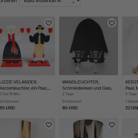
ortieren
uktionen
LIZZIE VELANDER.
WANDLEUCHTER,
KERZE
Kerzenleuchter, ein Paar,…
Schmiedeeisen und Glas,
Paar, 
zwei…
3 Std 16 Min
2 Tage
3 Tage
Schätzwert
Schätzwert
1 Gebot
85 USD
85 USD
22 US