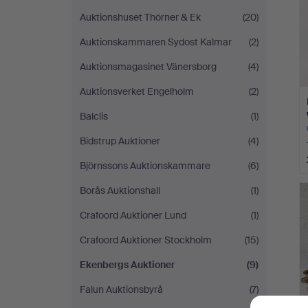
Auktionshuset Thörner & Ek
(20)
Auktionskammaren Sydost Kalmar
(2)
Auktionsmagasinet Vänersborg
(4)
Auktionsverket Engelholm
(2)
Balclis
(1)
Bidstrup Auktioner
(4)
Björnssons Auktionskammare
(6)
Borås Auktionshall
(1)
Crafoord Auktioner Lund
(1)
Crafoord Auktioner Stockholm
(15)
Ekenbergs Auktioner
(9)
Falun Auktionsbyrå
(7)