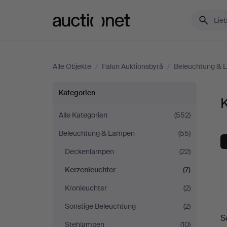
Auctionet.com
Alle Objekte
/
Falun Auktionsbyrå
/
Beleuchtung & 
Kerzenleuchter
Kategorien
K
bei
Alle Kategorien
(552)
Beleuchtung & Lampen
(55)
Falun
Deckenlampen
(22)
Auktionsbyrå
Kerzenleuchter
(7)
Kronleuchter
(2)
L
Sonstige Beleuchtung
(2)
S
A
Stehlampen
(10)