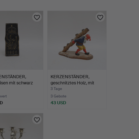
ENSTÄNDER,
KERZENSTÄNDER,
isen mit schwarz
geschnitztes Holz, mit
Wich…
3 Tage
wert
3 Gebote
SD
43 USD