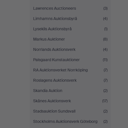
Lawrences Auctioneers
(3)
Limhamns Auktionsbyrå
(4)
Lysekils Auktionsbyrå
(1)
Markus Auktioner
(8)
Norrlands Auktionsverk
(4)
Palsgaard Kunstauktioner
(11)
RA Auktionsverket Norrköping
(7)
Roslagens Auktionsverk
(7)
Skandia Auktion
(2)
Skånes Auktionsverk
(17)
Stadsauktion Sundsvall
(2)
Stockholms Auktionsverk Göteborg
(2)