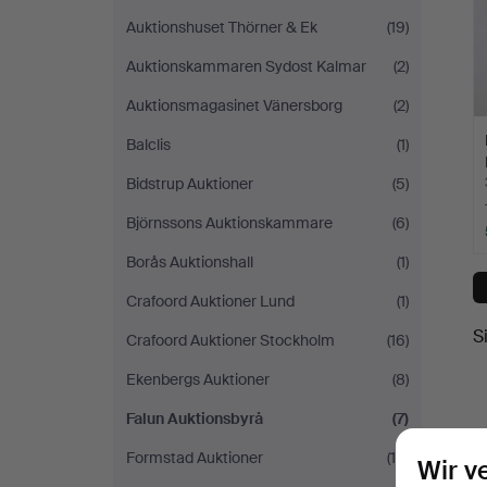
Auktionshuset Thörner & Ek
(19)
Auktionskammaren Sydost Kalmar
(2)
Auktionsmagasinet Vänersborg
(2)
Balclis
(1)
Bidstrup Auktioner
(5)
Björnssons Auktionskammare
(6)
Borås Auktionshall
(1)
Crafoord Auktioner Lund
(1)
S
Crafoord Auktioner Stockholm
(16)
Ekenbergs Auktioner
(8)
Falun Auktionsbyrå
(7)
Formstad Auktioner
(16)
Wir v