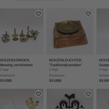
KERZENSTÄNDER,
KERZENLEUCHTER,
KERZ
Messing, vernickeltes
"Traditionsljusstaken"
Gusse
Metal…
Mes…
lacki…
2 Tage
3 Tage
3 Tage
Schätzwert
Schätzwert
Schätz
53 USD
53 USD
53 U