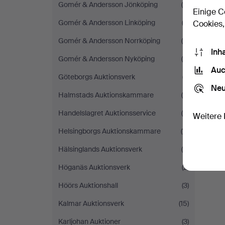
Gomér & Andersson Jönköping
(6)
Einige C
Gomér & Andersson Linköping
(3)
Cookies,
Gomér & Andersson Norrköping
(6)
Inh
Gomér & Andersson Nyköping
(4)
Auc
Göteborgs Auktionsverk
(7)
Neu
Halmstads Auktionskammare
(6)
Handelslagret Auktionsservice
(6)
Weitere 
Helsingborgs Auktionskammare
(11)
Hälsinglands Auktionsverk
(5)
Höganäs Auktionsverk
(2)
Höörs Auktionshall
(3)
Kalmar Auktionsverk
(15)
Karljohan Auktioner
(3)