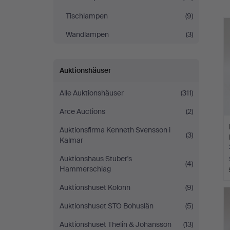
Tischlampen
(9)
Wandlampen
(3)
Auktionshäuser
Alle Auktionshäuser
(311)
Arce Auctions
(2)
Auktionsfirma Kenneth Svensson i
(3)
Kalmar
Auktionshaus Stuber's
(4)
Hammerschlag
Auktionshuset Kolonn
(9)
Auktionshuset STO Bohuslän
(5)
Auktionshuset Thelin & Johansson
(13)