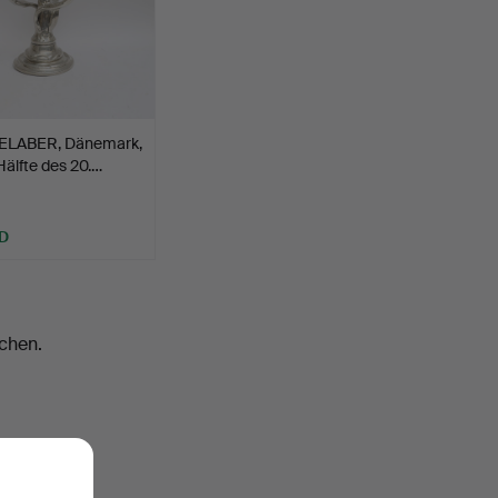
LABER, Dänemark,
Hälfte des 20.…
D
chen.