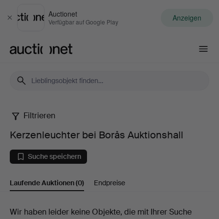
Auctionet
Anzeigen
Schließen
Verfügbar auf Google Play
Auctionet.com
Filtrieren
Kerzenleuchter
Kerzenleuchter bei Borås Auktionshall
bei
Suche speichern
Borås
Laufende Auktionen
(0)
Endpreise
Auktionshall
Laufende
Wir haben leider keine Objekte, die mit Ihrer Suche