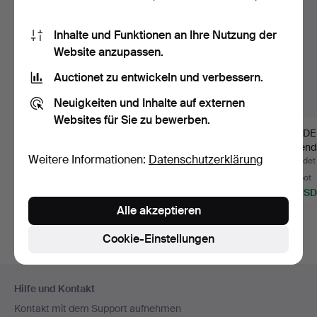
Inhalte und Funktionen an Ihre Nutzung der
Website anzupassen.
Auctionet zu entwickeln und verbessern.
Neuigkeiten und Inhalte auf externen
Websites für Sie zu bewerben.
SMEN SVEN -
JOHN SVENSSON.
KANDEL
GUNNAR
KANDELABER,
Jugends
Weitere Informationen:
Datenschutzerklärung
GUNNARSSON.
"Essungastaken"…
Beendet 4. Aug 2026
Beendet 9. Jul 2026
Beendet 
KERZENLEUCH…
35 Gebote
11 Gebote
1 Gebot
320 USD
90 USD
32 USD
Alle akzeptieren
Cookie-Einstellungen
Fußzeilen-
Hilfe und Kontakt
Navigation
Kontakt mit dem Support aufnehmen