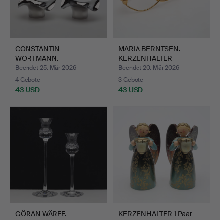
CONSTANTIN
MARIA BERNTSEN.
WORTMANN.
KERZENHALTER
LICHTLATERNEN, „Cobra…
„Harmony“ Geo…
Beendet 25. Mär 2026
Beendet 20. Mär 2026
4 Gebote
3 Gebote
43 USD
43 USD
GÖRAN WÄRFF.
KERZENHALTER 1 Paar