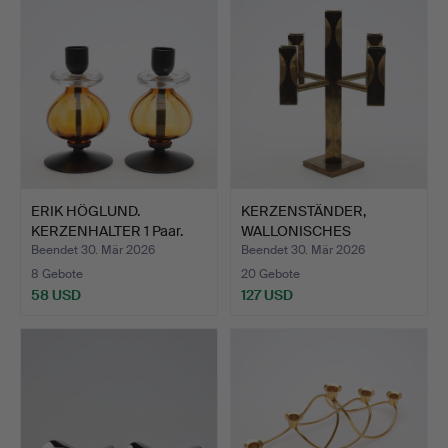
ERIK HÖGLUND.
KERZENSTÄNDER,
KERZENHALTER 1 Paar.
WALLONISCHES
MESSING.
Beendet 30. Mär 2026
Beendet 30. Mär 2026
8 Gebote
20 Gebote
58 USD
127 USD