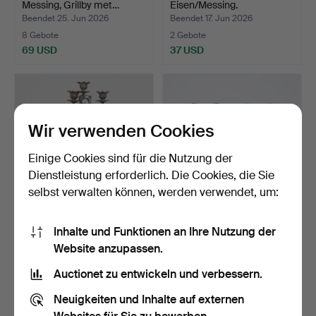
Messing, Grillby met…
Eisen/Messing.
Beendet 25. Jun 2026
Beendet 17. Jun 2026
8 Gebote
2 Gebote
69 USD
37 USD
Wir verwenden Cookies
Einige Cookies sind für die Nutzung der
Dienstleistung erforderlich. Die Cookies, die Sie
selbst verwalten können, werden verwendet, um:
KERZENSTÄNDER Metall.
ERIC LÖFMAN.
Inhalte und Funktionen an Ihre Nutzung der
KERZENLEUCHTER Paar
Website anzupassen.
Silber Br…
Beendet 17. Jun 2026
Beendet 12. Jun 2026
2 Gebote
7 Gebote
Auctionet zu entwickeln und verbessern.
37 USD
211 USD
Neuigkeiten und Inhalte auf externen