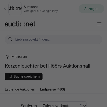
Auctionet
Anzeigen
Schließen
Verfügbar auf Google Play
Auctionet.com
Filtrieren
Kerzenleuchter
Kerzenleuchter bei Höörs Auktionshall
bei
Suche speichern
Höörs
Laufende Auktionen
Endpreise
(483)
Auktionshall
Endpreise
Sortieren