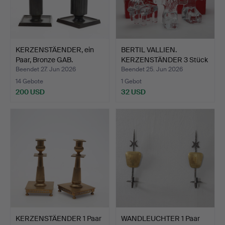
KERZENSTÄENDER, ein
BERTIL VALLIEN.
Paar, Bronze GAB.
KERZENSTÄNDER 3 Stück
Glas…
Beendet 27. Jun 2026
Beendet 25. Jun 2026
14 Gebote
1 Gebot
200 USD
32 USD
KERZENSTÄENDER 1 Paar
WANDLEUCHTER 1 Paar