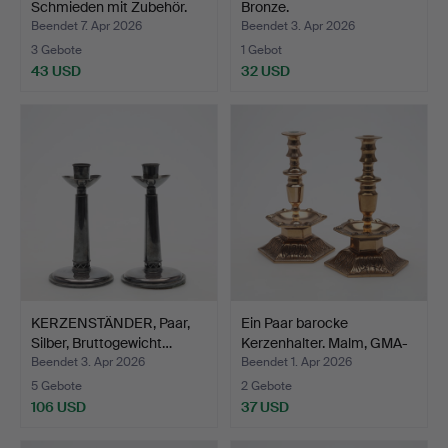
Schmieden mit Zubehör.
Bronze.
Beendet 7. Apr 2026
Beendet 3. Apr 2026
3 Gebote
1 Gebot
43 USD
32 USD
KERZENSTÄNDER, Paar,
Ein Paar barocke
Silber, Bruttogewicht…
Kerzenhalter. Malm, GMA-
1…
Beendet 3. Apr 2026
Beendet 1. Apr 2026
5 Gebote
2 Gebote
106 USD
37 USD