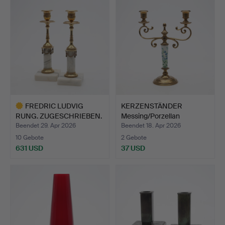
FREDRIC LUDVIG
KERZENSTÄNDER
RUNG. ZUGESCHRIEBEN.
Messing/Porzellan
(Hofzi…
Skultuna.
Beendet 29. Apr 2026
Beendet 18. Apr 2026
10 Gebote
2 Gebote
631 USD
37 USD
Ausgewähltes
Objekt