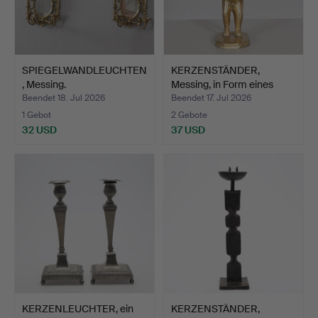
SPIEGELWANDLEUCHTEN
KERZENSTÄNDER,
, Messing.
Messing, in Form eines
Kani…
Beendet 18. Jul 2026
Beendet 17. Jul 2026
1 Gebot
2 Gebote
32 USD
37 USD
KERZENLEUCHTER, ein
KERZENSTÄNDER,