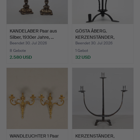
KANDELABER Paar aus
GÖSTA ÅBERG.
Silber, 1930er Jahre, …
KERZENSTÄNDER,
geschmiedet, m…
Beendet 30. Jul 2026
Beendet 30. Jul 2026
8 Gebote
1 Gebot
2.580 USD
32 USD
WANDLEUCHTER 1 Paar
KERZENSTÄNDER,