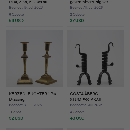
Paar, Zinn, 19. Jahrhu…
geschmiedet, signiert.
Beendet 15. Jul 2026
Beendet 11. Jul 2026
6 Gebote
2 Gebote
56 USD
37 USD
KERZENLEUCHTER 1 Paar
GÖSTA ÅBERG.
Messing.
STUMPASTAKAR,
geschmiedet, mi…
Beendet 8. Jul 2026
Beendet 5. Jul 2026
1 Gebot
4 Gebote
32 USD
48 USD