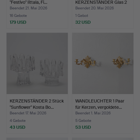
"Festivo" Iittala, Fi…
KERZENSTÄNDER Glas 2
Stk. "…
Beendet 21. Mai 2026
Beendet 20. Mai 2026
16 Gebote
1 Gebot
179 USD
32 USD
KERZENSTÄNDER 2 Stück
WANDLEUCHTER 1 Paar
"Sunflower" Kosta Bo…
für Kerzen, vergoldete…
Beendet 17. Mai 2026
Beendet 1. Mai 2026
4 Gebote
5 Gebote
43 USD
53 USD