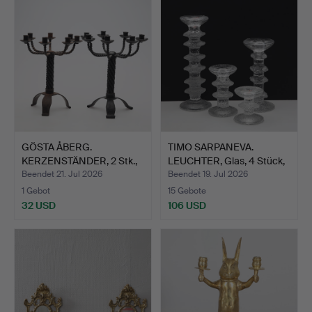
GÖSTA ÅBERG.
TIMO SARPANEVA.
KERZENSTÄNDER, 2 Stk.,
LEUCHTER, Glas, 4 Stück,
geschm…
"…
Beendet 21. Jul 2026
Beendet 19. Jul 2026
1 Gebot
15 Gebote
32 USD
106 USD