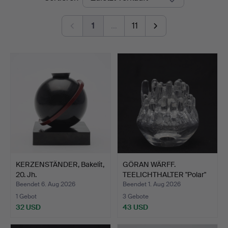
1
…
11
KERZENSTÄNDER, Bakelit,
GÖRAN WÄRFF.
20. Jh.
TEELICHTHALTER "Polar"
Glas K…
Beendet 6. Aug 2026
Beendet 1. Aug 2026
1 Gebot
3 Gebote
32 USD
43 USD