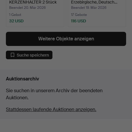
KERZENHALTER 2 Stück
Erzebirgische, Deutsch…
„Prince“…
Beendet 20. Mär 2026
Beendet 19. Mär 2026
1 Gebot
17 Gebote
32 USD
116 USD
Weitere Objekte anzeigen
Suche speichern
Auktionsarchiv
Sie suchen in unserem Archiv der beendeten
Auktionen.
Stattdessen laufende Auktionen anzeigen.