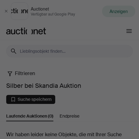
Auctionet
Anzeigen
Schließen
Verfügbar auf Google Play
Auctionet.com
Filtrieren
Silber
Silber bei Skandia Auktion
bei
Suche speichern
Skandia
Laufende Auktionen
(0)
Endpreise
Auktion
Laufende
Wir haben leider keine Objekte, die mit Ihrer Suche