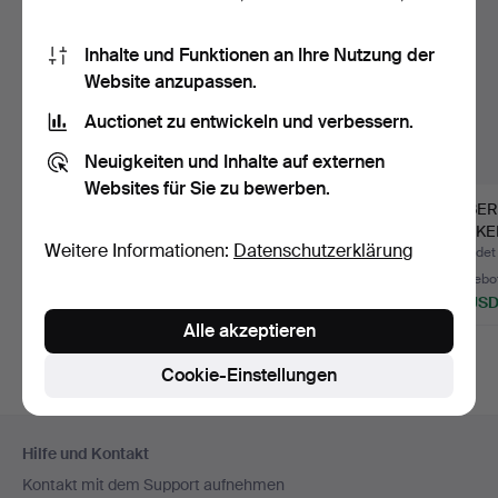
Inhalte und Funktionen an Ihre Nutzung der
Website anzupassen.
Auctionet zu entwickeln und verbessern.
Neuigkeiten und Inhalte auf externen
Websites für Sie zu bewerben.
ABENDTASCHE, 20.
JACOB ÄNGMAN.
SILBE
Jh.,
Dessertlöffel, 9 Stück,
ZUCKE
Weitere Informationen:
Datenschutzerklärung
Silber/835/Weißmetal
Silb…
Rokokos
Beendet 26. Jul 2026
Beendet 10. Apr 2026
Beendet 
…
23 Gebote
22 Gebote
20 Gebo
174 USD
490 USD
211 US
Alle akzeptieren
Cookie-Einstellungen
Fußzeilen-
Hilfe und Kontakt
Navigation
Kontakt mit dem Support aufnehmen