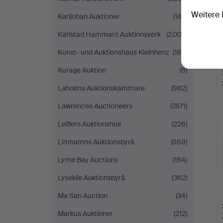
Weitere 
Karljohan Auktioner
(182)
Karlstad Hammarö Auktionsverk
(2.002)
Kunst- und Auktionshaus Kleinhenz
(189)
Kurage Auktion
(6)
Laholms Auktionskammare
(982)
Lawrences Auctioneers
(7.671)
Leiflers Auktionshus
(226)
Limhamns Auktionsbyrå
(669)
Lyme Bay Auctions
(164)
Lysekils Auktionsbyrå
(362)
Ma San Auction
(34)
Markus Auktioner
(212)