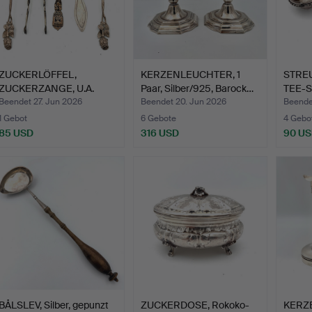
ZUCKERLÖFFEL,
KERZENLEUCHTER, 1
STRE
ZUCKERZANGE, U.A.
Paar, Silber/925, Barock…
TEE-SI
Silber.
Beendet 27. Jun 2026
Beendet 20. Jun 2026
Beende
1 Gebot
6 Gebote
4 Gebo
85 USD
316 USD
90 U
BÅLSLEV, Silber, gepunzt
ZUCKERDOSE, Rokoko-
KERZ