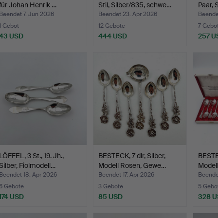
für Johan Henrik …
Stil, Silber/835, schwe…
Paar, 
Beendet 7. Jun 2026
Beendet 23. Apr 2026
Beende
1 Gebot
12 Gebote
7 Gebo
43 USD
444 USD
257 U
LÖFFEL, 3 St., 19. Jh.,
BESTECK, 7 dlr, Silber,
BESTEC
Silber, Fiolmodell…
Modell Rosen, Gewe…
Modell
Beendet 18. Apr 2026
Beendet 17. Apr 2026
Beendet
6 Gebote
3 Gebote
5 Gebo
174 USD
85 USD
328 