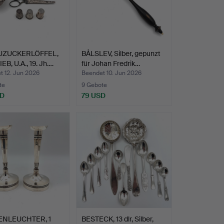
UZUCKERLÖFFEL,
BÅLSLEV, Silber, gepunzt
EB, U.A., 19. Jh.…
für Johan Fredrik…
t 12. Jun 2026
Beendet 10. Jun 2026
te
9 Gebote
SD
79 USD
ENLEUCHTER, 1
BESTECK, 13 dlr, Silber,