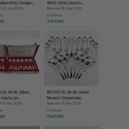
Silber/830, Design…
1800-1900, versch…
t 23. Apr 2026
Beendet 18. Apr 2026
te
6 Gebote
SD
370 USD
K, 18 dlr, Silber,
BESTECK, 36 dlr, Silber,
 Ingrid, ge…
Modell Chippendal…
 17. Apr 2026
Beendet 16. Apr 2026
te
6 Gebote
USD
756 USD