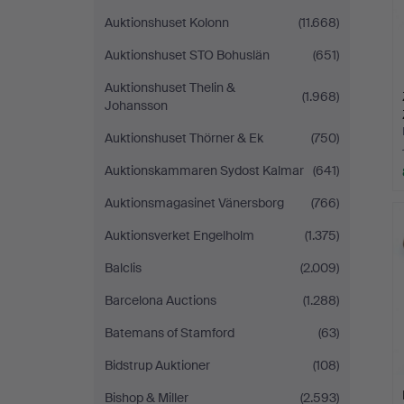
Auktionshuset Kolonn
(11.668)
Auktionshuset STO Bohuslän
(651)
Auktionshuset Thelin &
(1.968)
Johansson
Auktionshuset Thörner & Ek
(750)
Auktionskammaren Sydost Kalmar
(641)
Auktionsmagasinet Vänersborg
(766)
Auktionsverket Engelholm
(1.375)
Balclis
(2.009)
Barcelona Auctions
(1.288)
Batemans of Stamford
(63)
Bidstrup Auktioner
(108)
Bishop & Miller
(2.593)