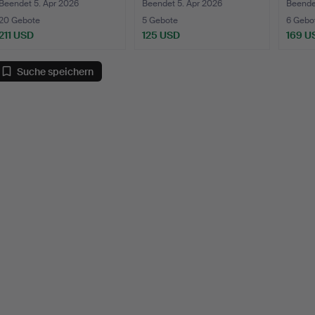
Rokokostil, durchbroc…
Rokokostil, d…
Beendet 5. Apr 2026
Beendet 5. Apr 2026
Beende
20 Gebote
5 Gebote
6 Gebo
211 USD
125 USD
169 U
Suche speichern