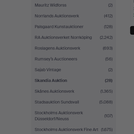
Mauritz Widforss
(2)
Norrlands Auktionsverk
(412)
Palsgaard Kunstauktioner
(128)
RA Auktionsverket Norrköping
(2.242)
Roslagens Auktionsverk
(693)
Rumsey’s Auctioneers
(56)
Sajab Vintage
(2)
Skandia Auktion
(28)
Skånes Auktionsverk
(1.365)
Stadsauktion Sundsvall
(5.088)
Stockholms Auktionsverk
(107)
Düsseldorf/Neuss
Stockholms Auktionsverk Fine Art
(1.675)