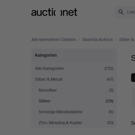
Auctionet.com
Alle beendeten Objekte
/
Skandia Auktion
/
Silber &
Silber
Kategorien
S
bei
Alle Kategorien
(732)
Silber & Metall
(47)
Skandia
Neusilber
(3)
Auktion
Silber
(28)
Sonstige Metallobjekte
(6)
E
Zinn, Messing & Kupfer
(10)
S