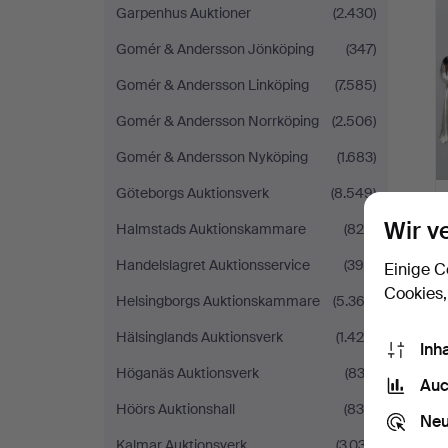
Garpenhus Auktioner
(2.430)
Gomér & Andersson Jönköping
(347)
Gomér & Andersson Linköping
(7.585)
Gomér & Andersson Norrköping
(2.506)
Gomér & Andersson Nyköping
(1.683)
Göteborgs Auktionsverk
(8.549)
Wir v
Halmstads Auktionskammare
(825)
Handelslagret Auktionsservice
(390)
Einige C
Cookies,
Helsingborgs Auktionskammare
(5.363)
Hälsinglands Auktionsverk
(1.426)
Inh
Höganäs Auktionsverk
(833)
Auc
Höörs Auktionshall
(834)
Neu
Kalmar Auktionsverk
(3.037)