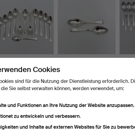
BESTECK, 12 dlr, Silber,
LÖFFEL, 2 Stk. Silber,
BESTEC
Modell Chippendal…
18./19. Jahrhundert…
Haga, 
erwenden Cookies
Beendet 16. Apr 2026
Beendet 16. Apr 2026
Beendet
8 Gebote
9 Gebote
5 Gebo
ookies sind für die Nutzung der Dienstleistung erforderlich. D
227 USD
211 USD
977 U
 die Sie selbst verwalten können, werden verwendet, um:
alte und Funktionen an Ihre Nutzung der Website anzupassen.
tionet zu entwickeln und verbessern.
igkeiten und Inhalte auf externen Websites für Sie zu bewerb