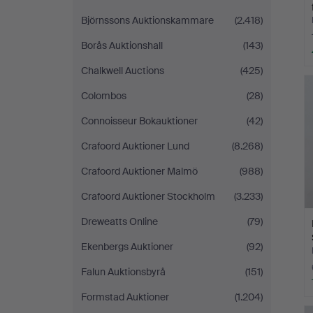
Björnssons Auktionskammare
(2.418)
Borås Auktionshall
(143)
Chalkwell Auctions
(425)
Colombos
(28)
Connoisseur Bokauktioner
(42)
Crafoord Auktioner Lund
(8.268)
Crafoord Auktioner Malmö
(988)
Crafoord Auktioner Stockholm
(3.233)
Dreweatts Online
(79)
Ekenbergs Auktioner
(92)
Falun Auktionsbyrå
(151)
Formstad Auktioner
(1.204)