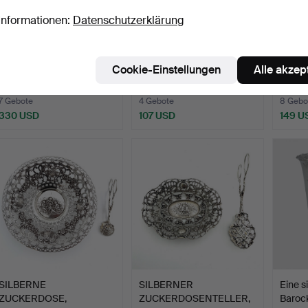
Informationen:
Datenschutzerklärung
JACOB ÄNGMAN.
Schale, Silber, Rokokostil,
ZUCKE
Cookie-Einstellungen
Alle akzep
Kaffeelöffel, 16 Stück, Silb…
durchbrochenes…
Silbe
Beendet 10. Apr 2026
Beendet 9. Apr 2026
Beende
7 Gebote
4 Gebote
8 Gebo
330 USD
107 USD
149 U
SILBERNE
SILBERNER
Eine s
ZUCKERDOSE,
ZUCKERDOSENTELLER,
Barock