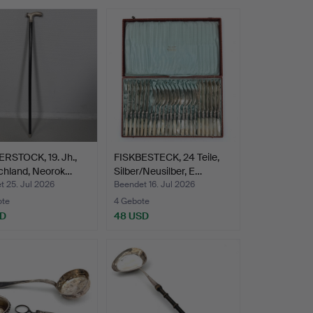
RSTOCK, 19. Jh.,
FISKBESTECK, 24 Teile,
chland, Neorok…
Silber/Neusilber, E…
t 25. Jul 2026
Beendet 16. Jul 2026
ote
4 Gebote
SD
48 USD