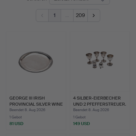
1
…
209
GEORGE III IRISH
4 SILBER-EIERBECHER
PROVINCIAL SILVER WINE
UND 2 PFEFFERSTREUER.
FU…
…
Beendet 8. Aug 2026
Beendet 8. Aug 2026
1 Gebot
1 Gebot
81 USD
149 USD