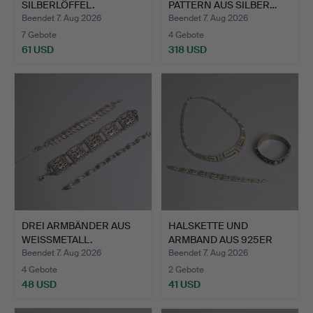
SILBERLÖFFEL.
PATTERN AUS SILBER…
Beendet 7. Aug 2026
Beendet 7. Aug 2026
7 Gebote
4 Gebote
61 USD
318 USD
DREI ARMBÄNDER AUS
HALSKETTE UND
WEISSMETALL.
ARMBAND AUS 925ER
SILBER MIT…
Beendet 7. Aug 2026
Beendet 7. Aug 2026
4 Gebote
2 Gebote
48 USD
41 USD