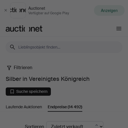
Auctionet
Anzeigen
Schließen
Verfügbar auf Google Play
Auctionet.com
Filtrieren
Silber
Silber in Vereinigtes Königreich
in
Suche speichern
Vereinigtes
Laufende Auktionen
Endpreise
(14 492)
Königreich
Endpreise
Sortieren