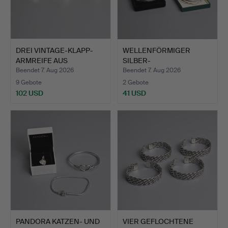
DREI VINTAGE-KLAPP-
WELLENFÖRMIGER
ARMREIFE AUS
SILBER-
STERLINGSI…
MANSCHETTENARMBREI
Beendet 7. Aug 2026
Beendet 7. Aug 2026
FE…
9 Gebote
2 Gebote
102 USD
41 USD
PANDORA KATZEN- UND
VIER GEFLOCHTENE