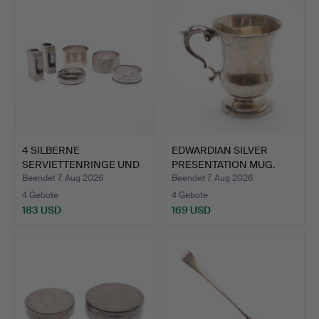
4 SILBERNE
EDWARDIAN SILVER
SERVIETTENRINGE UND
PRESENTATION MUG.
EIN PAAR ST…
Beendet 7. Aug 2026
Beendet 7. Aug 2026
4 Gebote
4 Gebote
183 USD
169 USD