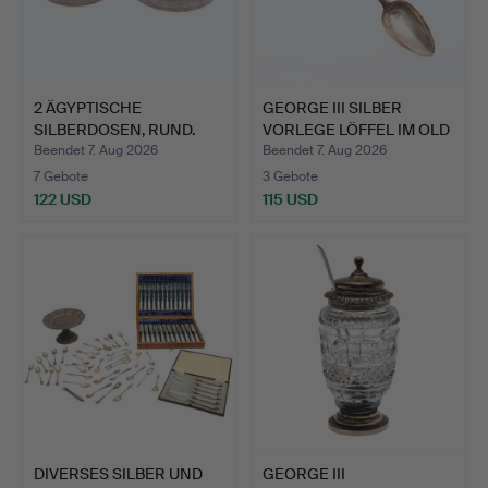
2 ÄGYPTISCHE
GEORGE III SILBER
SILBERDOSEN, RUND.
VORLEGE LÖFFEL IM OLD
EN…
Beendet 7. Aug 2026
Beendet 7. Aug 2026
7 Gebote
3 Gebote
122 USD
115 USD
DIVERSES SILBER UND
GEORGE III