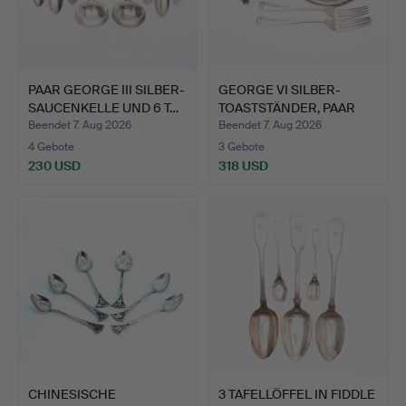
PAAR GEORGE III SILBER-
GEORGE VI SILBER-
SAUCENKELLE UND 6 T…
TOASTSTÄNDER, PAAR
GEORGE…
Beendet 7. Aug 2026
Beendet 7. Aug 2026
4 Gebote
3 Gebote
230 USD
318 USD
CHINESISCHE
3 TAFELLÖFFEL IN FIDDLE