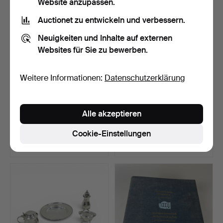
Website anzupassen.
Auctionet zu entwickeln und verbessern.
Neuigkeiten und Inhalte auf externen
Websites für Sie zu bewerben.
Weitere Informationen:
Datenschutzerklärung
KLEINE GRUPPE
KONVOLUT
Alle akzeptieren
SILBERLÖFFEL,
VERSILBERTES
SERVIETTENRING.
TAFELGERÄT (MENGE).
Beendet 5. Aug 2026
Beendet 5. Aug 2026
Cookie-Einstellungen
4 Gebote
1 Gebot
95 USD
34 USD