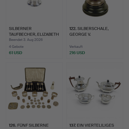
SILBERNER
122
.
SILBERSCHALE,
TAUFBECHER, ELIZABETH
GEORGE V.
II.
Beendet 3. Aug 2026
4 Gebote
Verkauft
61 USD
216 USD
126
.
FÜNF SILBERNE
137
.
EIN VIERTELILIGES