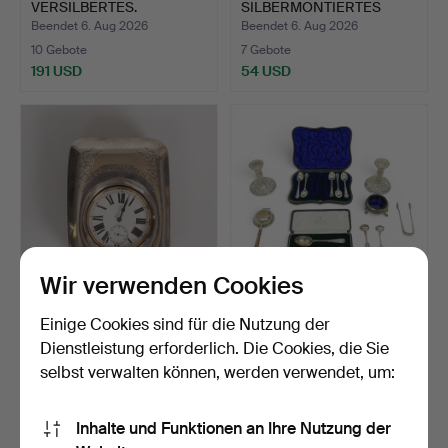
VERSILBERTES.
SILBERMONTIERTES
KONFITÜRENGLAS…
Beendet 6. Aug 2026
Beendet 6. Aug 2026
10 Gebote
7 Gebote
191 USD
54 USD
Wir verwenden Cookies
SILBERNES
KONVOLUT
Einige Cookies sind für die Nutzung der
REISEUHRENGEHÄUSE
SILBERGEGENSTÄNDE
Dienstleistung erforderlich. Die Cookies, die Sie
MIT TASCHENUHR…
DARUNTER SCHOTT…
Beendet 6. Aug 2026
Beendet 6. Aug 2026
selbst verwalten können, werden verwendet, um:
4 Gebote
19 Gebote
189 USD
270 USD
Inhalte und Funktionen an Ihre Nutzung der