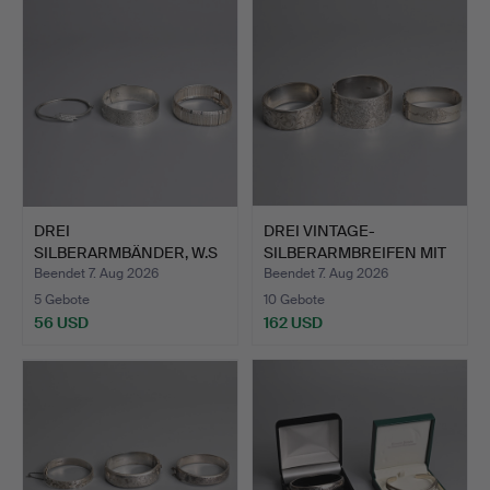
DREI
DREI VINTAGE-
SILBERARMBÄNDER, W.S
SILBERARMBREIFEN MIT
LTD SILVER, ITAL…
SCHARNIE…
Beendet 7. Aug 2026
Beendet 7. Aug 2026
5 Gebote
10 Gebote
56 USD
162 USD