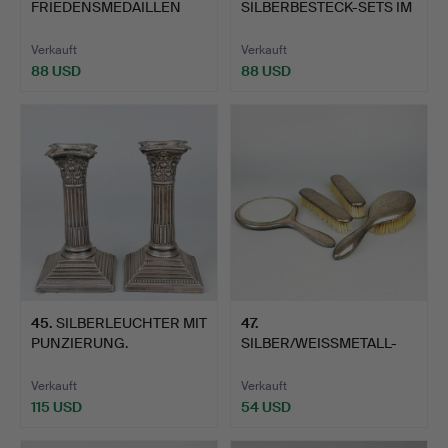
FRIEDENSMEDAILLEN
SILBERBESTECK-SETS IM
AUS STERLINGSILBER.
ETUI.
Verkauft
Verkauft
88 USD
88 USD
45
.
SILBERLEUCHTER MIT
47
.
PUNZIERUNG.
SILBER/WEISSMETALL-
FRISIERTISCH-
ACCESSOIRE…
Verkauft
Verkauft
115 USD
54 USD