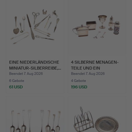
EINE NIEDERLÄNDISCHE
4 SILBERNE MENAGEN-
MINIATUR-SILBERREIBE,…
TEILE UND EIN
EIERBECHE…
Beendet 7. Aug 2026
Beendet 7. Aug 2026
6 Gebote
4 Gebote
61 USD
196 USD