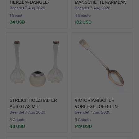
HERZEN-DANGLE-
MANSCHETTENARMBÄN
CHARM ZU…
DER AUS …
Beendet 7. Aug 2026
Beendet 7. Aug 2026
1 Gebot
4 Gebote
34 USD
102 USD
STREICHHOLZHALTER
VICTORIANISCHER
AUS GLAS MIT
VORLEGE LÖFFEL IN
SILBERMONTU…
FIDDLE P…
Beendet 7. Aug 2026
Beendet 7. Aug 2026
3 Gebote
3 Gebote
48 USD
149 USD