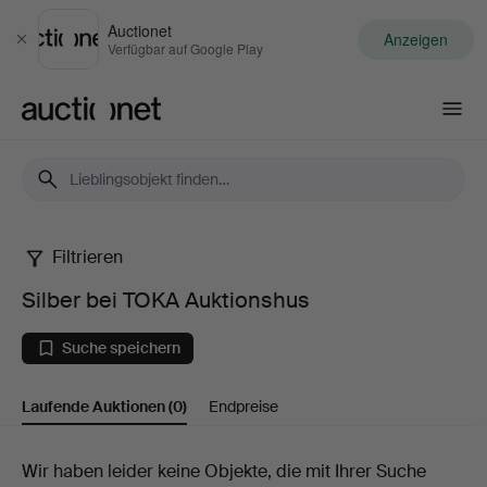
Auctionet
Anzeigen
Schließen
Verfügbar auf Google Play
Auctionet.com
Filtrieren
Silber
Silber bei TOKA Auktionshus
bei
Suche speichern
TOKA
Laufende Auktionen
(0)
Endpreise
Auktionshus
Laufende
Wir haben leider keine Objekte, die mit Ihrer Suche