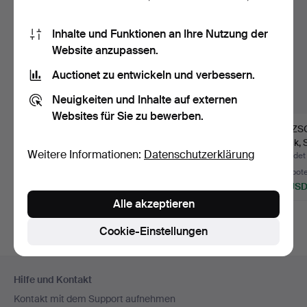
Inhalte und Funktionen an Ihre Nutzung der
Website anzupassen.
Auctionet zu entwickeln und verbessern.
Neuigkeiten und Inhalte auf externen
Websites für Sie zu bewerben.
MOCKLÖFFEL/KAFFEE
SILBER LÖFFELN 5
SALZSC
LÖFFEL 12 Stück Silber,
Stück MILIUS Norway,
Stück, 
Weitere Informationen:
Datenschutzerklärung
M…
gest…
blaue…
Beendet 28. Jul 2025
Beendet 22. Jan 2026
Beendet 
6 Gebote
6 Gebote
6 Gebot
64 USD
106 USD
85 US
Alle akzeptieren
Cookie-Einstellungen
Fußzeilen-
Hilfe und Kontakt
Navigation
Kontakt mit dem Support aufnehmen