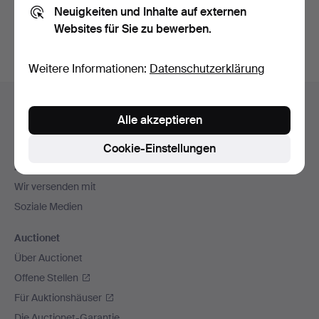
Neuigkeiten und Inhalte auf externen
Archiv
suchen.
Websites für Sie zu bewerben.
Weitere Informationen:
Datenschutzerklärung
Fußzeilen-
Hilfe und Kontakt
Navigation
Alle akzeptieren
Kontakt mit dem Support aufnehmen
Alle Auktionshäuser
Cookie-Einstellungen
Zahlungsweisen
Wir versenden mit
Soziale Medien
Auctionet
Über Auctionet
Offene Stellen
Für Auktionshäuser
Die Auctionet-Garantie