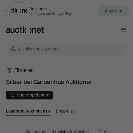
Auctionet
Anzeigen
Schließen
Verfügbar auf Google Play
Auctionet.com
Filtrieren
Silber
Silber bei Garpenhus Auktioner
bei
Suche speichern
Garpenhus
Laufende Auktionen
(1)
Endpreise
Auktioner
Laufende
Sortieren