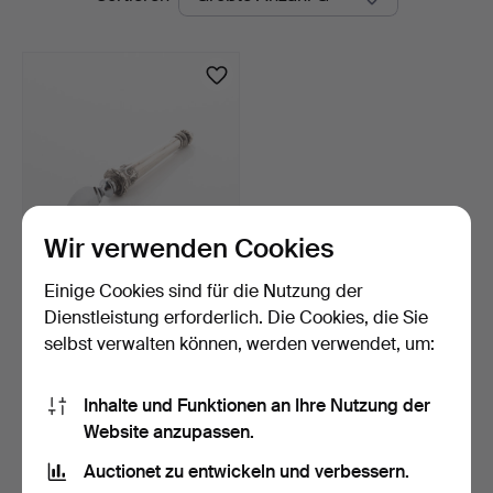
Auktionen
Wir verwenden Cookies
Einige Cookies sind für die Nutzung der
TINTENLÖSCHER, Silber,
Schweden 1920.
Dienstleistung erforderlich. Die Cookies, die Sie
2 Tage
selbst verwalten können, werden verwendet, um:
1 Gebot
32 USD
Inhalte und Funktionen an Ihre Nutzung der
Website anzupassen.
Suche speichern
Auctionet zu entwickeln und verbessern.
Sie können auch in
Beendete Auktionen aus unserem