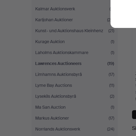
Kalmar Auktionsverk
(8)
Karljohan Auktioner
(24)
Kunst- und Auktionshaus Kleinhenz
(21)
Kurage Auktion
(1)
Laholms Auktionskammare
(1)
Lawrences Auctioneers
(19)
Limhamns Auktionsbyrå
(17)
Lyme Bay Auctions
(11)
Lysekils Auktionsbyrå
(2)
Ma San Auction
(1)
Markus Auktioner
(17)
S
Norrlands Auktionsverk
(24)