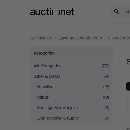
Auctionet.com
Alle Objekte
/
Lawrences Auctioneers
/
Silber & Met
Silber
Kategorien
S
bei
Alle Kategorien
(771)
Silber & Metall
(79)
Lawrences
Neusilber
(18)
Auctioneers
Silber
(19)
Sonstige Metallobjekte
(11)
Zinn, Messing & Kupfer
(31)
L