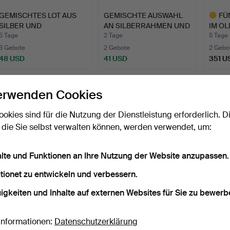
GEMISCHTES LOT AUS
GEMISCHTE AUSWAHL
FÜ
SILBER UND
AN SILBERRAHMEN UND
IM OL
VERSILBERTEM.
PARF…
PATTE
5 Tage
2 Tage
5 Tage
3 Gebote
2 Gebote
2 Gebo
48 USD
41 USD
351 U
Ausgewä
Objekt
erwenden Cookies
ookies sind für die Nutzung der Dienstleistung erforderlich. D
 die Sie selbst verwalten können, werden verwendet, um:
alte und Funktionen an Ihre Nutzung der Website anzupassen.
tionet zu entwickeln und verbessern.
AUSWAHL AN
KLEINES
UNTE
igkeiten und Inhalte auf externen Websites für Sie zu bewerb
PARFÜMFLAKONS MIT
SILBERKONVOLUT.
STÄN
SILBERMONTUR.
STER
3 Tage
5 Tage
5 Tage
1 Gebot
1 Gebot
1 Gebot
Informationen:
Datenschutzerklärung
34 USD
68 USD
34 U