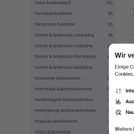
Falun Auktionsbyrå
(15)
Formstad Auktioner
(9)
Garpenhus Auktioner
(2)
Gomér & Andersson Jönköping
(3)
Gomér & Andersson Linköping
(11)
Wir v
Gomér & Andersson Norrköping
(5)
Einige C
Gomér & Andersson Nyköping
(7)
Cookies,
Göteborgs Auktionsverk
(71)
Halmstads Auktionskammare
(19)
Inh
Handelslagret Auktionsservice
(2)
Auc
Helsingborgs Auktionskammare
(9)
Neu
Höganäs Auktionsverk
(4)
Weitere 
Höörs Auktionshall
(4)