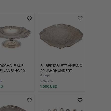
ERSCHALE AUF
SILBERTABLETT, ANFANG
L, ANFANG 20.
20. JAHRHUNDERT.
HU…
4 Tage
te
9 Gebote
SD
1.000 USD