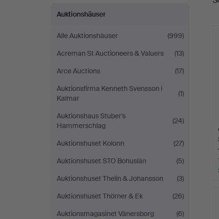
S
A
Auktionshäuser
Alle Auktionshäuser
(999)
Acreman St Auctioneers & Valuers
(13)
Arce Auctions
(17)
Auktionsfirma Kenneth Svensson i
(1)
Kalmar
Auktionshaus Stuber's
(24)
Hammerschlag
Auktionshuset Kolonn
(27)
Auktionshuset STO Bohuslän
(5)
Auktionshuset Thelin & Johansson
(3)
Auktionshuset Thörner & Ek
(26)
Auktionsmagasinet Vänersborg
(6)