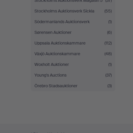
Stockholms Auktionsverk Magasin 5
(37)
Stockholms Auktionsverk Sickla
(55)
Södermanlands Auktionsverk
(1)
Sørensen Auktioner
(6)
Uppsala Auktionskammare
(112)
Växjö Auktionskammare
(48)
Woxholt Auktioner
(1)
Young's Auctions
(37)
Örebro Stadsauktioner
(3)
Fußzeilen-