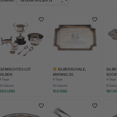
ortieren
uktionen
GEMISCHTES LOT
SILBERSCHALE,
SILB
SILBER.
ANFANG 20.
SOCKE
JAHRHUNDERT.
JAHR
4 Tage
4 Tage
4 Tage
13 Gebote
10 Gebote
9 Gebo
353 USD
153 USD
187 U
Ausgewähltes
Objekt