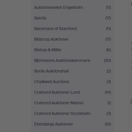
Auktionsverket Engelholm
(11)
Balclis
(17)
Batemans of Stamford
(11)
Bidstrup Auktioner
(17)
Bishop & Miller
(6)
Björnssons Auktionskammare
(30)
Borås Auktionshall
(2)
Chalkwell Auctions
(3)
Crafoord Auktioner Lund
(14)
Crafoord Auktioner Malmö
(1)
Crafoord Auktioner Stockholm
(3)
Ekenbergs Auktioner
(19)