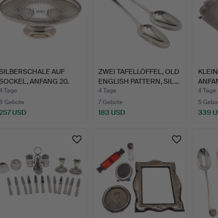
SILBERSCHALE AUF
ZWEI TAFELLÖFFEL, OLD
KLEIN
SOCKEL, ANFANG 20.
ENGLISH PATTERN, SIL…
ANFAN
JAHRHU…
JAHR
4 Tage
4 Tage
4 Tage
8 Gebote
7 Gebote
5 Gebo
257 USD
183 USD
339 