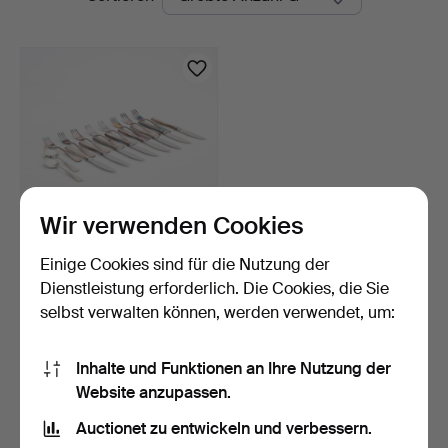
Auktionen
Wir verwenden Cookies
Einige Cookies sind für die Nutzung der
BESTECK, Silber, Modell
"Uppsala", 18 Teil…
Dienstleistung erforderlich. Die Cookies, die Sie
9 Tage
selbst verwalten können, werden verwendet, um:
Schätzwert
1.051 USD
Inhalte und Funktionen an Ihre Nutzung der
Website anzupassen.
Suche speichern
Auctionet zu entwickeln und verbessern.
Sie können auch in
Beendete Auktionen aus unserem