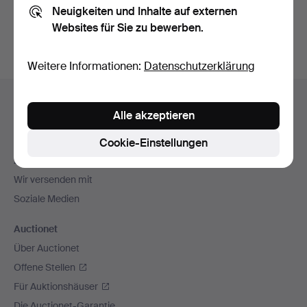
Neuigkeiten und Inhalte auf externen
Archiv
suchen.
Websites für Sie zu bewerben.
Weitere Informationen:
Datenschutzerklärung
Fußzeilen-
Hilfe und Kontakt
Navigation
Alle akzeptieren
Kontakt mit dem Support aufnehmen
Alle Auktionshäuser
Cookie-Einstellungen
Zahlungsweisen
Wir versenden mit
Soziale Medien
Auctionet
Über Auctionet
Offene Stellen
Für Auktionshäuser
Die Auctionet-Garantie