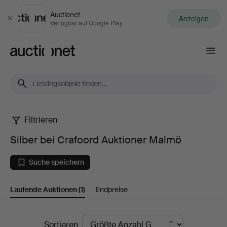
Auctionet
Anzeigen
Schließen
Verfügbar auf Google Play
Auctionet.com
Filtrieren
Silber
Silber bei Crafoord Auktioner Malmö
bei
Suche speichern
Crafoord
Laufende Auktionen
(1)
Endpreise
Auktioner
Malmö
Laufende
Sortieren