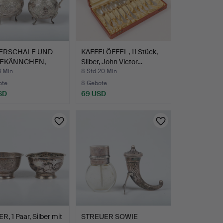
ERSCHALE UND
KAFFELÖFFEL, 11 Stück,
EKÄNNCHEN,
Silber, John Victor…
 mit…
3 Min
8 Std 20 Min
ote
8 Gebote
SD
69 USD
, 1 Paar, Silber mit
STREUER SOWIE