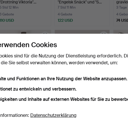
"Drottning Viktoria"…
"Engelsk Snäck" und "S…
gravi
5 Std 12 Min
7 Std 11 Min
3 Tage
6 Gebote
4 Gebote
4 Gebo
110 USD
122 USD
74 US
erwenden Cookies
ookies sind für die Nutzung der Dienstleistung erforderlich. D
 die Sie selbst verwalten können, werden verwendet, um:
alte und Funktionen an Ihre Nutzung der Website anzupassen.
tionet zu entwickeln und verbessern.
ZANGEN SOWIE
PUNSCHBECHER, 12
PEHR
SCHAUFEL, 3 Teile, Silber.
Stück, Silber mit
Esslöf
igkeiten und Inhalte auf externen Websites für Sie zu bewerb
gehämme…
1 Tag
6 Tage
6 Tage
1 Gebot
1 Gebot
1 Gebot
32 USD
32 USD
32 US
Informationen:
Datenschutzerklärung