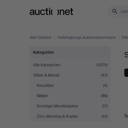
Auctionet.com
Alle Objekte
/
Helsingborgs Auktionskammare
/
Sil
Silber
Kategorien
bei
Alle Kategorien
(1.079)
Silber & Metall
(47)
Helsingborgs
Neusilber
(4)
Auktionskammare
Silber
(16)
Sonstige Metallobjekte
(17)
L
S
Zinn, Messing & Kupfer
(10)
A