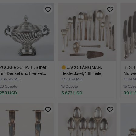
ZUCKERSCHALE, Silber
JACOB ÄNGMAN.
BESTEC
mit Deckel und Henkel…
Besteckset, 138 Teile,
Norwe
„Rose…
3 Std 43 Min
7 Std 58 Min
7 Std 5
20 Gebote
15 Gebote
15 Geb
253 USD
5.673 USD
391 U
Ausgewähltes
Objekt