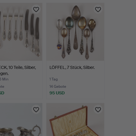
K, 10 Teile, Silber,
LÖFFEL, 7 Stück, Silber.
gen.
6 Min
1 Tag
ote
14 Gebote
SD
95 USD