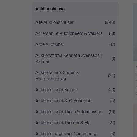
Auktionshäuser
Alle Auktionshäuser
(998)
Acreman St Auctioneers & Valuers
(13)
Arce Auctions
(17)
Auktionsfirma Kenneth Svensson i
(1)
Kalmar
Auktionshaus Stuber's
(24)
Hammerschlag
Auktionshuset Kolonn
(23)
Auktionshuset STO Bohuslän
(5)
Auktionshuset Thelin & Johansson
(10)
Auktionshuset Thörner & Ek
(27)
Auktionsmagasinet Vänersborg
(6)