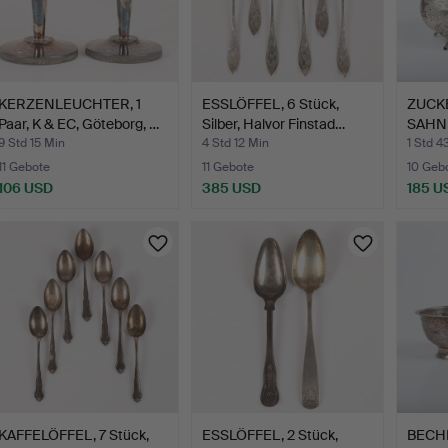
KERZENLEUCHTER, 1
ESSLÖFFEL, 6 Stück,
ZUCK
Paar, K & EC, Göteborg, …
Silber, Halvor Finstad…
SAHN
Silber
9 Std 15 Min
4 Std 12 Min
1 Std 4
11 Gebote
11 Gebote
10 Geb
106 USD
385 USD
185 U
KAFFELÖFFEL, 7 Stück,
ESSLÖFFEL, 2 Stück,
BECHER