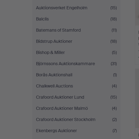
Auktionsverket Engelholm
(15)
Balclis
(18)
Batemans of Stamford
(11)
Bidstrup Auktioner
(18)
Bishop & Miller
(5)
Björnssons Auktionskammare
(31)
Borås Auktionshall
(1)
Chalkwell Auctions
(4)
Crafoord Auktioner Lund
(15)
Crafoord Auktioner Malmö
(4)
Crafoord Auktioner Stockholm
(2)
Ekenbergs Auktioner
(7)