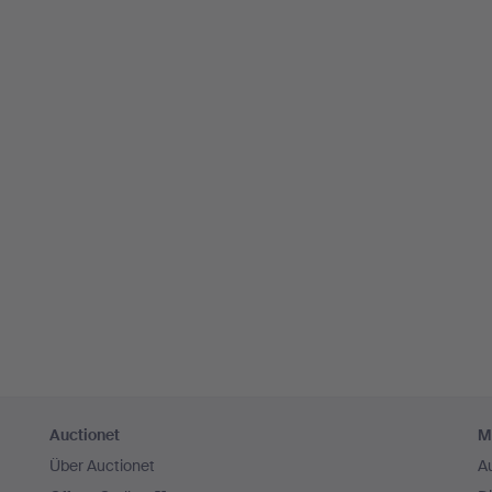
Auctionet
M
Über Auctionet
A