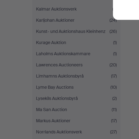
Kalmar Auktionsverk
(3)
S
Karljohan Auktioner
(24)
Kunst- und Auktionshaus Kleinhenz
(26)
Kurage Auktion
(1)
Laholms Auktionskammare
(1)
Lawrences Auctioneers
(20)
Limhamns Auktionsbyrå
(17)
Lyme Bay Auctions
(10)
Lysekils Auktionsbyrå
(2)
Ma San Auction
(11)
Markus Auktioner
(17)
Norrlands Auktionsverk
(27)