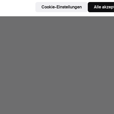
Suche speichern
Cookie-Einstellungen
Alle akzep
ie können auch in
Beendete Auktionen aus unserem Archiv
su