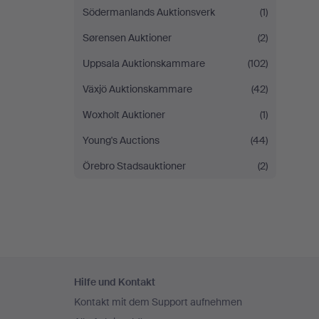
Södermanlands Auktionsverk
(1)
Sørensen Auktioner
(2)
Uppsala Auktionskammare
(102)
Växjö Auktionskammare
(42)
Woxholt Auktioner
(1)
Young's Auctions
(44)
Örebro Stadsauktioner
(2)
Fußzeilen-
Hilfe und Kontakt
Navigation
Kontakt mit dem Support aufnehmen