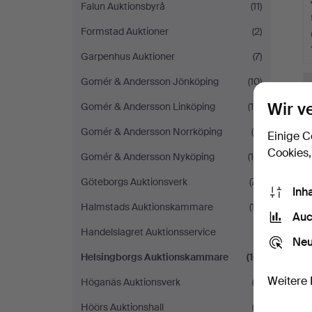
Falun Auktionsbyrå
(11)
Formstad Auktioner
(2)
Garpenhus Auktioner
(7)
Gomér & Andersson Jönköping
(10)
Wir v
Gomér & Andersson Linköping
(15)
Gomér & Andersson Norrköping
(4)
Einige C
Cookies,
Gomér & Andersson Nyköping
(14)
Göteborgs Auktionsverk
(71)
Inh
Halmstads Auktionskammare
(17)
Auc
Handelslagret Auktionsservice
(1)
Neu
Helsingborgs Auktionskammare
(16)
Weitere 
Höganäs Auktionsverk
(2)
Höörs Auktionshall
(2)