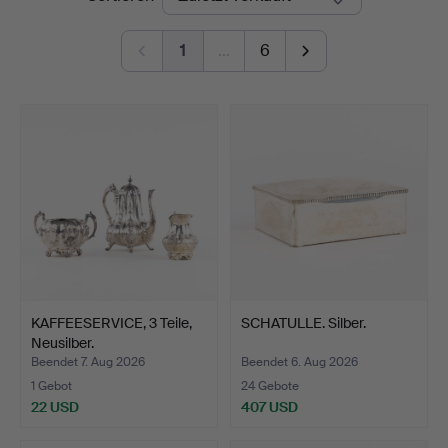
Auktioner
1
…
6
KAFFEESERVICE, 3 Teile,
SCHATULLE. Silber.
Neusilber.
Beendet 7. Aug 2026
Beendet 6. Aug 2026
1 Gebot
24 Gebote
22 USD
407 USD