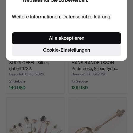
Websites für Sie zu bewerben.
Weitere Informationen:
Datenschutzerklärung
Alle akzeptieren
Cookie-Einstellungen
SUPPLÖFFEL, Silber,
HANS B ANDERSSON.
datiert 1732.
Puderdose, Silber, Tyrin…
Beendet 18. Jul 2026
Beendet 18. Jul 2026
21 Gebote
15 Gebote
140 USD
136 USD