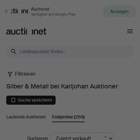
Auctionet
Anzeigen
Schließen
Verfügbar auf Google Play
Auctionet.com
Filtrieren
Silber
Silber & Metall bei Karljohan Auktioner
&
Suche speichern
Metall
Laufende Auktionen
Endpreise
(250)
bei
Karljohan
Endpreise
Sortieren