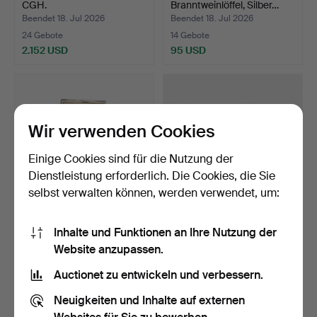
CGH.
Branntweinlöffel, Silber…
Beendet 18. Jul 2026
Beendet 18. Jul 2026
24 Gebote
14 Gebote
2.152 USD
95 USD
Wir verwenden Cookies
Einige Cookies sind für die Nutzung der
Dienstleistung erforderlich. Die Cookies, die Sie
selbst verwalten können, werden verwendet, um:
HANS B ANDERSSON.
SUPPLÖFFEL. Silber, JPH
Inhalte und Funktionen an Ihre Nutzung der
Deckeldose, Silber, Tyri…
& Sn, 1889.
Website anzupassen.
Beendet 18. Jul 2026
Beendet 18. Jul 2026
5 Gebote
10 Gebote
Auctionet zu entwickeln und verbessern.
85 USD
69 USD
Neuigkeiten und Inhalte auf externen