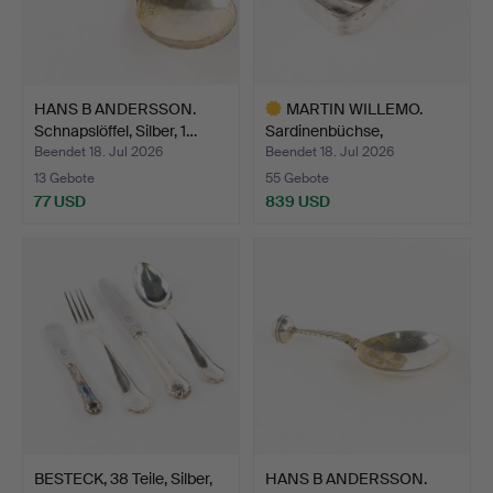
HANS B ANDERSSON.
MARTIN WILLEMO.
Schnapslöffel, Silber, 1…
Sardinenbüchse,
Sterlingsi…
Beendet 18. Jul 2026
Beendet 18. Jul 2026
13 Gebote
55 Gebote
77 USD
839 USD
Ausgewähltes
Objekt
BESTECK, 38 Teile, Silber,
HANS B ANDERSSON.