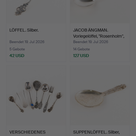
LÖFFEL. Silber.
JACOB ÄNGMAN.
Vorlegelöffel, "Rosenholm",
…
Beendet 19. Jul 2026
Beendet 19. Jul 2026
5 Gebote
14 Gebote
42 USD
127 USD
VERSCHIEDENES
SUPPENLÖFFEL. Silber,