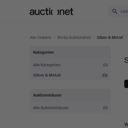
Auctionet.com
Alle Objekte
/
Borås Auktionshall
/
Silber & Metall
Silber
Kategorien
S
&
Alle Kategorien
(0)
Silber & Metall
(0)
Metall
bei
Auktionshäuser
Borås
Alle Auktionshäuser
(0)
Auktionshall
L
W