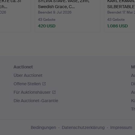
KTE ca. 31
SYLVIA STAVE. VASE, Zinn,
KARL EKMAN.
ich…
Swedish Grace, C…
SILBERTABLET
735…
2026
Beendet 9. Jul 2026
Beendet 17. Mai
43 Gebote
43 Gebote
420 USD
1.086 USD
Auctionet
M
Über Auctionet
A
Offene Stellen
D
Für Auktionshäuser
A
Die Auctionet-Garantie
Kü
T
Bedingungen
Datenschutzerklärung
Impressum