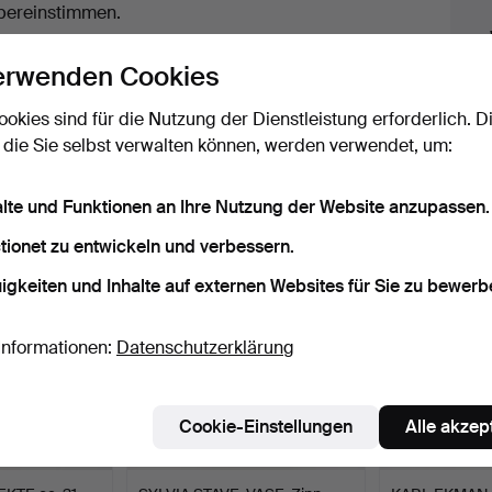
uktionen
bereinstimmen.
licken Sie oben auf
“Suche speichern”
, um eine
erwenden Cookies
ail zu erhalten, sobald dieses Objekt
ereingekommen ist.
ookies sind für die Nutzung der Dienstleistung erforderlich. D
 die Sie selbst verwalten können, werden verwendet, um:
 Archiv, die mit Ihrer Suche übereinsti
alte und Funktionen an Ihre Nutzung der Website anzupassen.
tionet zu entwickeln und verbessern.
igkeiten und Inhalte auf externen Websites für Sie zu bewerb
Informationen:
Datenschutzerklärung
Cookie-Einstellungen
Alle akzep