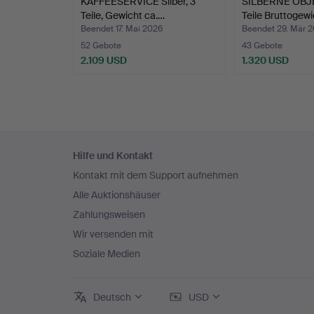
KAFFEESERVICE Silber, 3
SILBERNE OBJE
Teile, Gewicht ca.…
Teile Bruttogew
Beendet 17. Mai 2026
Beendet 29. Mär 
52 Gebote
43 Gebote
2.109 USD
1.320 USD
Fußzeilen-
Hilfe und Kontakt
Navigation
Kontakt mit dem Support aufnehmen
Alle Auktionshäuser
Zahlungsweisen
Wir versenden mit
Soziale Medien
Deutsch
USD