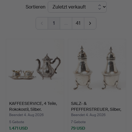
Endpreise
Sortieren
Auktionsverk
Göteborg
1
…
41
KAFFEESERVICE, 4 Teile,
SALZ- &
Rokokostil, Silber.
PFEFFERSTREUER, Silber,
Birmingham…
Beendet 4. Aug 2026
Beendet 4. Aug 2026
5 Gebote
7 Gebote
1.471 USD
79 USD