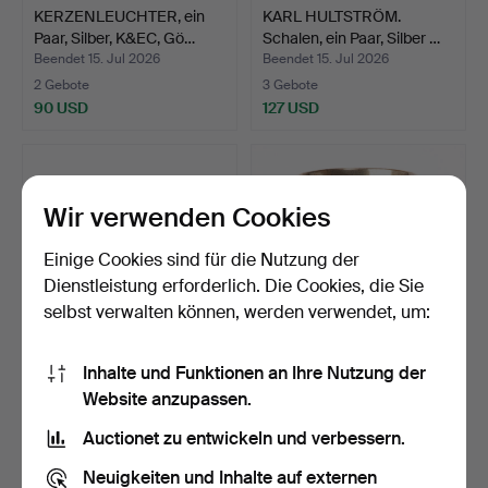
KERZENLEUCHTER, ein
KARL HULTSTRÖM.
Paar, Silber, K&EC, Gö…
Schalen, ein Paar, Silber …
Beendet 15. Jul 2026
Beendet 15. Jul 2026
2 Gebote
3 Gebote
90 USD
127 USD
Wir verwenden Cookies
Einige Cookies sind für die Nutzung der
Dienstleistung erforderlich. Die Cookies, die Sie
selbst verwalten können, werden verwendet, um:
Inhalte und Funktionen an Ihre Nutzung der
SAHNEKÄNNCHEN,
BECHER. Silber, GAB, 1953.
Website anzupassen.
ZUCKERDOSE und
TABLETT. Sil…
Beendet 13. Jul 2026
Beendet 13. Jul 2026
Auctionet zu entwickeln und verbessern.
4 Gebote
1 Gebot
368 USD
158 USD
Neuigkeiten und Inhalte auf externen