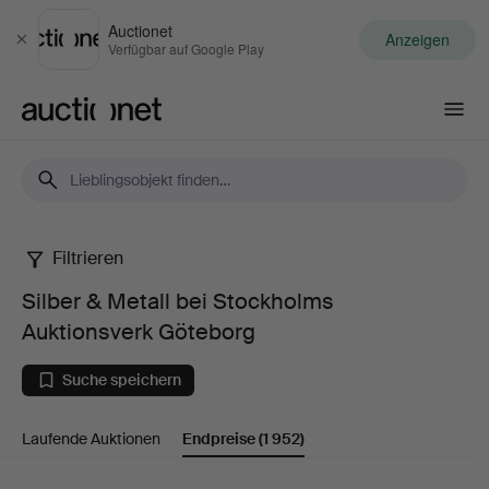
Auctionet
Anzeigen
Schließen
Verfügbar auf Google Play
Auctionet.com
Filtrieren
Silber
Silber & Metall bei Stockholms
&
Auktionsverk Göteborg
Metall
Suche speichern
bei
Laufende Auktionen
Endpreise
(1 952)
Stockholms