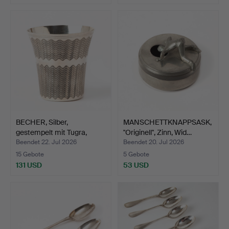
BECHER, Silber,
MANSCHETTKNAPPSASK,
gestempelt mit Tugra,
"Originell", Zinn, Wid…
Sult…
Beendet 22. Jul 2026
Beendet 20. Jul 2026
15 Gebote
5 Gebote
131 USD
53 USD