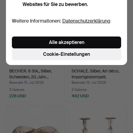
Websites für Sie zu bewerben.
Weitere Informationen:
Datenschutzerklärung
Alle akzeptieren
Cookie-Einstellungen
BECHER. 6 Stk., Silber,
SCHALE. Silber, Art déco,
Schweden, 20. Jahr…
importgestempelt.
Beendet 13. Jul 2026
Beendet 13. Jul 2026
3 Gebote
3 Gebote
228 USD
442 USD