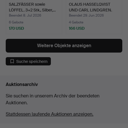
SALZFÄSSER sowie
OLAUS HASSELQVIST
LÖFFEL. 3+2 Stk., Silber,…
UND CARL LINDGREN.
Beche…
Beendet 8. Jul 2026
Beendet 29. Jun 2026
6 Gebote
4 Gebote
170 USD
166 USD
Weitere Objekte anzeigen
Suche speichern
Auktionsarchiv
Sie suchen in unserem Archiv der beendeten
Auktionen.
Stattdessen laufende Auktionen anzeigen.