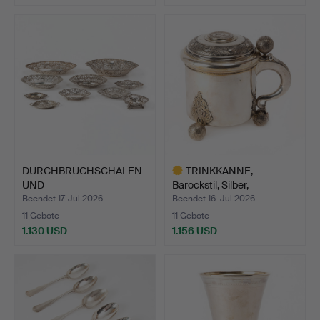
DURCHBRUCHSCHALEN
TRINKKANNE,
UND
Barockstil, Silber,
DURCHBRUCHSCHALEN.
Stockholm,…
Beendet 17. Jul 2026
Beendet 16. Jul 2026
9…
11 Gebote
11 Gebote
1.130 USD
1.156 USD
Ausgewähltes
Objekt