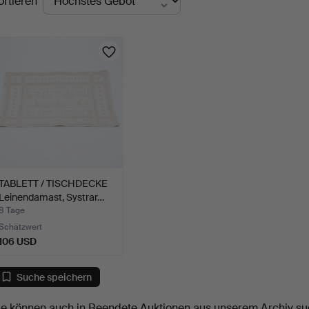
ortieren
uktionen
TABLETT / TISCHDECKE
Leinendamast, Systrar…
8 Tage
Schätzwert
106 USD
Suche speichern
ie können auch in
Beendete Auktionen aus unserem Archiv
su