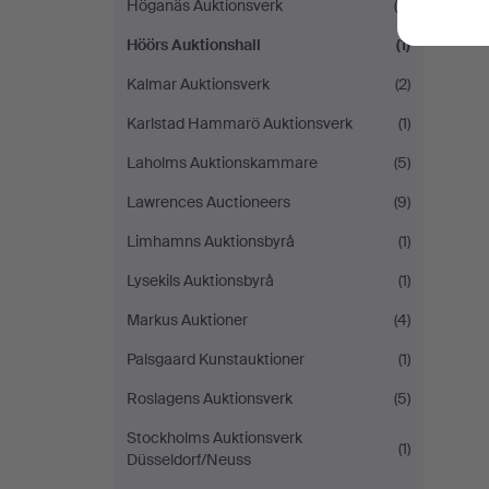
Höganäs Auktionsverk
(4)
Höörs Auktionshall
(1)
Kalmar Auktionsverk
(2)
Karlstad Hammarö Auktionsverk
(1)
Laholms Auktionskammare
(5)
Lawrences Auctioneers
(9)
Limhamns Auktionsbyrå
(1)
Lysekils Auktionsbyrå
(1)
Markus Auktioner
(4)
Palsgaard Kunstauktioner
(1)
Roslagens Auktionsverk
(5)
Stockholms Auktionsverk
(1)
Düsseldorf/Neuss