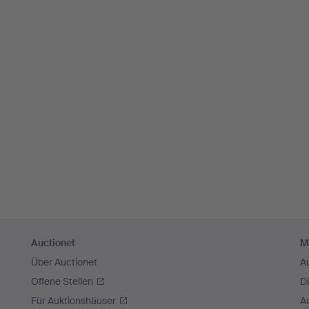
Auctionet
M
Über Auctionet
A
Offene Stellen
D
Für Auktionshäuser
A