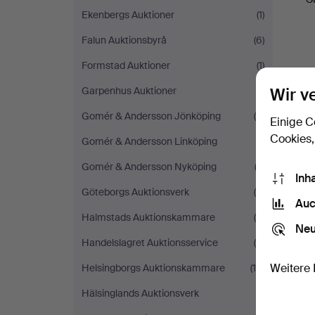
Ekenbergs Auktioner
(1)
Falun Auktionsbyrå
(6)
Formstad Auktioner
(1)
Wir v
Garpenhus Auktioner
(1)
Gomér & Andersson Jönköping
(4)
Einige C
Cookies,
Gomér & Andersson Linköping
(1)
Gomér & Andersson Nyköping
(3)
Inh
Göteborgs Auktionsverk
(4)
Auc
Halmstads Auktionskammare
(5)
Neu
Handelslagret Auktionsservice
(4)
Weitere 
Helsingborgs Auktionskammare
(14)
Hälsinglands Auktionsverk
(1)