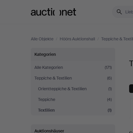
Auctionet.com
Alle Objekte
/
Höörs Auktionshall
/
Teppiche & Texti
Textilien
Kategorien
T
bei
Alle Kategorien
(171)
Teppiche & Textilien
(6)
Höörs
Orientteppiche & Textilien
(1)
Auktionshall
Teppiche
(4)
Textilien
(1)
L
Auktionshäuser