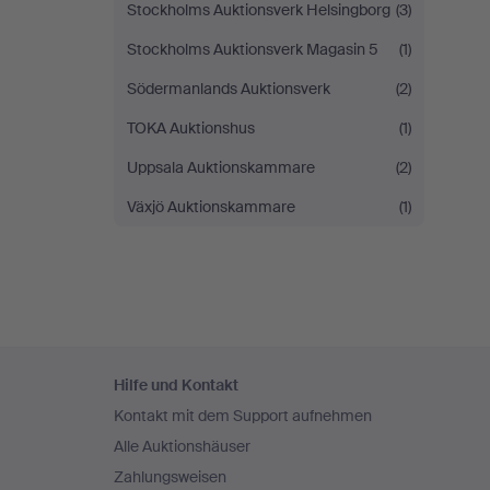
Stockholms Auktionsverk Helsingborg
(3)
Stockholms Auktionsverk Magasin 5
(1)
Södermanlands Auktionsverk
(2)
TOKA Auktionshus
(1)
Uppsala Auktionskammare
(2)
Växjö Auktionskammare
(1)
Fußzeilen-
Hilfe und Kontakt
Navigation
Kontakt mit dem Support aufnehmen
Alle Auktionshäuser
Zahlungsweisen