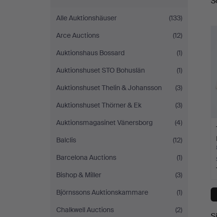
S
A
Alle Auktionshäuser
(133)
Arce Auctions
(12)
Auktionshaus Bossard
(1)
Auktionshuset STO Bohuslän
(1)
Auktionshuset Thelin & Johansson
(3)
Auktionshuset Thörner & Ek
(3)
Auktionsmagasinet Vänersborg
(4)
Balclis
(12)
Barcelona Auctions
(1)
Bishop & Miller
(3)
Björnssons Auktionskammare
(1)
Chalkwell Auctions
(2)
S