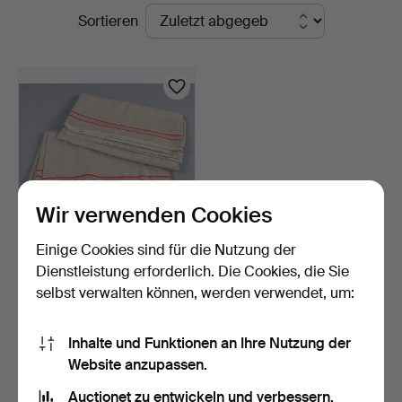
Laufende
Sortieren
Bossard
Auktionen
Wir verwenden Cookies
Einige Cookies sind für die Nutzung der
2 ALTE ROLLTÜCHER
Dienstleistung erforderlich. Die Cookies, die Sie
LEINEN, Mangeltücher.
selbst verwalten können, werden verwendet, um:
7 Tage
Schätzwert
47 USD
Inhalte und Funktionen an Ihre Nutzung der
Website anzupassen.
Suche speichern
Auctionet zu entwickeln und verbessern.