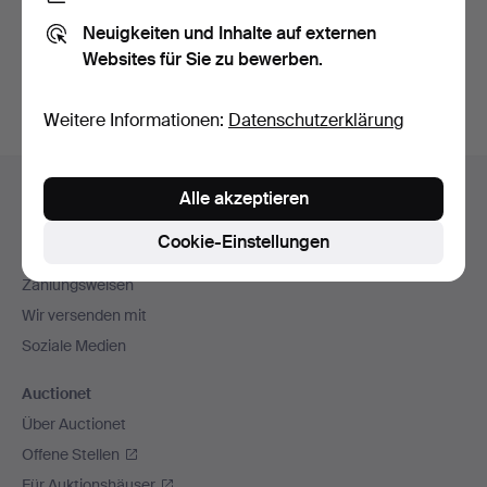
Sie können auch in
Beendete Auktionen aus unserem
Neuigkeiten und Inhalte auf externen
Archiv
suchen.
Websites für Sie zu bewerben.
Weitere Informationen:
Datenschutzerklärung
Fußzeilen-
Hilfe und Kontakt
Alle akzeptieren
Navigation
Kontakt mit dem Support aufnehmen
Cookie-Einstellungen
Alle Auktionshäuser
Zahlungsweisen
Wir versenden mit
Soziale Medien
Auctionet
Über Auctionet
Offene Stellen
Für Auktionshäuser