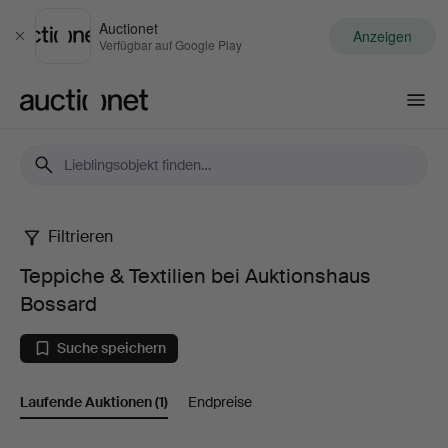
Auctionet
Anzeigen
Schließen
Verfügbar auf Google Play
Auctionet.com
Filtrieren
Teppiche
Teppiche & Textilien bei Auktionshaus
&
Bossard
Textilien
Suche speichern
bei
Laufende Auktionen
(1)
Endpreise
Auktionshaus