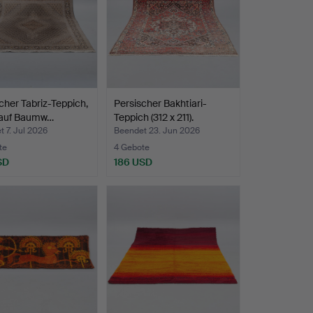
cher Tabriz-Teppich,
Persischer Bakhtiari-
 auf Baumw…
Teppich (312 x 211).
 7. Jul 2026
Beendet 23. Jun 2026
te
4 Gebote
SD
186 USD