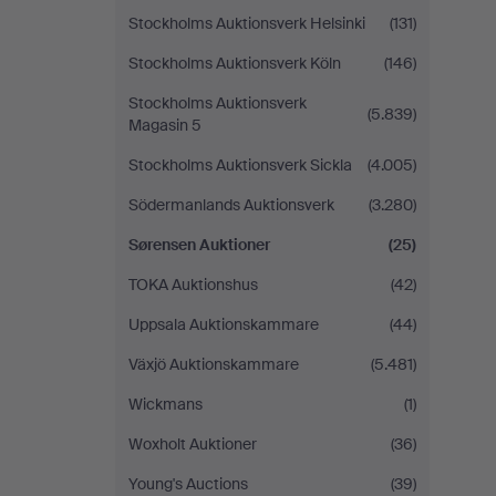
Stockholms Auktionsverk Helsinki
(131)
Stockholms Auktionsverk Köln
(146)
Stockholms Auktionsverk
(5.839)
Magasin 5
Stockholms Auktionsverk Sickla
(4.005)
Södermanlands Auktionsverk
(3.280)
Sørensen Auktioner
(25)
TOKA Auktionshus
(42)
Uppsala Auktionskammare
(44)
Växjö Auktionskammare
(5.481)
Wickmans
(1)
Woxholt Auktioner
(36)
Young's Auctions
(39)