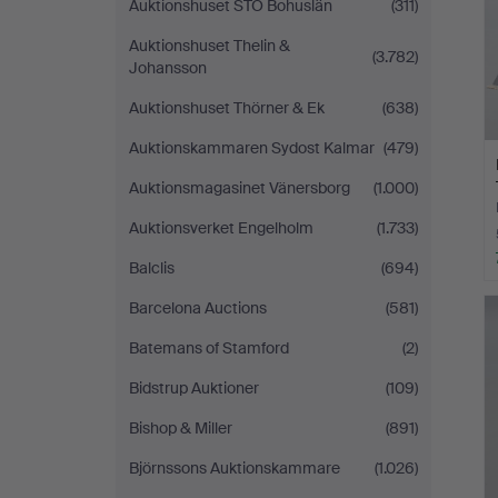
Auktionshuset STO Bohuslän
(311)
Auktionshuset Thelin &
(3.782)
Johansson
Auktionshuset Thörner & Ek
(638)
Auktionskammaren Sydost Kalmar
(479)
Auktionsmagasinet Vänersborg
(1.000)
Auktionsverket Engelholm
(1.733)
Balclis
(694)
Barcelona Auctions
(581)
Batemans of Stamford
(2)
Bidstrup Auktioner
(109)
Bishop & Miller
(891)
Björnssons Auktionskammare
(1.026)