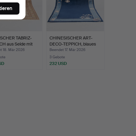
tieren
SCHER TABRIZ-
CHINESISCHER ART-
CH aus Seide mit
DECO-TEPPICH, blaues
Peki…
t 18. Mär 2026
Beendet 17. Mär 2026
ote
3 Gebote
SD
232 USD