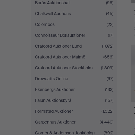
Borås Auktionshall
(96)
Chalkwell Auctions
(45)
Colombos
(22)
Connoisseur Bokauktioner
(17)
Crafoord Auktioner Lund
(1.072)
Crafoord Auktioner Malmö
(656)
Crafoord Auktioner Stockholm
(1.809)
Dreweatts Online
(67)
Ekenbergs Auktioner
(133)
Falun Auktionsbyrå
(157)
Formstad Auktioner
(1.522)
Garpenhus Auktioner
(4.440)
Gomér & Andersson Jönköping
(892)