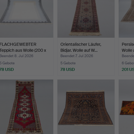
FLACHGEWEBTER
Orientalischer Läufer,
Persis
Teppich aus Wolle (200 x
Bidjar. Wolle auf W…
Wolle
300…
Beendet 8. Jul 2026
Beendet 7. Jul 2026
Beendet
5 Gebote
5 Gebote
6 Gebo
78 USD
78 USD
201 U