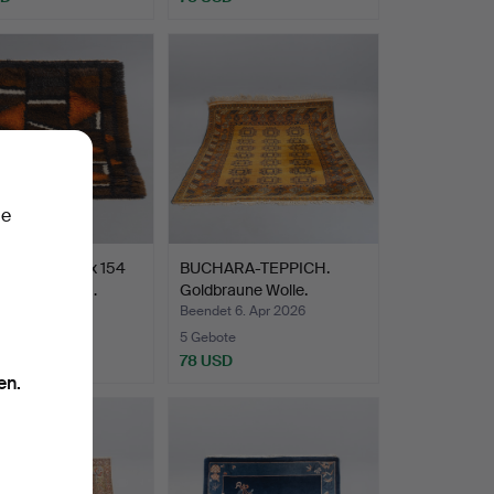
ie
EPPICH. (96 x 154
BUCHARA-TEPPICH.
tte des 20. J…
Goldbraune Wolle.
 21. Apr 2026
Beendet 6. Apr 2026
te
5 Gebote
D
78 USD
en.