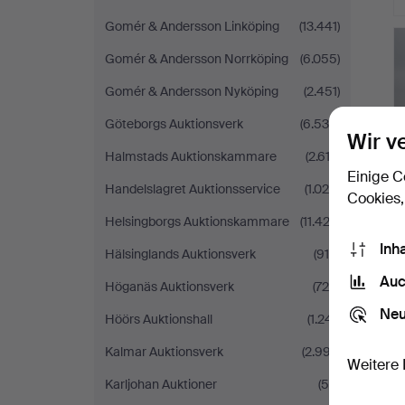
Gomér & Andersson Linköping
(13.441)
Gomér & Andersson Norrköping
(6.055)
Gomér & Andersson Nyköping
(2.451)
Göteborgs Auktionsverk
(6.536)
Wir v
Halmstads Auktionskammare
(2.613)
Einige C
Handelslagret Auktionsservice
(1.020)
Cookies,
Helsingborgs Auktionskammare
(11.422)
Inh
Hälsinglands Auktionsverk
(915)
Auc
Höganäs Auktionsverk
(726)
Neu
Höörs Auktionshall
(1.241)
Kalmar Auktionsverk
(2.997)
Weitere 
Karljohan Auktioner
(55)