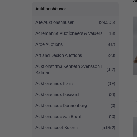
S
Auktionshäuser
Alle Auktionshäuser
(129.505)
Acreman St Auctioneers & Valuers
(18)
Arce Auctions
(87)
Art and Design Auctions
(23)
Auktionsfirma Kenneth Svensson i
(312)
Kalmar
Auktionshaus Blank
(69)
Auktionshaus Bossard
(21)
Auktionshaus Dannenberg
(3)
Auktionshaus von Brühl
(13)
Auktionshuset Kolonn
(5.952)