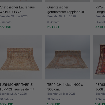
Anatolischer Läufer aus
Orientalischer
RYA-T
Wolle 400 x 75.
gemusterter Teppich 240
Herges
x 1…
Beendet 19. Jun 2026
Beendet 18. Jun 2026
Beende
2 Gebote
3 Gebote
1 Gebot
55 USD
62 USD
47 US
TÜRKISCHER TABRIZ-
TEPPICH, indisch 400 x
PERS
TEPPICH aus Seide mit
300 cm.
JOSH
ei…
Wolle.
Beendet 2. Jun 2026
Beendet 31. Mai 2026
Beende
36 Gebote
21 Gebote
9 Gebo
465 USD
156 USD
101 U