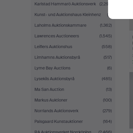
Karlstad Hammarö Auktionsverk
(2.297)
Kunst- und Auktionshaus Kleinhenz
(9)
Laholms Auktionskammare
(1.362)
Lawrences Auctioneers
(1.545)
Leiflers Auktionshus
(558)
Limhamns Auktionsbyrå
(517)
Lyme Bay Auctions
(6)
Lysekils Auktionsbyrå
(485)
Ma San Auction
(13)
Markus Auktioner
(100)
Norrlands Auktionsverk
(279)
Palsgaard Kunstauktioner
(164)
RA Auktionsverket Norrköping
(2.466)