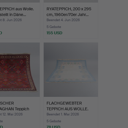
EPPICH aus Wolle.
RYATEPPICH, 200 x 295
tellt in Däne…
cm, 1960er/70er Jahr…
t 8. Jun 2026
Beendet 4. Jun 2026
5 Gebote
D
155 USD
ISCHER
FLACHGEWEBTER
AGHAN Teppich
TEPPICH AUS WOLLE.
(190 x 30…
t 12. Mai 2026
Beendet 1. Mai 2026
te
5 Gebote
SD
78 USD