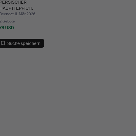
PERSISCHER
HAUPTTEPPICH.
Handgemacht (58 W…
Beendet 11. Mär 2026
2 Gebote
78 USD
Suche speichern