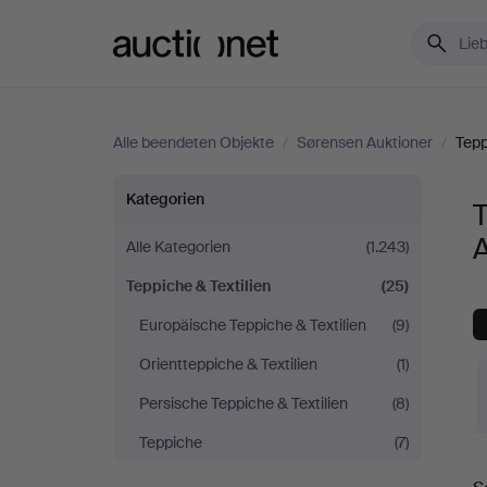
Auctionet.com
Alle beendeten Objekte
/
Sørensen Auktioner
/
Tepp
Teppiche
Kategorien
T
&
A
Alle Kategorien
(1.243)
Teppiche & Textilien
(25)
Textilien
Europäische Teppiche & Textilien
(9)
bei
Orientteppiche & Textilien
(1)
Sørensen
Persische Teppiche & Textilien
(8)
Teppiche
(7)
Auktioner
E