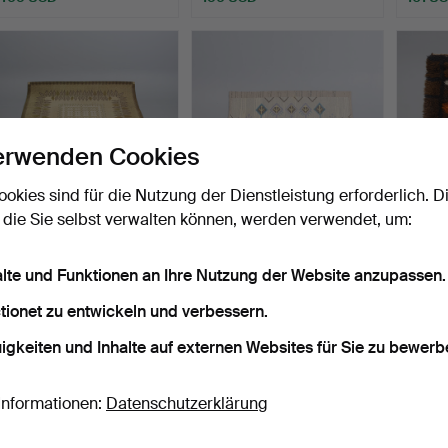
erwenden Cookies
ookies sind für die Nutzung der Dienstleistung erforderlich. D
 die Sie selbst verwalten können, werden verwendet, um:
GROSSER
EVA NEMETH.
RYA-T
WOLLTEPPICH. (248 x
Flachgewebter Teppich
cm) Mi
alte und Funktionen an Ihre Nutzung der Website anzupassen.
348) Skandinav…
aus Woll…
Beendet 28. Apr 2026
Beendet 24. Apr 2026
Beendet
9 Gebote
12 Gebote
3 Gebo
tionet zu entwickeln und verbessern.
136 USD
189 USD
62 US
igkeiten und Inhalte auf externen Websites für Sie zu bewerb
Informationen:
Datenschutzerklärung