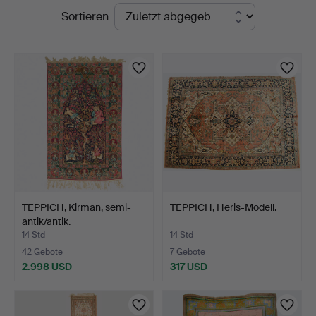
Laufende
Sortieren
Auktionskammare
Auktionen
TEPPICH, Kirman, semi-
TEPPICH, Heris-Modell.
antik/antik.
14 Std
14 Std
42 Gebote
7 Gebote
2.998 USD
317 USD