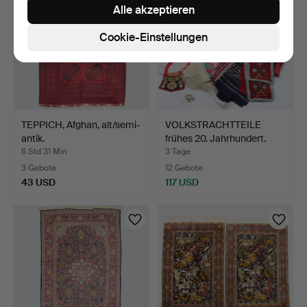
Alle akzeptieren
Cookie-Einstellungen
TEPPICH, Afghan, alt/semi-
VOLKSTRACHTTEILE
antik.
frühes 20. Jahrhundert.
6 Std 31 Min
3 Tage
3 Gebote
12 Gebote
43 USD
117 USD