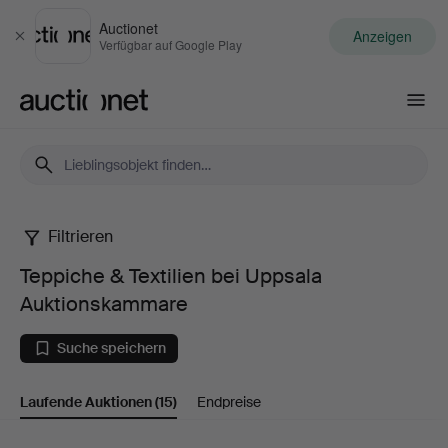
Auctionet
Anzeigen
Schließen
Verfügbar auf Google Play
Auctionet.com
Filtrieren
Teppiche
Teppiche & Textilien bei Uppsala
&
Auktionskammare
Textilien
Suche speichern
bei
Laufende Auktionen
(15)
Endpreise
Uppsala