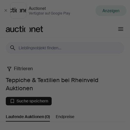
Auctionet
Anzeigen
Schließen
Verfügbar auf Google Play
Auctionet.com
Filtrieren
Teppiche
Teppiche & Textilien bei Rheinveld
&
Auktionen
Textilien
Suche speichern
bei
Laufende Auktionen
(0)
Endpreise
Rheinveld