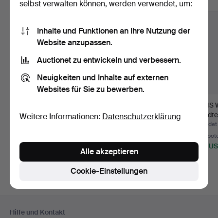
Alle Objekte anzeigen
selbst verwalten können, werden verwendet, um:
Inhalte und Funktionen an Ihre Nutzung der
Website anzupassen.
Auctionet zu entwickeln und verbessern.
Neuigkeiten und Inhalte auf externen
Websites für Sie zu bewerben.
VORWERK. Teppich,
HANS WIDMANN.
HANS 
Modell „Parsa“,
Wandteppich /
Wandte
Weitere Informationen:
Datenschutzerklärung
Deutschl…
Tapisserie abs…
Tapisse
Beendet 30. Jul 2026
Beendet 6. Apr 2026
Beendet 
6 Gebote
6 Gebote
11 Gebot
64 USD
405 USD
405 U
Alle akzeptieren
Cookie-Einstellungen
Fußzeilen-
Hilfe und Kontakt
Navigation