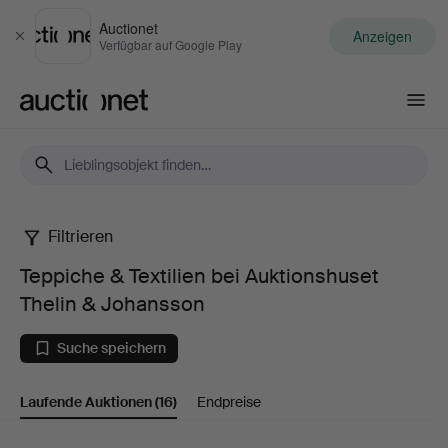
Auctionet
Anzeigen
Schließen
Verfügbar auf Google Play
Auctionet.com
Filtrieren
Teppiche
Teppiche & Textilien bei Auktionshuset
&
Thelin & Johansson
Textilien
Suche speichern
bei
Laufende Auktionen
(16)
Endpreise
Auktionshuset