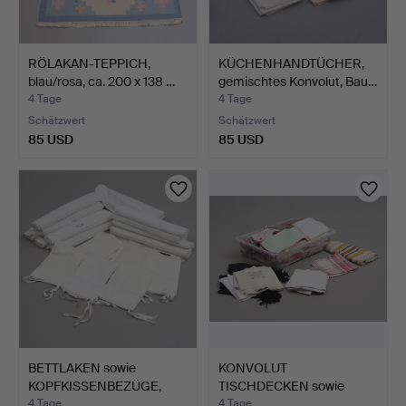
RÖLAKAN-TEPPICH,
KÜCHENHANDTÜCHER,
blau/rosa, ca. 200 x 138 …
gemischtes Konvolut, Bau…
4 Tage
4 Tage
Schätzwert
Schätzwert
85 USD
85 USD
BETTLAKEN sowie
KONVOLUT
KOPFKISSENBEZÜGE,
TISCHDECKEN sowie
Baumwoll…
TRAUERSCHALS, T…
4 Tage
4 Tage