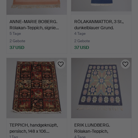
ANNE-MARIE BOBERG.
RÖLAKANMATTOR, 3 St.,
Rölakan-Teppich, signie…
dunkelblauer Grund.
5 Tage
4 Tage
2 Gebote
2 Gebote
37 USD
37 USD
TEPPICH, handgeknüpft,
ERIK LUNDBERG.
persisch, 148 x 106…
Rölakan-Teppich,
"Wemmenhög…
1 Tag
4 Tage