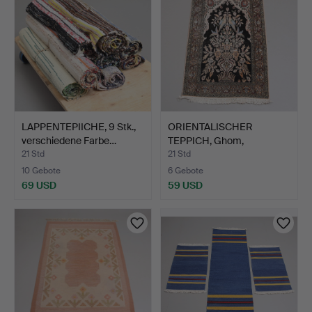
LAPPENTEPIICHE, 9 Stk.,
ORIENTALISCHER
verschiedene Farbe…
TEPPICH, Ghom,
Seidenkette,…
21 Std
21 Std
10 Gebote
6 Gebote
69 USD
59 USD