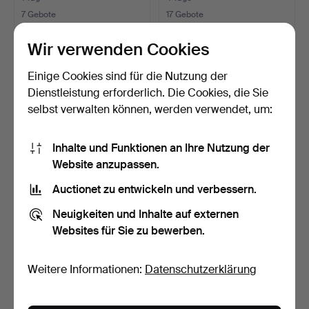
7 Gebote
17 Gebote
59 USD
291 USD
Wir verwenden Cookies
Einige Cookies sind für die Nutzung der
Dienstleistung erforderlich. Die Cookies, die Sie
selbst verwalten können, werden verwendet, um:
Inhalte und Funktionen an Ihre Nutzung der
Website anzupassen.
Auctionet zu entwickeln und verbessern.
RÖLAKAN-TEPPICH,
RÖLLAKANSMATTA,
Neuigkeiten und Inhalte auf externen
grün/rot/braun, 195 x 140…
signiert JK für Karin Jöns…
Websites für Sie zu bewerben.
4 Tage
23 Std
1 Gebot
Schätzwert
32 USD
127 USD
Weitere Informationen:
Datenschutzerklärung