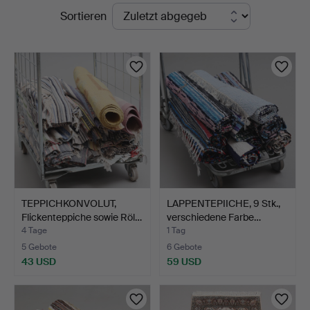
Laufende
Sortieren
Thelin
Auktionen
&
Johansson
TEPPICHKONVOLUT,
LAPPENTEPIICHE, 9 Stk.,
Flickenteppiche sowie Röl…
verschiedene Farbe…
4 Tage
1 Tag
5 Gebote
6 Gebote
43 USD
59 USD