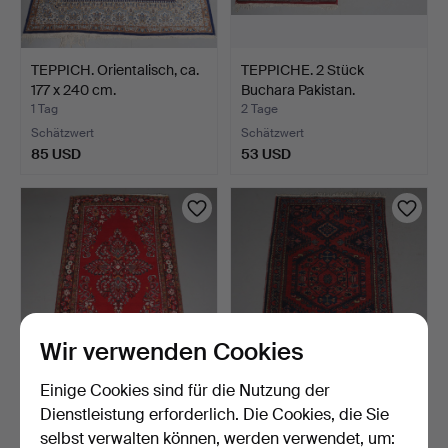
TEPPICH. Orientalisch, ca.
TEPPICHE. 2 Stück
177 x 240 cm.
Buchara Pakistan.
1 Tag
2 Tage
Schätzwert
Schätzwert
85 USD
53 USD
Wir verwenden Cookies
Einige Cookies sind für die Nutzung der
TEPPICH, orientalisch.
TEPPICH, Hamadan,
Dienstleistung erforderlich. Die Cookies, die Sie
Persien.
selbst verwalten können, werden verwendet, um:
3 Tage
4 Tage