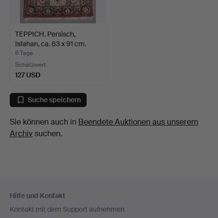
TEPPICH. Persisch,
Isfahan, ca. 63 x 91 cm.
6 Tage
Schätzwert
127 USD
Suche speichern
Sie können auch in
Beendete Auktionen aus unserem
Archiv
suchen.
Fußzeilen-
Hilfe und Kontakt
Navigation
Kontakt mit dem Support aufnehmen