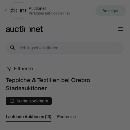
Auctionet
Anzeigen
Schließen
Verfügbar auf Google Play
Auctionet.com
Filtrieren
Teppiche
Teppiche & Textilien bei Örebro
&
Stadsauktioner
Textilien
Suche speichern
bei
Laufende Auktionen
(13)
Endpreise
Örebro