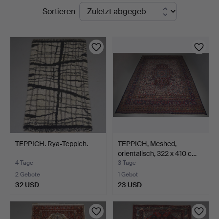
Laufende
Sortieren
Stadsauktioner
Auktionen
TEPPICH. Rya-Teppich.
TEPPICH, Meshed,
orientalisch, 322 x 410 c…
4 Tage
3 Tage
2 Gebote
1 Gebot
32 USD
23 USD