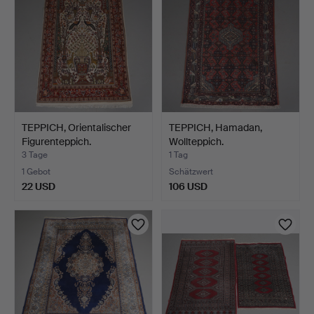
TEPPICH, Orientalischer
TEPPICH, Hamadan,
Figurenteppich.
Wollteppich.
3 Tage
1 Tag
1 Gebot
Schätzwert
22 USD
106 USD